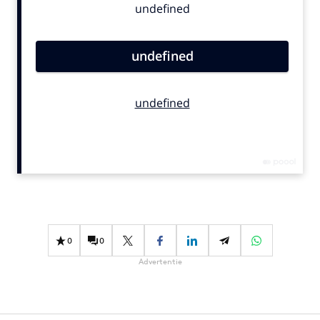
Bureaus
Campagnes
Carriere
Contentmarketing
Craft
Customer Experience
Data & Insights
Design
Digital transformation
Diversiteit
Effectiviteit
0
0
Gedragsverandering
Advertentie
Influencer marketing
Interne communicatie
Martech