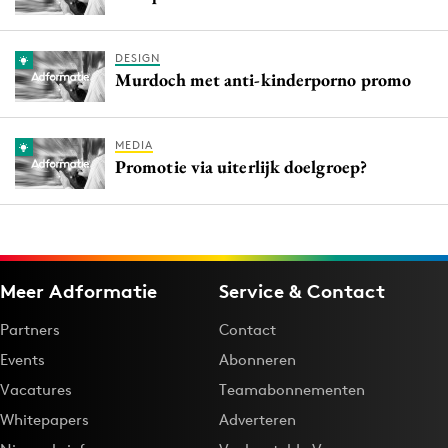
DESIGN
Murdoch met anti-kinderporno promo
MEDIA
Promotie via uiterlijk doelgroep?
Meer Adformatie
Service & Contact
Partners
Contact
Events
Abonneren
Vacatures
Teamabonnementen
Whitepapers
Adverteren