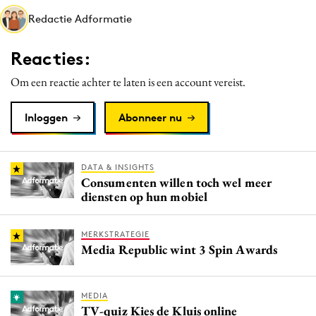
Media
Redactie Adformatie
Merkstrategie
Reacties:
PR
Programmatic
Om een reactie achter te laten is een account vereist.
Purpose Marketing
Inloggen
Abonneer nu
Reputatie & crisis
DATA & INSIGHTS
Consumenten willen toch wel meer
diensten op hun mobiel
MERKSTRATEGIE
Media Republic wint 3 Spin Awards
MEDIA
TV-quiz Kies de Kluis online