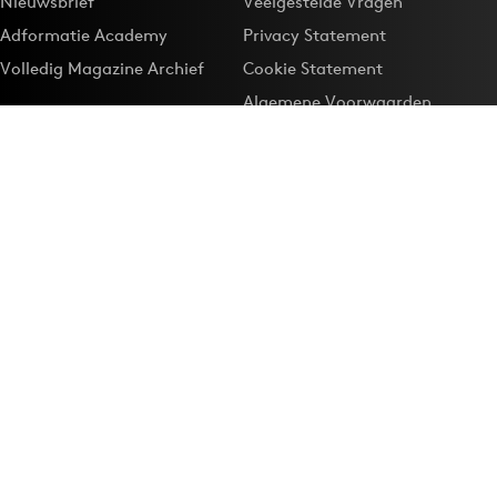
Nieuwsbrief
Veelgestelde Vragen
Adformatie Academy
Privacy Statement
Volledig Magazine Archief
Cookie Statement
Algemene Voorwaarden
Onze app
Maak Adformatie.nl je
Google-favoriet
Privacyinstellingen
Download de
Adformatie Nieuws App