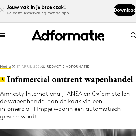
Jouw vak in je broekzak!
Download
De beste leeservaring met de app
Abonneer nu
Abonneer nu
Media
17 APRIL 2006
REDACTIE ADFORMATIE
Log in
Infomercial omtrent wapenhandel
Amnesty International, IANSA en Oxfam stellen
Download de app
de wapenhandel aan de kaak via een
Volg het laatste nieuws via de Adformatie
infomercial-filmpje waarin een automatisch
Nieuws app
geweer wordt…