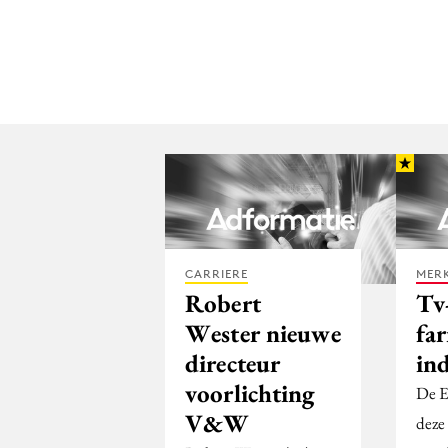
CARRIERE
MERK
Robert
Tv
Wester nieuwe
fa
directeur
in
voorlichting
De E
V&W
deze