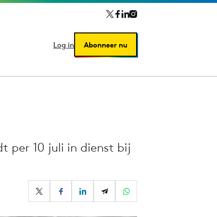
Log in
Log in
Abonneer nu
Abonneer nu
per 10 juli in dienst bij