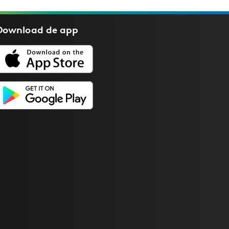
Download de
app