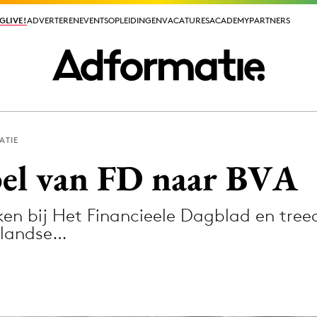
GLIVE!
GLIVE!
ADVERTEREN
ADVERTEREN
EVENTS
EVENTS
OPLEIDINGEN
OPLEIDINGEN
VACATURES
VACATURES
ACADEMY
ACADEMY
PARTNERS
PARTNERS
ATIE
ieuws app
el van FD naar BVA
en bij Het Financieele Dagblad en treedt 
rlandse…
Media
ormation
Merkstrategie
PR