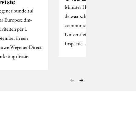
ivisie
Minister Hermans (OCenW) trekt
gener bundelt al
de waarschuwing aan de opleiding
ar Europese dm-
communicatiewetenschap van de
iviteiten per 1
Universiteit van Amsterdam in. De
ptember in een
Inspectie…
euwe Wegener Direct
rketing divisie.