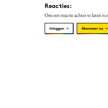
Reacties:
Om een reactie achter te laten is 
Inloggen
Abonneer nu