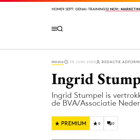
HOME
HOME
9 SEPT: GENAI-TRAINING
9 SEPT: GENAI-TRAINING
12 NOV: MARKETIN
12 NOV: MARKETIN
Media
29 JUNI 2000
REDACTIE ADFORM
Volg het laatste nieuws via de Adformatie N
Ingrid Stump
Ingrid Stumpel is vertrokk
Topics
de BVA/Associatie Nede
Artificial Intelligence
Design
Bureaus
Digital transf
PREMIUM
0
0
Campagnes
Diversiteit