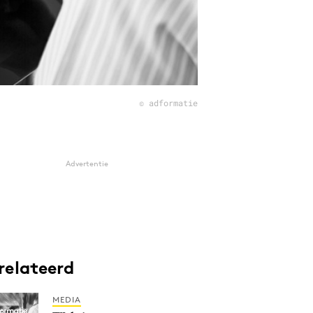
© adformatie
Advertentie
relateerd
MEDIA