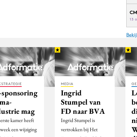
CM
13 
Beki
STRATEGIE
MEDIA
GE
-sponsoring
Ingrid
L
rma-
Stumpel van
b
dustrie mag
FD naar BVA
d
n
erste kamer heeft
Ingrid Stumpel is
W
 week een wijziging
vertrokken bij Het