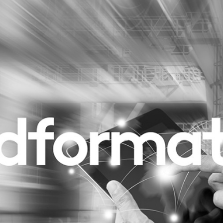
Programmatic
ering
Purpose Marketing
keting
Reputatie & crisis
nicatie