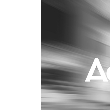
Carriere
Effectiviteit
Contentmarketing
Gedragsverand
Craft
Influencer mar
Customer Experience
Interne commu
Data & Insights
Martech