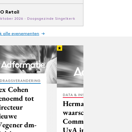
O Retail
oktober 2026 · Doopsgezinde Singelkerk
jk alle evenementen
DRAGSVERANDERING
ex Cohen
DATA & INSIGHTS
enoemd tot
Hermans trekt
irecteur
waarschuwing
ieuwe
Communicatiewetens
egener dm-
UvA in