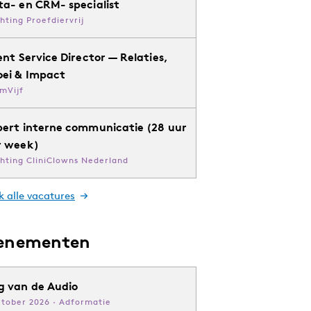
ta- en CRM- specialist
chting Proefdiervrij
ent Service Director — Relaties,
oei & Impact
mVijf
pert interne communicatie (28 uur
r week)
chting CliniClowns Nederland
k alle vacatures
enementen
g van de Audio
ktober 2026 · Adformatie