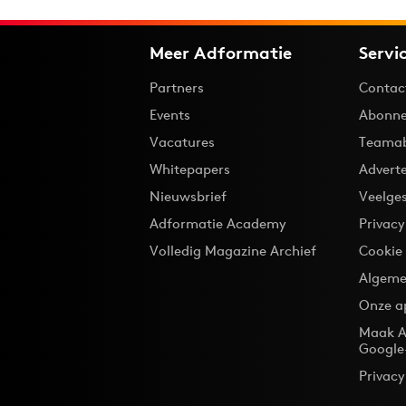
Meer Adformatie
Servi
Partners
Contac
Events
Abonne
Vacatures
Teama
Whitepapers
Advert
Nieuwsbrief
Veelge
Adformatie Academy
Privac
Volledig Magazine Archief
Cookie
Algeme
Onze a
Maak A
Google
Privacy