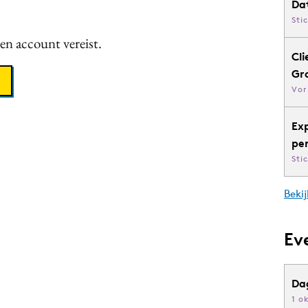
Da
Sti
een account vereist.
Cli
Gr
Vor
Ex
pe
Sti
Bekij
Ev
Da
1 o