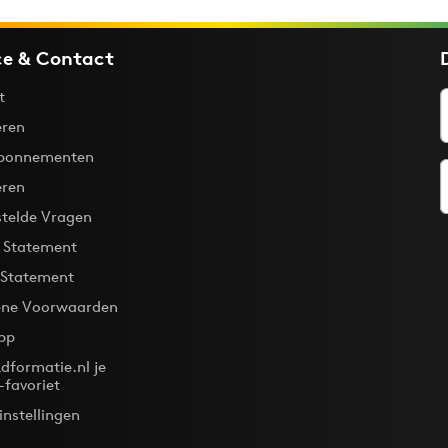
ce & Contact
t
ren
bonnementen
eren
stelde Vragen
y Statement
 Statement
ne Voorwaarden
pp
dformatie.nl je
-favoriet
instellingen