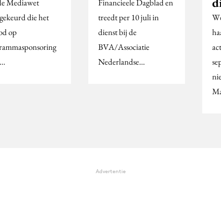
d
de Mediawet
Financieele Dagblad en
gekeurd die het
treedt per 10 juli in
We
od op
dienst bij de
ha
rammasponsoring
BVA/Associatie
act
r…
Nederlandse…
se
ni
Ma
Advertentie