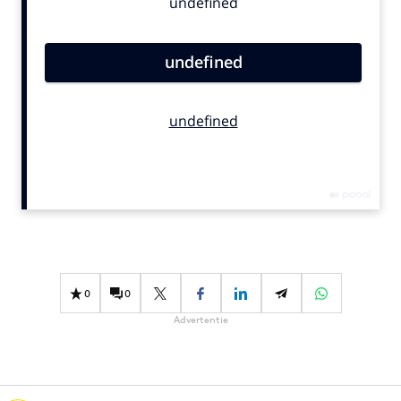
Bureaus
Campagnes
Carriere
Contentmarketing
Craft
Customer Experience
Data & Insights
Design
Digital transformation
Diversiteit
Effectiviteit
0
0
Gedragsverandering
Advertentie
Influencer marketing
Interne communicatie
Martech