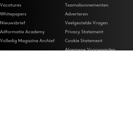
Vacatures
Teamabonnementen
Whitepapers
Adverteren
Nieuwsbrief
Veelgestelde Vragen
Adformatie Academy
Privacy Statement
Volledig Magazine Archief
Cookie Statement
Algemene Voorwaarden
Onze app
Maak Adformatie.nl je
Google-favoriet
Privacyinstellingen
Download de
Adformatie Nieuws App