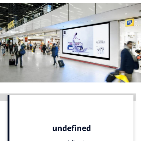
Menu
Home
9 sept: GenAI-training
12 nov: MarketingLive!
Adverteren
Events
Opleidingen
Vacatures
Advertentie
Academy
Partners
Topics
Artificial Intelligence