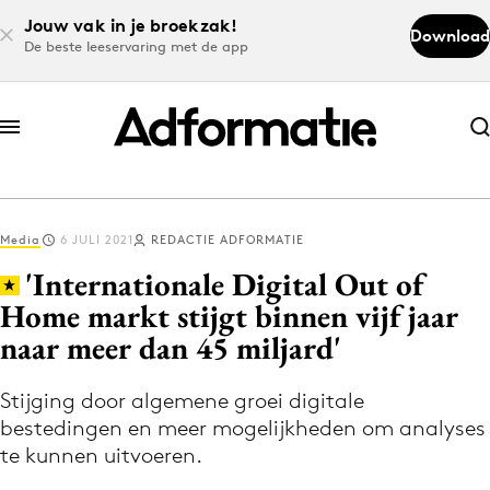
Jouw vak in je broekzak!
Download
De beste leeservaring met de app
Abonneer nu
Abonneer nu
Media
6 JULI 2021
REDACTIE ADFORMATIE
Log in
'Internationale Digital Out of
Home markt stijgt binnen vijf jaar
naar meer dan 45 miljard'
Download de app
Volg het laatste nieuws via de Adformatie
Stijging door algemene groei digitale
Nieuws app
bestedingen en meer mogelijkheden om analyses
te kunnen uitvoeren.