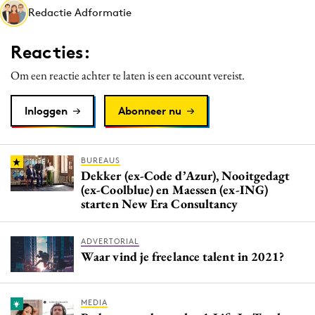
Redactie Adformatie
Media
Merkstrategie
Reacties:
PR
Om een reactie achter te laten is een account vereist.
Programmatic
Purpose Marketing
Inloggen
Abonneer nu
Reputatie & crisis
BUREAUS
Dekker (ex-Code d’Azur), Nooitgedagt
(ex-Coolblue) en Maessen (ex-ING)
starten New Era Consultancy
ADVERTORIAL
Waar vind je freelance talent in 2021?
MEDIA