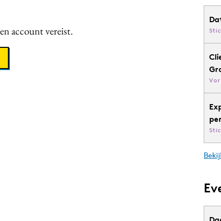
Da
een account vereist.
Sti
Cli
Gr
Vor
Ex
pe
Sti
Bekij
Ev
Da