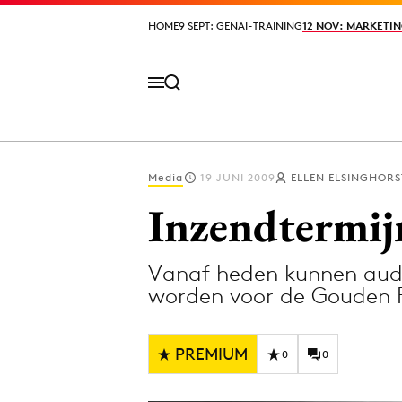
HOME
HOME
9 SEPT: GENAI-TRAINING
9 SEPT: GENAI-TRAINING
12 NOV: MARKETIN
12 NOV: MARKETIN
Media
19 JUNI 2009
ELLEN ELSINGHORS
Volg het laatste nieuws via de Adformatie N
Inzendtermij
Vanaf heden kunnen audi
Topics
worden voor de Gouden R
Artificial Intelligence
Design
Bureaus
Digital transf
PREMIUM
0
0
Campagnes
Diversiteit