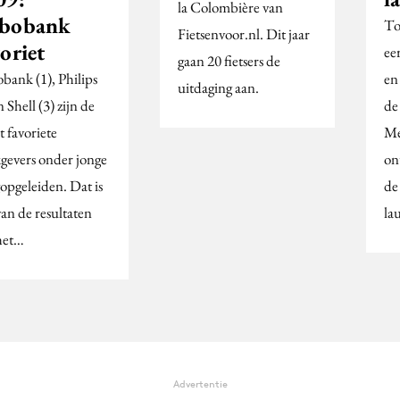
la Colombière van
bobank
To
Fietsenvoor.nl. Dit jaar
oriet
ee
gaan 20 fietsers de
bank (1), Philips
en
uitdaging aan.
n Shell (3) zijn de
de
 favoriete
Me
gevers onder jonge
on
opgeleiden. Dat is
de
van de resultaten
la
het…
Advertentie