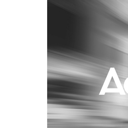
Carriere
Effectiviteit
Contentmarketing
Gedragsverand
Craft
Influencer mar
Customer Experience
Interne commu
Data & Insights
Martech