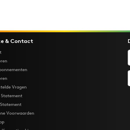
ce & Contact
t
ren
bonnementen
eren
stelde Vragen
y Statement
 Statement
ne Voorwaarden
pp