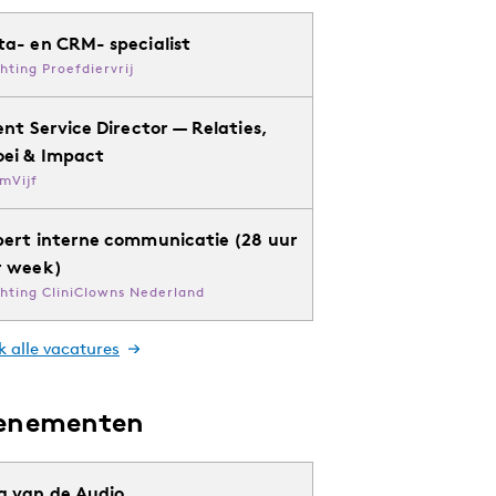
ta- en CRM- specialist
chting Proefdiervrij
ent Service Director — Relaties,
oei & Impact
mVijf
pert interne communicatie (28 uur
r week)
chting CliniClowns Nederland
k alle vacatures
enementen
g van de Audio