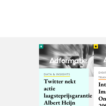
DIGI
DATA & INSIGHTS
TRA
Twitter nekt
In
actie
Im
laagsteprijsgarantie
On
Albert Heijn
20