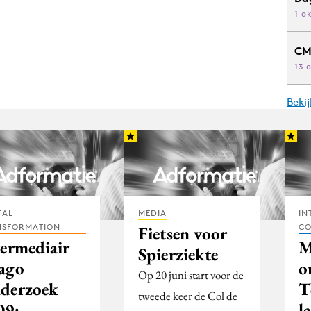
1 o
CM
13 
Beki
TAL
MEDIA
IN
NSFORMATION
CO
Fietsen voor
termediair
M
Spierziekte
ago
o
Op 20 juni start voor de
derzoek
T
tweede keer de Col de
09:
l