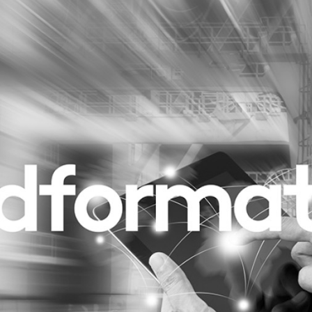
Programmatic
ering
Purpose Marketing
keting
Reputatie & crisis
nicatie