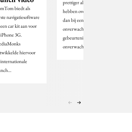
prettiger als ze controle
mTom biedt als
hebben over de situatie,
rste navigatiesoftware
dan bij een
 een car kit aan voor
onverwachte
 iPhone 3G.
gebeurtenis. Zelfs als die
diaMonks
onverwachte…
twikkelde hiervoor
 internationale
unch…