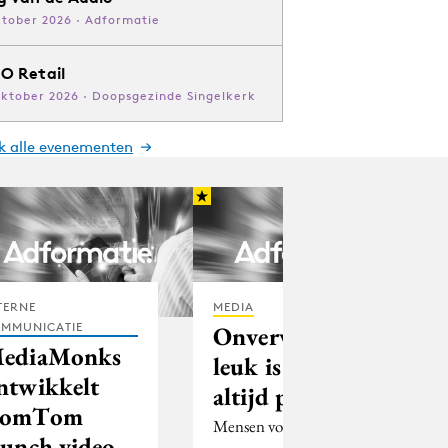
ktober 2026 · Adformatie
O Retail
oktober 2026 · Doopsgezinde Singelkerk
jk alle evenementen
TERNE
MEDIA
MMUNICATIE
Onverwacht
ediaMonks
leuk is niet
ntwikkelt
altijd plezierig
omTom
Mensen voelen zich
aunch video