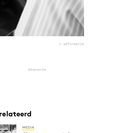
© adformatie
Advertentie
relateerd
MEDIA