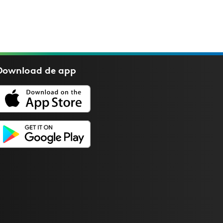
Download de
app