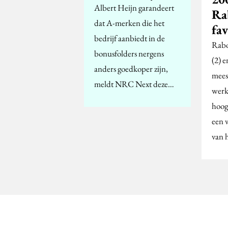
Albert Heijn garandeert
Ra
dat A-merken die het
fav
bedrijf aanbiedt in de
Rabo
bonusfolders nergens
(2) e
anders goedkoper zijn,
meest
meldt NRC Next deze…
werk
hoog
een 
van 