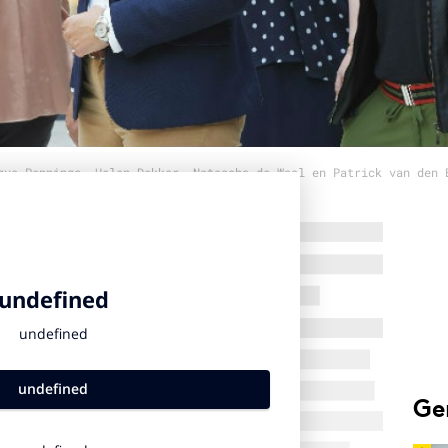
que Pennings, Helen Dekker, Natascha de Waal en Patrick van den 
Ge