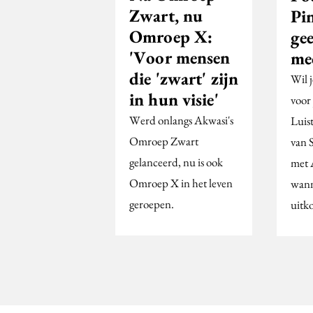
Zwart, nu
Pin
Omroep X:
gee
'Voor mensen
me
die 'zwart' zijn
Wil j
in hun visie'
voor
Werd onlangs Akwasi's
Luis
Omroep Zwart
van 
gelanceerd, nu is ook
met 
Omroep X in het leven
wann
geroepen.
uitk