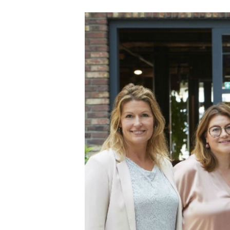
Carriere
Effectiviteit
Contentmarketing
Gedragsverand
Craft
Influencer mar
Customer Experience
Interne commu
Data & Insights
Martech