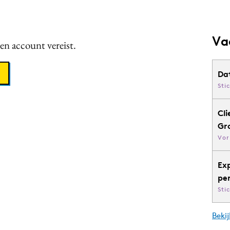
Va
een account vereist.
Da
Sti
Cli
Gr
Vor
Ex
pe
Sti
Bekij