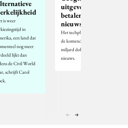
lternatieve
uitgevers
erkelijkheid
betalen voor
t is weer
nieuws
kiezingstijd in
Het techplatform trekt
erika, een land dat
de komende drie jaar 1
menteel nog meer
miljard dollar uit voor
rdeeld lijkt dan
nieuws.
jdens de Civil World
r, schrijft Carol
ck.