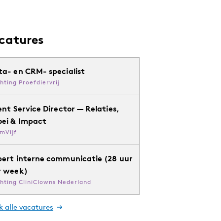
catures
ta- en CRM- specialist
chting Proefdiervrij
ent Service Director — Relaties,
oei & Impact
mVijf
pert interne communicatie (28 uur
r week)
chting CliniClowns Nederland
k alle vacatures