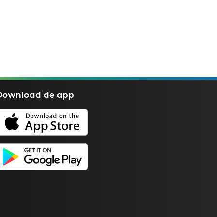
Download de
app