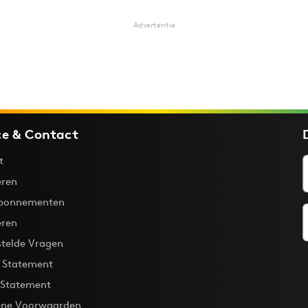
Advertentie
ce & Contact
t
ren
bonnementen
eren
stelde Vragen
y Statement
 Statement
ne Voorwaarden