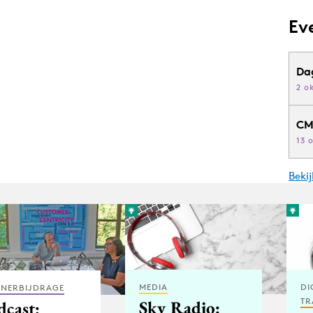
Ev
Da
2 o
CM
13 
Beki
MEDIA
DI
TNERBIJDRAGE
TR
Sky Radio:
dcast: