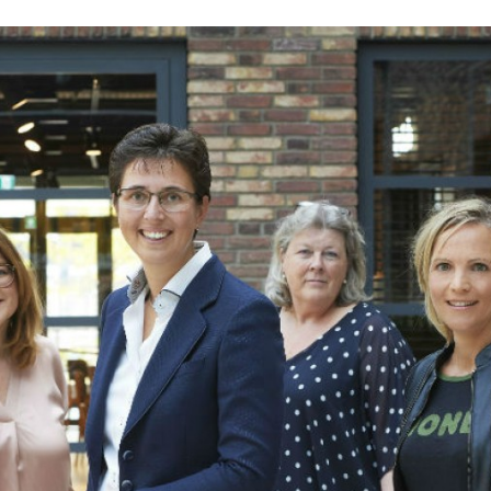
Programmatic
ering
Purpose Marketing
keting
Reputatie & crisis
nicatie