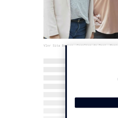
Vlnr Sita Bakker, Carolien de Rooi, Moni