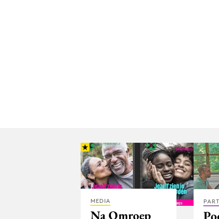
MEDIA
PAR
Na Omroep
Po