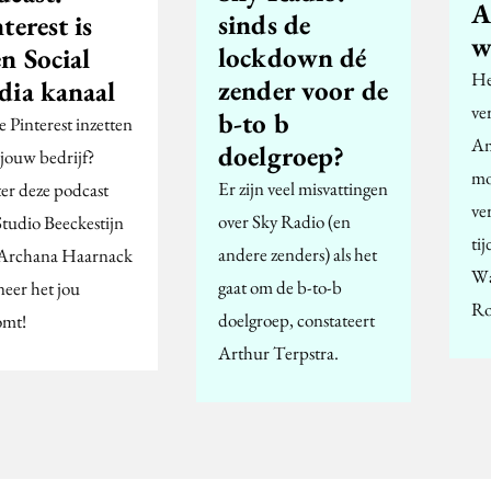
A
sinds de
terest is
w
lockdown dé
n Social
He
zender voor de
dia kanaal
ver
b-to b
e Pinterest inzetten
Am
doelgroep?
 jouw bedrijf?
mo
Er zijn veel misvattingen
ter deze podcast
ve
over Sky Radio (en
Studio Beeckestijn
ti
andere zenders) als het
Archana Haarnack
Wa
gaat om de b-to-b
eer het jou
Ro
doelgroep, constateert
omt!
Arthur Terpstra.