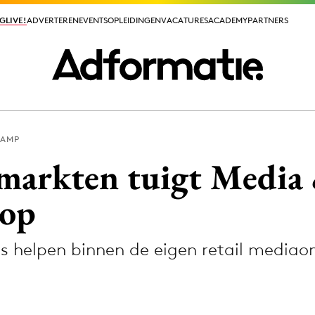
GLIVE!
GLIVE!
ADVERTEREN
ADVERTEREN
EVENTS
EVENTS
OPLEIDINGEN
OPLEIDINGEN
VACATURES
VACATURES
ACADEMY
ACADEMY
PARTNERS
PARTNERS
KAMP
ieuws app
markten tuigt Media
 op
 helpen binnen de eigen retail mediao
Media
ormation
Merkstrategie
PR