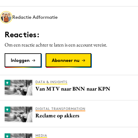
Media
Merkstrategie
Redactie Adformatie
PR
Reacties:
Programmatic
Purpose Marketing
Om een reactie achter te laten is een account vereist.
Reputatie & crisis
Inloggen
Abonneer nu
DATA & INSIGHTS
Van MTV naar BNN naar KPN
DIGITAL TRANSFORMATION
Reclame op akkers
MEDIA