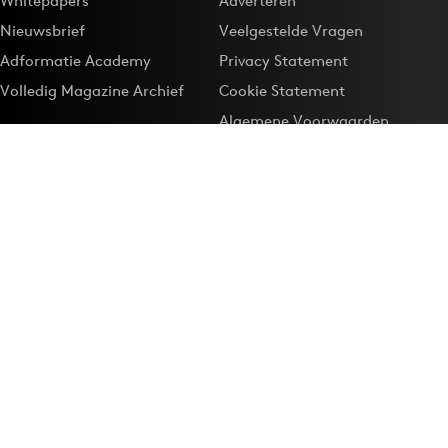
Whitepapers
Adverteren
Nieuwsbrief
Veelgestelde Vragen
Adformatie Academy
Privacy Statement
Volledig Magazine Archief
Cookie Statement
Algemene Voorwaarden
Onze app
Maak Adformatie.nl je
Google-favoriet
Privacyinstellingen
Download de
Adformatie Nieuws App