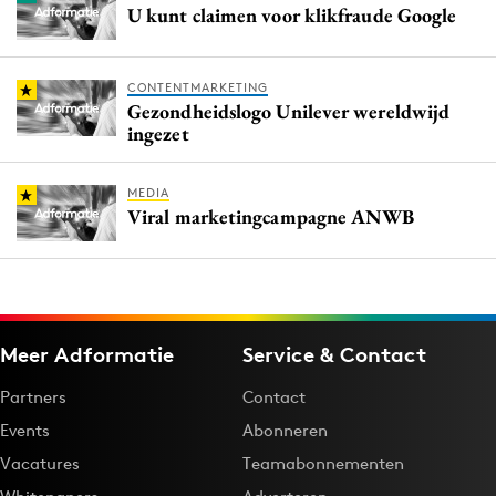
U kunt claimen voor klikfraude Google
CONTENTMARKETING
Gezondheidslogo Unilever wereldwijd
ingezet
MEDIA
Viral marketingcampagne ANWB
Meer Adformatie
Service & Contact
Partners
Contact
Events
Abonneren
Vacatures
Teamabonnementen