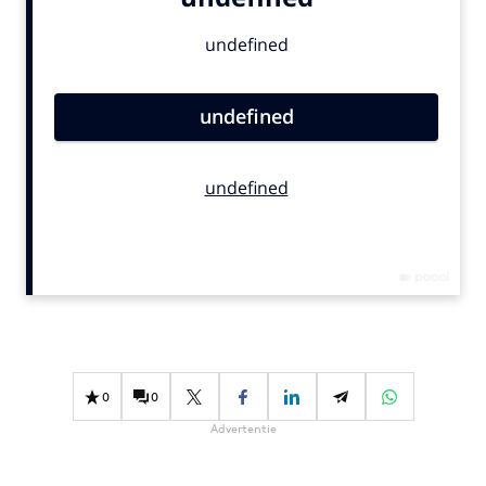
Bureaus
Campagnes
Carriere
Contentmarketing
Craft
Customer Experience
Data & Insights
Design
Digital transformation
Diversiteit
Effectiviteit
Gedragsverandering
0
0
Influencer marketing
Advertentie
Interne communicatie
Martech