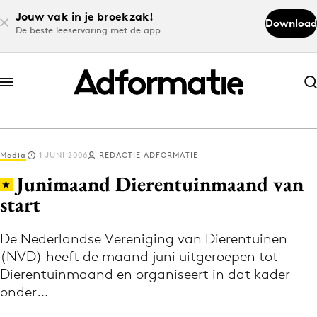
Jouw vak in je broekzak!
Download
De beste leeservaring met de app
Abonneer nu
Abonneer nu
Media
1 JUNI 2006
REDACTIE ADFORMATIE
Log in
Junimaand Dierentuinmaand van
start
Download de app
Volg het laatste nieuws via de Adformatie
De Nederlandse Vereniging van Dierentuinen
(NVD) heeft de maand juni uitgeroepen tot
Nieuws app
Dierentuinmaand en organiseert in dat kader
onder…