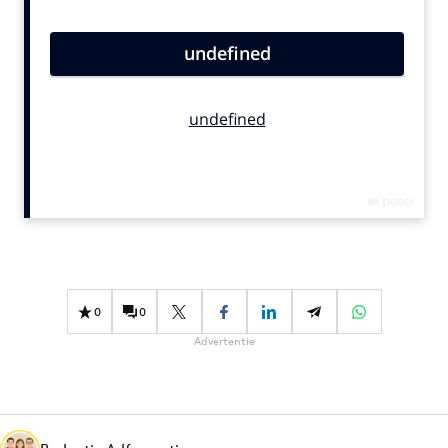
Bureaus
Campagnes
Carriere
Contentmarketing
Craft
Customer Experience
Data & Insights
Design
Digital transformation
Diversiteit
0
0
Effectiviteit
Advertentie
Gedragsverandering
Influencer marketing
Interne communicatie
Martech