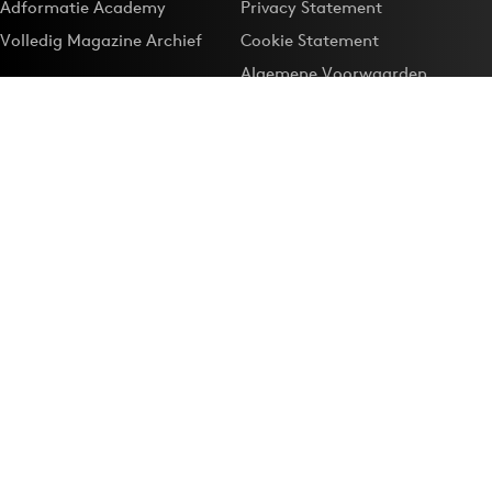
Adformatie Academy
Privacy Statement
Volledig Magazine Archief
Cookie Statement
Algemene Voorwaarden
Onze app
Maak Adformatie.nl je
Google-favoriet
Privacyinstellingen
Download de
Adformatie Nieuws App