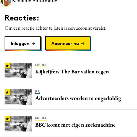
Redactie Adformatie
Media
Merkstrategie
Reacties:
PR
Om een reactie achter te laten is een account vereist.
Programmatic
Purpose Marketing
Inloggen
Abonneer nu
Reputatie & crisis
MEDIA
Kijkcijfers The Bar vallen tegen
PR
Adverteerders worden te ongeduldig
MEDIA
BBC komt met eigen zoekmachine