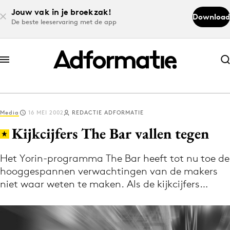
Jouw vak in je broekzak!
Download
De beste leeservaring met de app
Abonneer nu
Abonneer nu
Media
16 MEI 2002
REDACTIE ADFORMATIE
Log in
Kijkcijfers The Bar vallen tegen
Het Yorin-programma The Bar heeft tot nu toe de
Download de app
hooggespannen verwachtingen van de makers
Volg het laatste nieuws via de Adformatie
niet waar weten te maken. Als de kijkcijfers…
Nieuws app