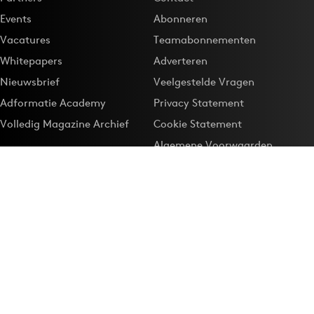
Events
Abonneren
Vacatures
Teamabonnementen
Whitepapers
Adverteren
Nieuwsbrief
Veelgestelde Vragen
Adformatie Academy
Privacy Statement
Volledig Magazine Archief
Cookie Statement
Algemene Voorwaarden
Onze app
Maak Adformatie.nl je
Google-favoriet
Privacyinstellingen
Download de
Adformatie Nieuws App