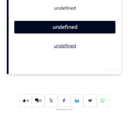
Bureaus
Campagnes
Carriere
Contentmarketing
Craft
Customer Experience
Data & Insights
Design
Digital transformation
Diversiteit
Effectiviteit
Gedragsverandering
0
0
Influencer marketing
Advertentie
Interne communicatie
Martech