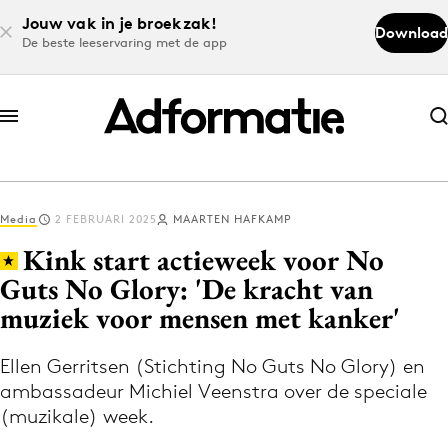
Jouw vak in je broekzak!
Download
De beste leeservaring met de app
Abonneer nu
Abonneer nu
Media
2 FEBRUARI 2025
MAARTEN HAFKAMP
Log in
Kink start actieweek voor No
Guts No Glory: 'De kracht van
muziek voor mensen met kanker'
Download de app
Volg het laatste nieuws via de Adformatie
Ellen Gerritsen (Stichting No Guts No Glory) en
Nieuws app
ambassadeur Michiel Veenstra over de speciale
(muzikale) week.