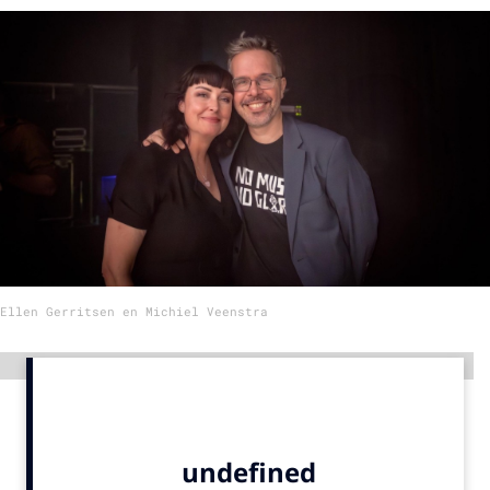
Menu
Home
9 sept: GenAI-training
12 nov: MarketingLive!
Adverteren
Events
Opleidingen
Ellen Gerritsen en Michiel Veenstra
Vacatures
Academy
Advertentie
Partners
Topics
Artificial Intelligence