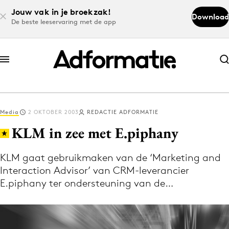
Jouw vak in je broekzak!
Download
De beste leeservaring met de app
Abonneer nu
Abonneer nu
Media
2 OKTOBER 2003
REDACTIE ADFORMATIE
Log in
KLM in zee met E.piphany
KLM gaat gebruikmaken van de ‘Marketing and
Download de app
Interaction Advisor’ van CRM-leverancier
Volg het laatste nieuws via de Adformatie
E.piphany ter ondersteuning van de…
Nieuws app