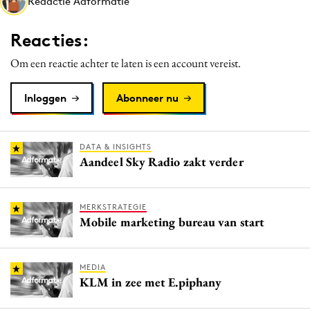
Redactie Adformatie
Media
Merkstrategie
Reacties:
PR
Om een reactie achter te laten is een account vereist.
Programmatic
Purpose Marketing
Inloggen
Abonneer nu
Reputatie & crisis
DATA & INSIGHTS
Aandeel Sky Radio zakt verder
MERKSTRATEGIE
Mobile marketing bureau van start
MEDIA
KLM in zee met E.piphany