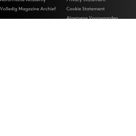
Volledig Magazine Archief
Cookie Statement
Algemene Voorwaarden
Onze app
Maak Adformatie.nl je
Google-favoriet
Privacyinstellingen
Download de
Adformatie Nieuws App