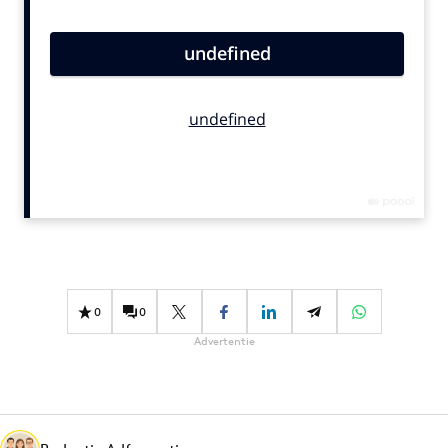
Bureaus
Campagnes
Carriere
Contentmarketing
Craft
Customer Experience
Data & Insights
Design
Digital transformation
Diversiteit
0
0
Effectiviteit
Advertentie
Gedragsverandering
Influencer marketing
Interne communicatie
Martech