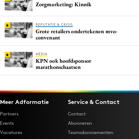
Zorgmarketing: Kinnik
REPUTATIE & CRISIS
Grote retailers ondertekenen mvo-
convenant
MEDIA
KPN ook hoofdsponsor
marathonschaatsen
Meer Adformatie
Service & Contact
Partners
Contact
Events
Abonneren
Vacatures
Teamabonnementen