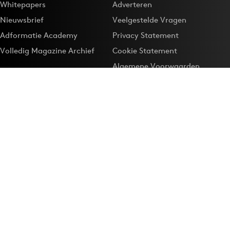
Whitepapers
Adverteren
Nieuwsbrief
Veelgestelde Vragen
Adformatie Academy
Privacy Statement
Volledig Magazine Archief
Cookie Statement
Algemene Voorwaarden
Onze app
Maak Adformatie.nl je
Google-favoriet
Privacyinstellingen
Download de
Adformatie Nieuws App