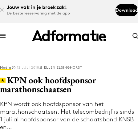
Jouw vak in je broekzak!
Download
De beste leeservaring met de app
Abonneer nu
Abonneer nu
Media
12 JULI 2010
ELLEN ELSINGHORST
Log in
KPN ook hoofdsponsor
marathonschaatsen
Download de app
Volg het laatste nieuws via de Adformatie
KPN wordt ook hoofdsponsor van het
marathonschaatsen. Het telecombedrijf is sinds
Nieuws app
1 juli al hoofdsponsor van de schaatsbond KNSB
en…