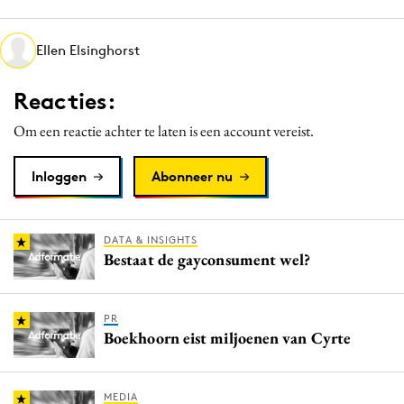
Media
Merkstrategie
Ellen Elsinghorst
PR
Reacties:
Programmatic
Purpose Marketing
Om een reactie achter te laten is een account vereist.
Reputatie & crisis
Inloggen
Abonneer nu
DATA & INSIGHTS
Bestaat de gayconsument wel?
PR
Boekhoorn eist miljoenen van Cyrte
MEDIA