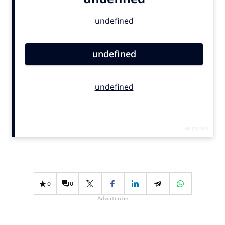
Bureaus
Campagnes
Carriere
Contentmarketing
Craft
Customer Experience
Data & Insights
Design
Digital transformation
Diversiteit
Effectiviteit
Gedragsverandering
0
0
Influencer marketing
Advertentie
Interne communicatie
Martech