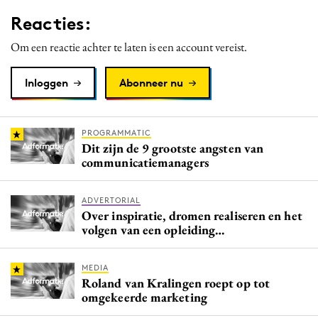
Media
Reacties:
Merkstrategie
Om een reactie achter te laten is een account vereist.
PR
Programmatic
Inloggen
Abonneer nu
Purpose Marketing
Reputatie & crisis
PROGRAMMATIC
Dit zijn de 9 grootste angsten van
communicatiemanagers
ADVERTORIAL
Over inspiratie, dromen realiseren en het
volgen van een opleiding…
MEDIA
Roland van Kralingen roept op tot
omgekeerde marketing