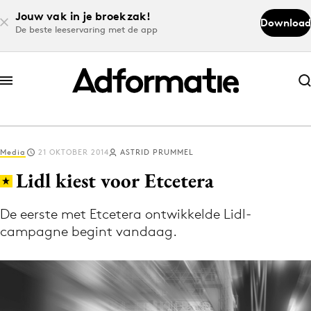
Jouw vak in je broekzak!
Download
De beste leeservaring met de app
Abonneer nu
Abonneer nu
Media
21 OKTOBER 2014
ASTRID PRUMMEL
Log in
Lidl kiest voor Etcetera
De eerste met Etcetera ontwikkelde Lidl-
Download de app
campagne begint vandaag.
Volg het laatste nieuws via de Adformatie
Nieuws app