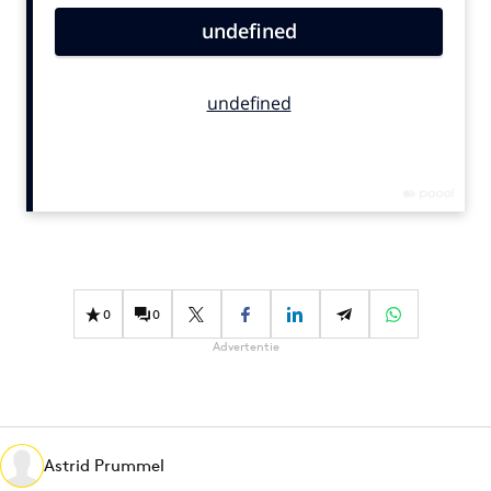
Bureaus
Campagnes
Carriere
Contentmarketing
Craft
Customer Experience
Data & Insights
Design
Digital transformation
0
0
Diversiteit
Advertentie
Effectiviteit
Gedragsverandering
Influencer marketing
Interne communicatie
Astrid Prummel
Martech