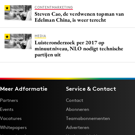
CONTENTMARKETING
Steven Cao, de verdwenen topman van
Edelman China, is weer terecht
MEDIA
Luisteronderzoek per 2017 op
minuutniveau, NLO nodigt technische
partijen uit
Meer Adformatie
Service & Contact
Partners
Contact
Events
Abonneren
Vacatures
Teamabonnementen
Whitepapers
Adverteren