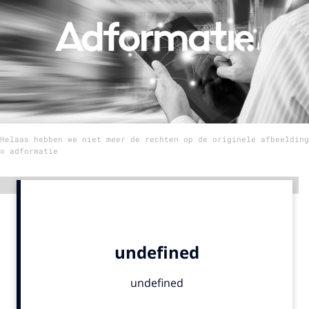
Menu
Home
9 sept: GenAI-training
12 nov: MarketingLive!
Helaas hebben we niet meer de rechten op de originele afbeelding
Adverteren
© adformatie
Events
Opleidingen
Advertentie
Vacatures
Academy
Partners
Topics
Artificial Intelligence