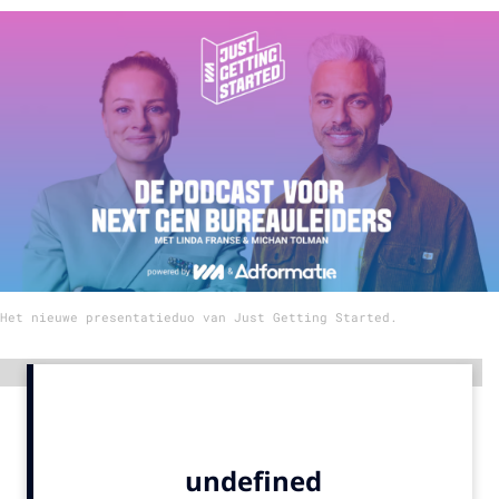
Menu
Home
9 sept: GenAI-training
12 nov: MarketingLive!
Adverteren
Events
Opleidingen
Het nieuwe presentatieduo van Just Getting Started.
Vacatures
Academy
Advertentie
Partners
Topics
Artificial Intelligence