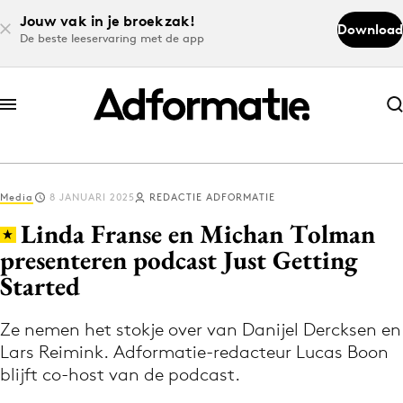
Jouw vak in je broekzak!
Download
De beste leeservaring met de app
Abonneer nu
Abonneer nu
Media
8 JANUARI 2025
REDACTIE ADFORMATIE
Log in
Linda Franse en Michan Tolman
presenteren podcast Just Getting
Started
Download de app
Volg het laatste nieuws via de Adformatie
Ze nemen het stokje over van Danijel Dercksen en
Nieuws app
Lars Reimink. Adformatie-redacteur Lucas Boon
blijft co-host van de podcast.