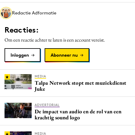
Media
Redactie Adformatie
Merkstrategie
PR
Reacties:
Programmatic
Om een reactie achter te laten is een account vereist.
Purpose Marketing
Reputatie & crisis
Inloggen
Abonneer nu
MEDIA
Talpa Network stopt met muziekdienst
Juke
ADVERTORIAL
De impact van audio en de rol van een
krachtig sound logo
MEDIA