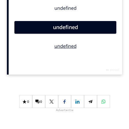
Bureaus
Campagnes
Carriere
Contentmarketing
Craft
Customer Experience
Data & Insights
Design
Digital transformation
Diversiteit
Effectiviteit
Gedragsverandering
0
0
Influencer marketing
Advertentie
Interne communicatie
Martech