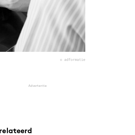
© adformatie
Advertentie
relateerd