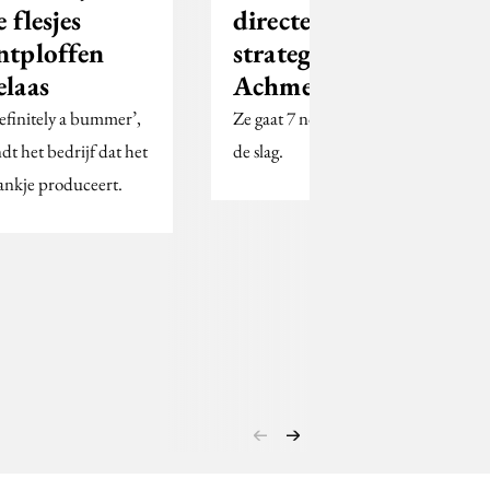
e flesjes
directeur
ntploffen
strategie bij
elaas
Achmea
efinitely a bummer’,
Ze gaat 7 november aan
ndt het bedrijf dat het
de slag.
ankje produceert.