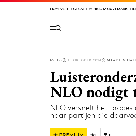
HOME
HOME
9 SEPT: GENAI-TRAINING
9 SEPT: GENAI-TRAINING
12 NOV: MARKETIN
12 NOV: MARKETIN
Media
15 OKTOBER 2014
MAARTEN HAF
Volg het laatste nieuws via de Adformatie N
Luisteronder
NLO nodigt t
Topics
NLO versnelt het proces 
Artificial Intelligence
Design
naar partijen die daarvo
Bureaus
Digital transf
Campagnes
Diversiteit
PREMIUM
0
0