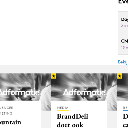
Ev
Da
2 o
CM
13 
Beki
UENCER
MEDIA
RE
KETING
BrandDeli
D
untain
doet ook
c