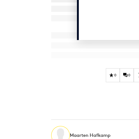
0
0
Maarten Hafkamp