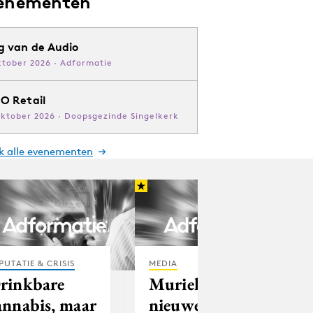
enementen
g van de Audio
ktober 2026 · Adformatie
O Retail
oktober 2026 · Doopsgezinde Singelkerk
jk alle evenementen
PUTATIE & CRISIS
MEDIA
rinkbare
Muriel Arts
annabis, maar
nieuwe