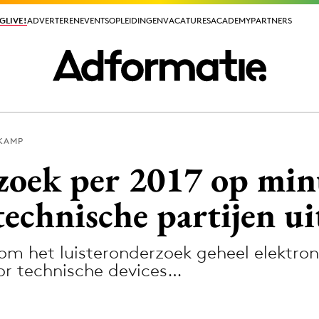
GLIVE!
GLIVE!
ADVERTEREN
ADVERTEREN
EVENTS
EVENTS
OPLEIDINGEN
OPLEIDINGEN
VACATURES
VACATURES
ACADEMY
ACADEMY
PARTNERS
PARTNERS
KAMP
ieuws app
zoek per 2017 op min
echnische partijen ui
om het luisteronderzoek geheel elektron
Media
or technische devices…
ormation
Merkstrategie
PR