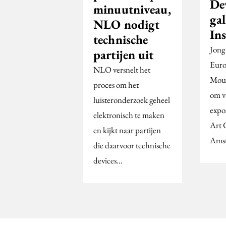
De
minuutniveau,
gal
NLO nodigt
In
technische
Jong 
partijen uit
Euro
NLO versnelt het
Moun
proces om het
om v
luisteronderzoek geheel
expo
elektronisch te maken
Art G
en kijkt naar partijen
Ams
die daarvoor technische
devices…