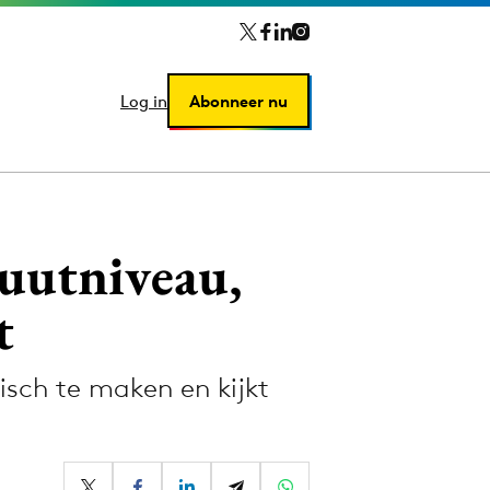
Log in
Log in
Abonneer nu
Abonneer nu
uutniveau,
t
isch te maken en kijkt