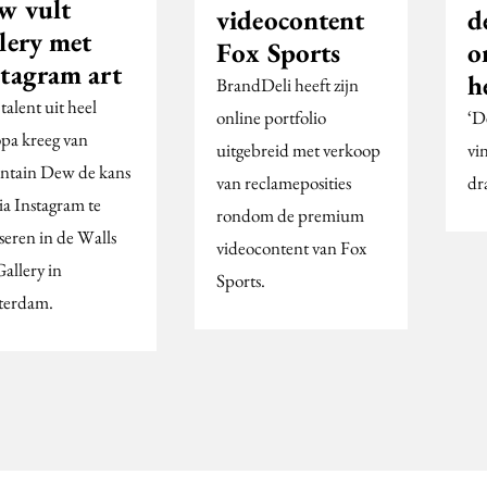
w vult
videocontent
d
lery met
Fox Sports
o
stagram art
h
BrandDeli heeft zijn
talent uit heel
online portfolio
‘D
pa kreeg van
uitgebreid met verkoop
vi
tain Dew de kans
van reclameposities
dr
ia Instagram te
rondom de premium
seren in de Walls
videocontent van Fox
allery in
Sports.
terdam.