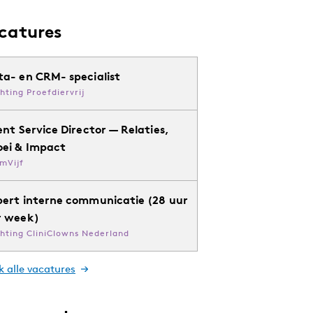
catures
ta- en CRM- specialist
chting Proefdiervrij
ent Service Director — Relaties,
oei & Impact
mVijf
pert interne communicatie (28 uur
r week)
chting CliniClowns Nederland
k alle vacatures