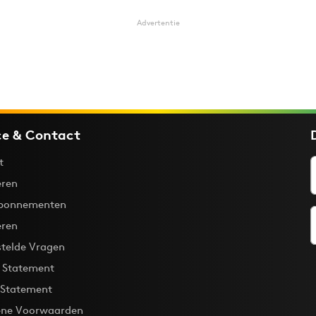
Advertentie
ce & Contact
t
ren
bonnementen
eren
stelde Vragen
y Statement
 Statement
ne Voorwaarden