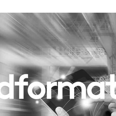
Programmatic
ering
Purpose Marketing
keting
Reputatie & crisis
nicatie