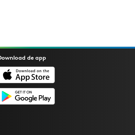
Download de
app