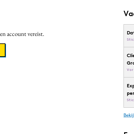
Va
een account vereist.
Da
Sti
Cli
Gr
Vor
Ex
pe
Sti
Bekij