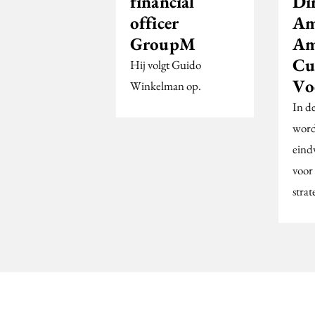
financial
Dir
officer
Am
GroupM
Am
Cu
Hij volgt Guido
Vo
Winkelman op.
In d
word
eind
voor
strat