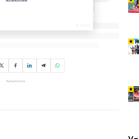
Advertentie
Va