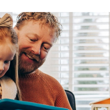
Programmatic
ering
Purpose Marketing
keting
Reputatie & crisis
nicatie