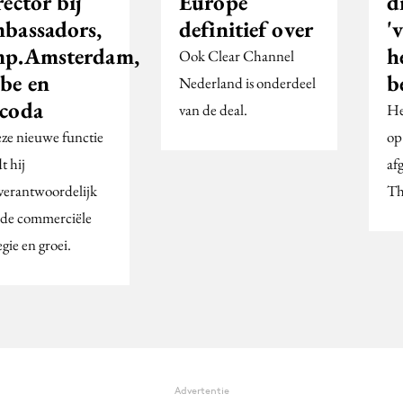
ector bij
Europe
d
bassadors,
definitief over
'
p.Amsterdam,
h
Ook Clear Channel
be en
b
Nederland is onderdeel
coda
van de deal.
He
eze nieuwe functie
op
t hij
af
verantwoordelijk
Th
 de commerciële
egie en groei.
Advertentie