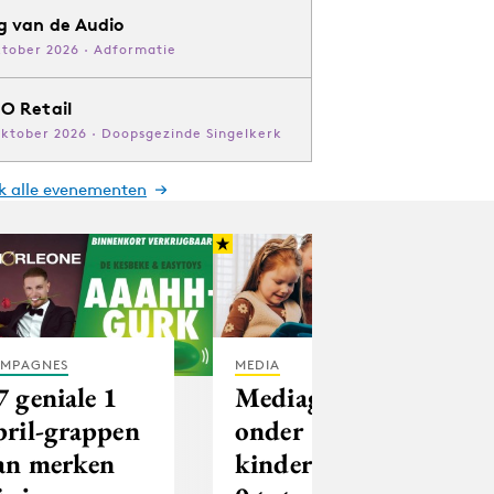
g van de Audio
ktober 2026 · Adformatie
O Retail
oktober 2026 · Doopsgezinde Singelkerk
jk alle evenementen
MPAGNES
MEDIA
7 geniale 1
Mediagebruik
pril-grappen
onder
an merken
kinderen van