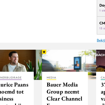
Da
1 o
CM
13 
Beki
TNERBIJDRAGE
MEDIA
CA
urice Paans
Bauer Media
3
noemd tot
Group neemt
a
siness
Clear Channel
v