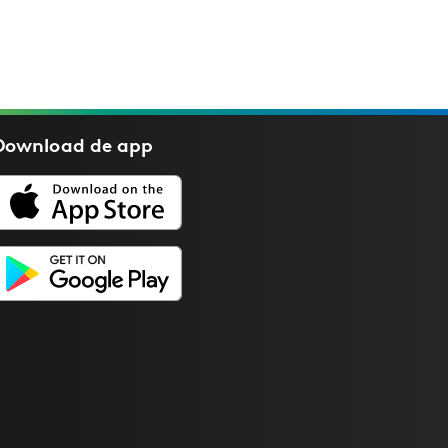
Download de
app