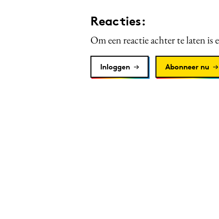
Reacties:
Om een reactie achter te laten is 
Inloggen
Abonneer nu