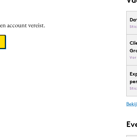
Da
een account vereist.
Sti
Cli
Gr
Vor
Ex
pe
Sti
Bekij
Ev