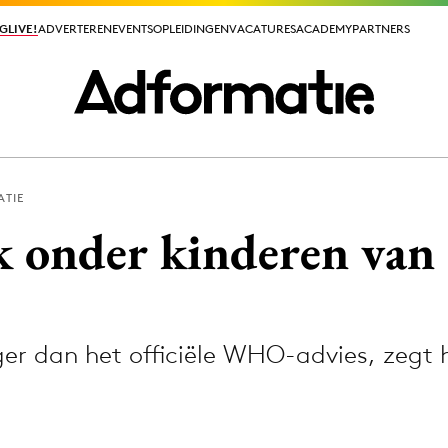
GLIVE!
GLIVE!
ADVERTEREN
ADVERTEREN
EVENTS
EVENTS
OPLEIDINGEN
OPLEIDINGEN
VACATURES
VACATURES
ACADEMY
ACADEMY
PARTNERS
PARTNERS
ATIE
ieuws app
 onder kinderen van 
oger dan het officiële WHO-advies, zegt
Media
ormation
Merkstrategie
PR