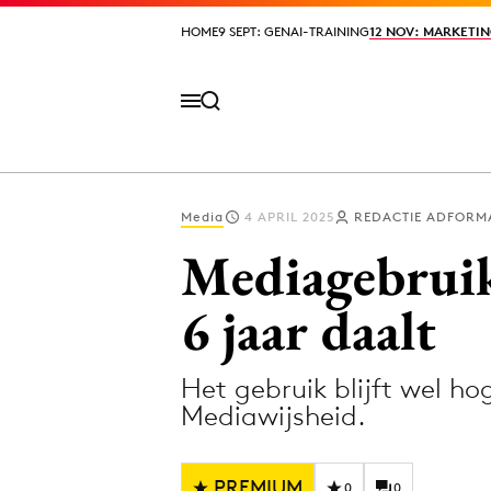
HOME
HOME
9 SEPT: GENAI-TRAINING
9 SEPT: GENAI-TRAINING
12 NOV: MARKETIN
12 NOV: MARKETIN
Media
4 APRIL 2025
REDACTIE ADFORM
Volg het laatste nieuws via de Adformatie N
Mediagebruik
6 jaar daalt
Topics
Het gebruik blijft wel h
Artificial Intelligence
Design
Mediawijsheid.
Bureaus
Digital transf
Campagnes
Diversiteit
PREMIUM
0
0