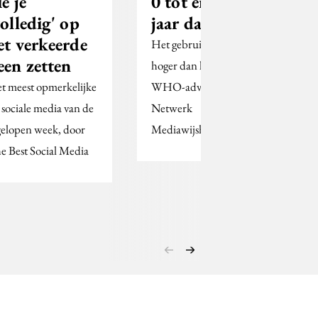
ie je
0 tot en met 6
volledig' op
jaar daalt
et verkeerde
Het gebruik blijft wel
een zetten
hoger dan het officiële
t meest opmerkelijke
WHO-advies, zegt het
 sociale media van de
Netwerk
gelopen week, door
Mediawijsheid.
e Best Social Media