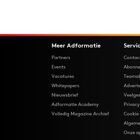
Meer Adformatie
Servi
Partners
Contac
Events
Abonne
Vacatures
Teama
Whitepapers
Advert
Nieuwsbrief
Veelge
Adformatie Academy
Privac
Volledig Magazine Archief
Cookie
Algeme
Onze a