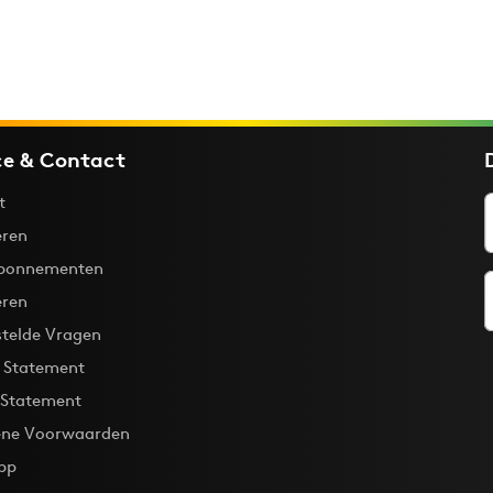
ce & Contact
t
ren
bonnementen
eren
stelde Vragen
y Statement
 Statement
ne Voorwaarden
pp