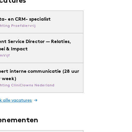
ta- en CRM- specialist
chting Proefdiervrij
ent Service Director — Relaties,
oei & Impact
mVijf
pert interne communicatie (28 uur
r week)
chting CliniClowns Nederland
k alle vacatures
enementen