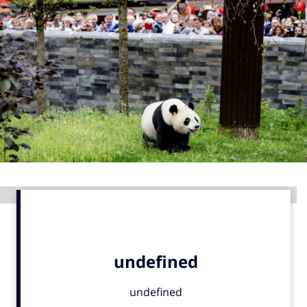
Menu
Home
9 sept: GenAI-training
12 nov: MarketingLive!
Adverteren
Events
Opleidingen
Advertentie
Vacatures
Academy
Partners
Topics
Artificial Intelligence