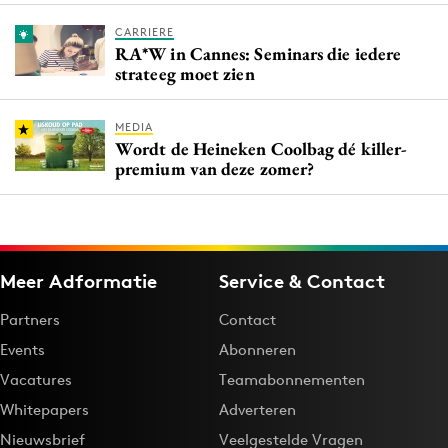
CARRIERE
RA*W in Cannes: Seminars die iedere
strateeg moet zien
MEDIA
Wordt de Heineken Coolbag dé killer-
premium van deze zomer?
Meer Adformatie
Service & Contact
Partners
Contact
Events
Abonneren
Vacatures
Teamabonnementen
Whitepapers
Adverteren
Nieuwsbrief
Veelgestelde Vragen