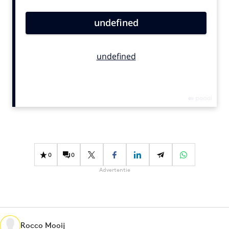
Bureaus
Campagnes
Carriere
Contentmarketing
Craft
Customer Experience
Data & Insights
Design
Digital transformation
Diversiteit
0
0
Effectiviteit
Advertentie
Gedragsverandering
Influencer marketing
Interne communicatie
Martech
Rocco Mooij