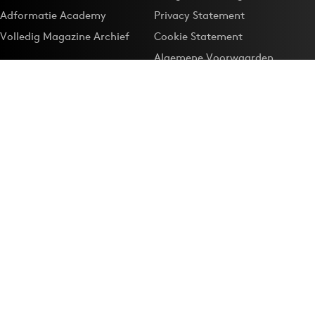
Adformatie Academy
Privacy Statement
Volledig Magazine Archief
Cookie Statement
Algemene Voorwaarden
Onze app
Maak Adformatie.nl je
Google-favoriet
Privacyinstellingen
Download de
Adformatie Nieuws App