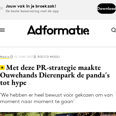
Jouw vak in je broekzak!
Download
De beste leeservaring met de app
Abonneer nu
Abonneer nu
Media
15 JUNI 2017
ROCCO MOOIJ
Log in
Met deze PR-strategie maakte
Ouwehands Dierenpark de panda's
tot hype
Download de app
Volg het laatste nieuws via de Adformatie
'We hebben er heel bewust voor gekozen om van
Nieuws app
moment naar moment te gaan'