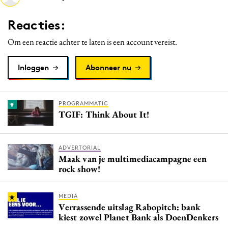
Media
Reacties:
Merkstrategie
Om een reactie achter te laten is een account vereist.
PR
Programmatic
Inloggen
Abonneer nu
Purpose Marketing
Reputatie & crisis
PROGRAMMATIC
TGIF: Think About It!
ADVERTORIAL
Maak van je multimediacampagne een
rock show!
MEDIA
Verrassende uitslag Rabopitch: bank
kiest zowel Planet Bank als DoenDenkers