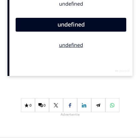
Bureaus
Campagnes
Carriere
Contentmarketing
Craft
Customer Experience
Data & Insights
Design
Digital transformation
Diversiteit
Effectiviteit
0
0
Gedragsverandering
Advertentie
Influencer marketing
Interne communicatie
Martech