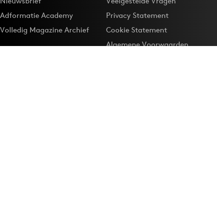
Nieuwsbrief
Veelgestelde Vragen
Adformatie Academy
Privacy Statement
Volledig Magazine Archief
Cookie Statement
Algemene Voorwaarden
Onze app
Maak Adformatie.nl je
Google-favoriet
Privacyinstellingen
Download de
Adformatie Nieuws App