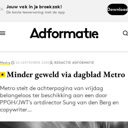
Jouw vak in je broekzak!
Download
De beste leeservaring met de app
Abonneer nu
Abonneer nu
Media
26 SEPTEMBER 2000
REDACTIE ADFORMATIE
Log in
Minder geweld via dagblad Metro
Metro stelt de achterpagina van vrijdag
Download de app
belangeloos ter beschikking aan een door
Volg het laatste nieuws via de Adformatie
PPGH/JWT's artdirector Sung van den Berg en
Nieuws app
copywriter…