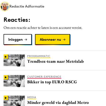
Media
Redactie Adformatie
Merkstrategie
Reacties:
PR
Programmatic
Om een reactie achter te laten is een account vereist.
Purpose Marketing
Inloggen
Abonneer nu
Reputatie & crisis
PROGRAMMATIC
Trendbox-team naar Metrixlab
CUSTOMER EXPERIENCE
Bikker in top EURO RSCG
MEDIA
Minder geweld via dagblad Metro