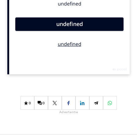
Bureaus
Campagnes
Carriere
Contentmarketing
Craft
Customer Experience
Data & Insights
Design
Digital transformation
Diversiteit
Effectiviteit
0
0
Gedragsverandering
Advertentie
Influencer marketing
Interne communicatie
Martech