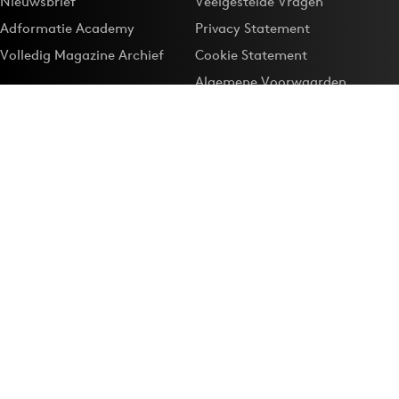
Nieuwsbrief
Veelgestelde Vragen
Adformatie Academy
Privacy Statement
Volledig Magazine Archief
Cookie Statement
Algemene Voorwaarden
Onze app
Maak Adformatie.nl je
Google-favoriet
Privacyinstellingen
Download de
Adformatie Nieuws App