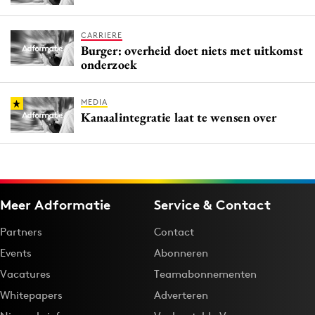
CARRIERE
Burger: overheid doet niets met uitkomst
onderzoek
MEDIA
Kanaalintegratie laat te wensen over
Meer Adformatie
Service & Contact
Partners
Contact
Events
Abonneren
Vacatures
Teamabonnementen
Whitepapers
Adverteren