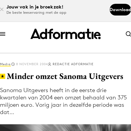
Jouw vak in je broekzak!
Download
De beste leeservaring met de app
Abonneer nu
Abonneer nu
Media
8 NOVEMBER 2004
REDACTIE ADFORMATIE
Log in
Minder omzet Sanoma Uitgevers
Sanoma Uitgevers heeft in de eerste drie
Download de app
kwartalen van 2004 een omzet behaald van 375
Volg het laatste nieuws via de Adformatie
miljoen euro. Vorig jaar in dezelfde periode was
Nieuws app
dat…