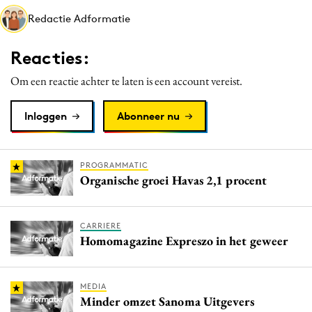
Media
Redactie Adformatie
Merkstrategie
Reacties:
PR
Programmatic
Om een reactie achter te laten is een account vereist.
Purpose Marketing
Inloggen
Abonneer nu
Reputatie & crisis
PROGRAMMATIC
Organische groei Havas 2,1 procent
CARRIERE
Homomagazine Expreszo in het geweer
MEDIA
Minder omzet Sanoma Uitgevers