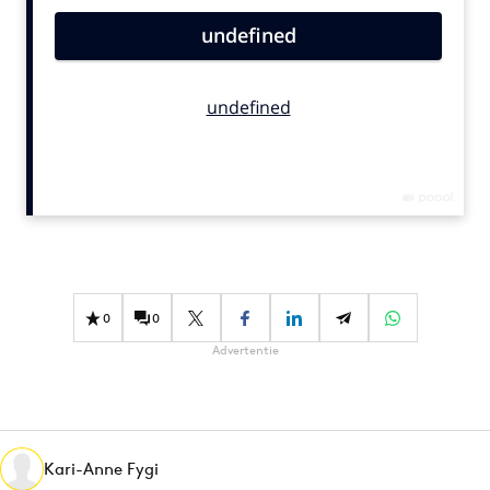
Bureaus
Campagnes
Carriere
Contentmarketing
Craft
Customer Experience
Data & Insights
Design
Digital transformation
Diversiteit
0
0
Effectiviteit
Advertentie
Gedragsverandering
Influencer marketing
Interne communicatie
Kari-Anne Fygi
Martech