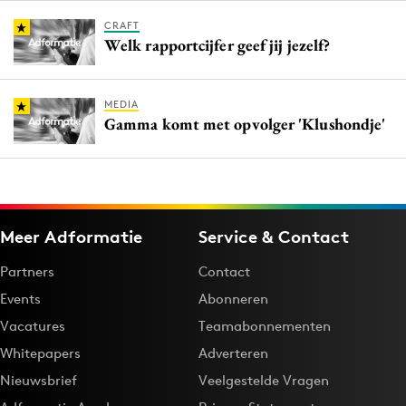
CRAFT
Welk rapportcijfer geef jij jezelf?
MEDIA
Gamma komt met opvolger 'Klushondje'
Meer Adformatie
Service & Contact
Partners
Contact
Events
Abonneren
Vacatures
Teamabonnementen
Whitepapers
Adverteren
Nieuwsbrief
Veelgestelde Vragen