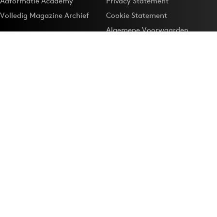
Adformatie Academy
Privacy Statement
Volledig Magazine Archief
Cookie Statement
Algemene Voorwaarden
Onze app
Maak Adformatie.nl je
Google-favoriet
Privacyinstellingen
Download de
Adformatie Nieuws App