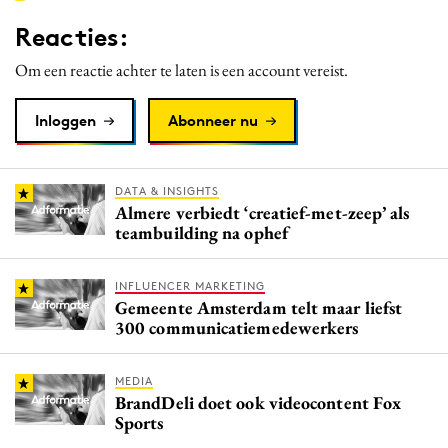
Media
Reacties:
Merkstrategie
Om een reactie achter te laten is een account vereist.
PR
Programmatic
Inloggen
Abonneer nu
Purpose Marketing
Reputatie & crisis
DATA & INSIGHTS
Almere verbiedt ‘creatief-met-zeep’ als
teambuilding na ophef
INFLUENCER MARKETING
Gemeente Amsterdam telt maar liefst
300 communicatiemedewerkers
MEDIA
BrandDeli doet ook videocontent Fox
Sports