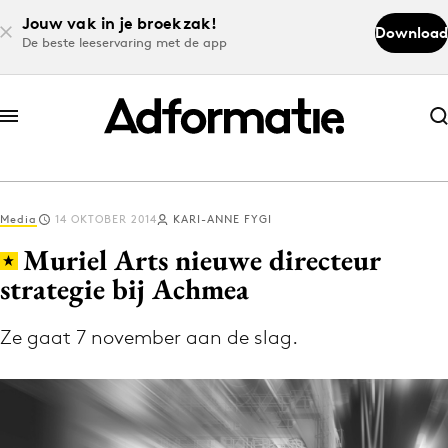
Jouw vak in je broekzak!
Download
De beste leeservaring met de app
Abonneer nu
Abonneer nu
Media
14 OKTOBER 2014
KARI-ANNE FYGI
Log in
Muriel Arts nieuwe directeur
strategie bij Achmea
Download de app
Volg het laatste nieuws via de Adformatie
Ze gaat 7 november aan de slag.
Nieuws app