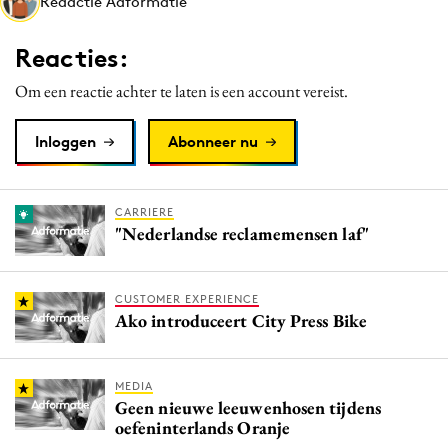
Redactie Adformatie
Media
Merkstrategie
Reacties:
PR
Om een reactie achter te laten is een account vereist.
Programmatic
Purpose Marketing
Inloggen
Abonneer nu
Reputatie & crisis
CARRIERE
"Nederlandse reclamemensen laf"
CUSTOMER EXPERIENCE
Ako introduceert City Press Bike
MEDIA
Geen nieuwe leeuwenhosen tijdens
oefeninterlands Oranje