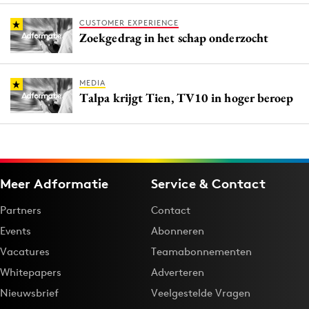
CUSTOMER EXPERIENCE
Zoekgedrag in het schap onderzocht
MEDIA
Talpa krijgt Tien, TV10 in hoger beroep
Meer Adformatie
Service & Contact
Partners
Contact
Events
Abonneren
Vacatures
Teamabonnementen
Whitepapers
Adverteren
Nieuwsbrief
Veelgestelde Vragen