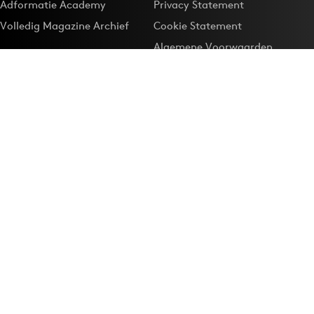
Adformatie Academy
Privacy Statement
Volledig Magazine Archief
Cookie Statement
Algemene Voorwaarden
Onze app
Maak Adformatie.nl je
Google-favoriet
Privacyinstellingen
Download de
Adformatie Nieuws App