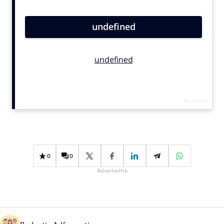
Bureaus
Campagnes
Carriere
Contentmarketing
Craft
Customer Experience
Data & Insights
Design
Digital transformation
Diversiteit
0
0
Effectiviteit
Advertentie
Gedragsverandering
Influencer marketing
Interne communicatie
Martech