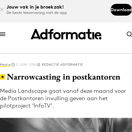
Jouw vak in je broekzak!
Download
De beste leeservaring met de app
Abonneer nu
Abonneer nu
Media
5 JUNI 2006
REDACTIE ADFORMATIE
Log in
Narrowcasting in postkantoren
Media Landscape gaat vanaf deze maand voor
Download de app
de Postkantoren invulling geven aan het
Volg het laatste nieuws via de Adformatie
pilotproject ‘InfoTV’.
Nieuws app