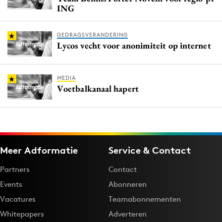
ING
GEDRAGSVERANDERING
Lycos vecht voor anonimiteit op internet
MEDIA
Voetbalkanaal hapert
Meer Adformatie
Service & Contact
Partners
Contact
Events
Abonneren
Vacatures
Teamabonnementen
Whitepapers
Adverteren