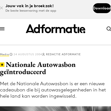
Jouw vak in je broekzak!
Download
De beste leeservaring met de app
Abonneer nu
Abonneer nu
Media
24 AUGUSTUS 2004
REDACTIE ADFORMATIE
Log in
Nationale Autowasbon
geïntroduceerd
Download de app
Volg het laatste nieuws via de Adformatie
Met de Nationale Autowasbon is er een nieuwe
cadeaubon die bij autowasgelegenheden in het
Nieuws app
hele land kan worden ingewisseld.