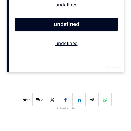
Bureaus
Campagnes
Carriere
Contentmarketing
Craft
Customer Experience
Data & Insights
Design
Digital transformation
Diversiteit
Effectiviteit
0
0
Gedragsverandering
Advertentie
Influencer marketing
Interne communicatie
Martech