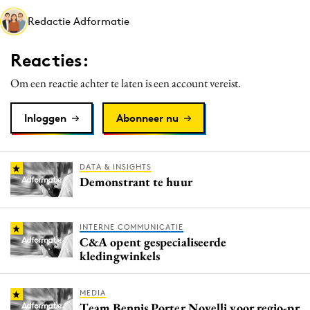
Media
Redactie Adformatie
Merkstrategie
Reacties:
PR
Programmatic
Om een reactie achter te laten is een account vereist.
Purpose Marketing
Inloggen
Abonneer nu
Reputatie & crisis
DATA & INSIGHTS
Demonstrant te huur
INTERNE COMMUNICATIE
C&A opent gespecialiseerde
kledingwinkels
MEDIA
Team Bennis Porter Novelli voor regio-pr