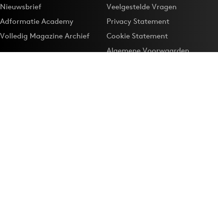
Nieuwsbrief
Veelgestelde Vragen
Adformatie Academy
Privacy Statement
Volledig Magazine Archief
Cookie Statement
Algemene Voorwaarden
Onze app
Maak Adformatie.nl je
Google-favoriet
Privacyinstellingen
Download de
Adformatie Nieuws App