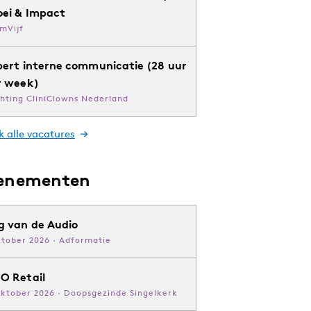
oei & Impact
mVijf
pert interne communicatie (28 uur
r week)
chting CliniClowns Nederland
k alle vacatures
enementen
g van de Audio
ktober 2026 · Adformatie
O Retail
oktober 2026 · Doopsgezinde Singelkerk