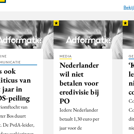
Beki
RNE
MEDIA
GE
MUNICATIE
Nederlander
‘
s ook
wil niet
l
iticus van
betalen voor
n
 jaar in
eredivisie bij
c
S-peiling
PO
Co
riomftocht van
Iedere Nederlander
Co
er Bos duurt
betaalt 1,30 euro per
dit
t. De PvdA-leider,
jaar voor de
ni
ndere verkiezingen