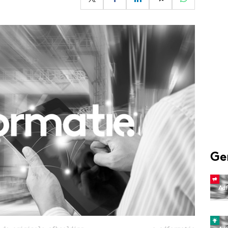
Programmatic
ering
Purpose Marketing
keting
Reputatie & crisis
nicatie
Ge