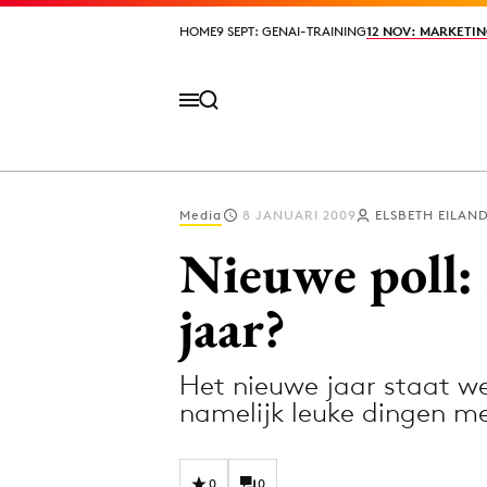
HOME
HOME
9 SEPT: GENAI-TRAINING
9 SEPT: GENAI-TRAINING
12 NOV: MARKETIN
12 NOV: MARKETIN
Media
8 JANUARI 2009
ELSBETH EILAN
Volg het laatste nieuws via de Adformatie N
Nieuwe poll:
jaar?
Topics
Het nieuwe jaar staat 
Artificial Intelligence
Design
namelijk leuke dingen m
Bureaus
Digital transf
Campagnes
Diversiteit
0
0