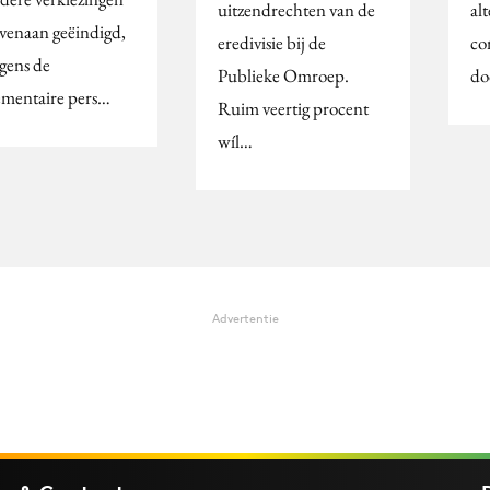
uitzendrechten van de
alt
ovenaan geëindigd,
eredivisie bij de
co
lgens de
Publieke Omroep.
do
ementaire pers…
Ruim veertig procent
wíl…
Advertentie