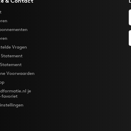
ce & Contact
t
ren
bonnementen
eren
stelde Vragen
y Statement
 Statement
ne Voorwaarden
pp
dformatie.nl je
-favoriet
instellingen