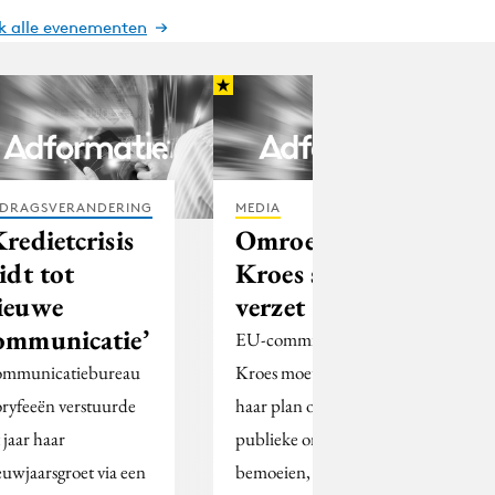
jk alle evenementen
DRAGSVERANDERING
MEDIA
Kredietcrisis
Omroepplan
eidt tot
Kroes stuit op
ieuwe
verzet
ommunicatie’
EU-commissaris Neelie
mmunicatiebureau
Kroes moet afzien van
ryfeeën verstuurde
haar plan om zich met
 jaar haar
publieke omroepen te
euwjaarsgroet via een
bemoeien, vindt CDA-