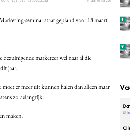
 de originele afbeelding
© adformatie
 Marketing-seminar staat gepland voor 18 maart
de bezuinigende marketeer wel naar al die
it jaar.
je moet er meer uit kunnen halen dan alleen maar
Va
stens zo belangrijk.
Da
Sti
ten maken.
Cli