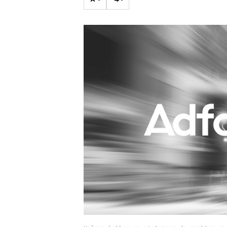
Carriere
Effectiviteit
Contentmarketing
Gedragsverand
Craft
Influencer mar
Customer Experience
Interne commu
Data & Insights
Martech