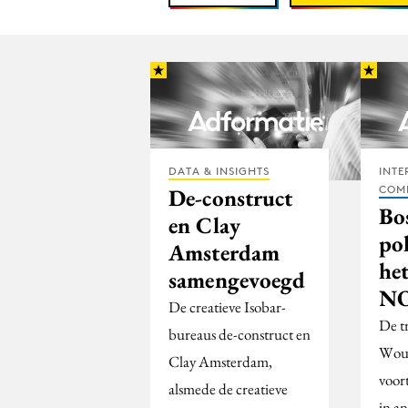
DATA & INSIGHTS
INTE
COM
De-construct
Bo
en Clay
pol
Amsterdam
het
samengevoegd
NO
De creatieve Isobar-
De t
bureaus de-construct en
Wout
Clay Amsterdam,
voor
alsmede de creatieve
in a