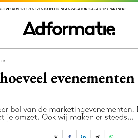
GLIVE!
GLIVE!
ADVERTEREN
ADVERTEREN
EVENTS
EVENTS
OPLEIDINGEN
OPLEIDINGEN
VACATURES
VACATURES
ACADEMY
ACADEMY
PARTNERS
PARTNERS
DER
ieuws app
 hoeveel evenementen 
weer bol van de marketingevenementen.
Media
et je omzet. Ook wij maken er steeds…
ormation
Merkstrategie
PR