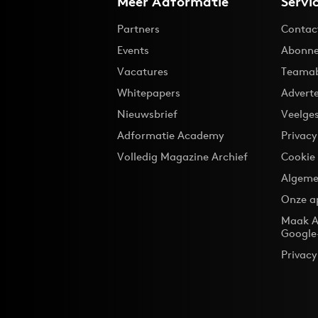
Meer Adformatie
Servi
Partners
Contac
Events
Abonne
Vacatures
Teama
Whitepapers
Advert
Nieuwsbrief
Veelge
Adformatie Academy
Privac
Volledig Magazine Archief
Cookie
Algeme
Onze a
Maak A
Google
Privacy