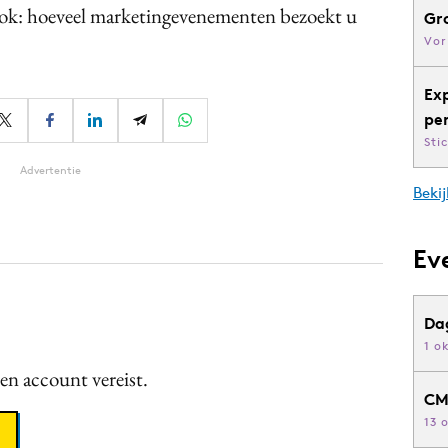
ook: hoeveel marketingevenementen bezoekt u
Gr
Vor
Ex
pe
Sti
Advertentie
Bekij
Ev
Da
1 o
een account vereist.
CM
13 