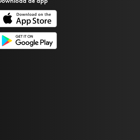
Download de
app