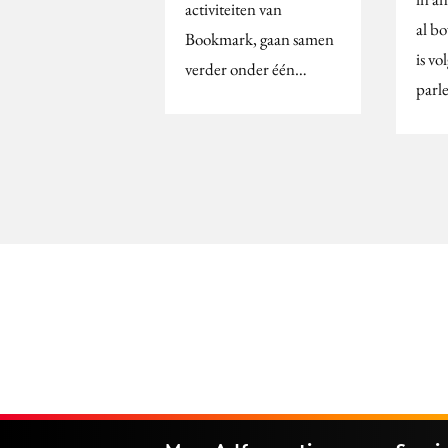
activiteiten van
al b
Bookmark, gaan samen
is vo
verder onder één…
parl