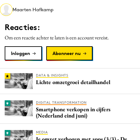
Media
Maarten Hafkamp
Merkstrategie
Reacties:
PR
Programmatic
Om een reactie achter te laten is een account vereist.
Purpose Marketing
Inloggen
Abonneer nu
Reputatie & crisis
DATA & INSIGHTS
Lichte omzetgroei detailhandel
DIGITAL TRANSFORMATION
Smartphone verkopen in cijfers
(Nederland eind juni)
MEDIA
Je omzet verhogen met apps (3/3) - De