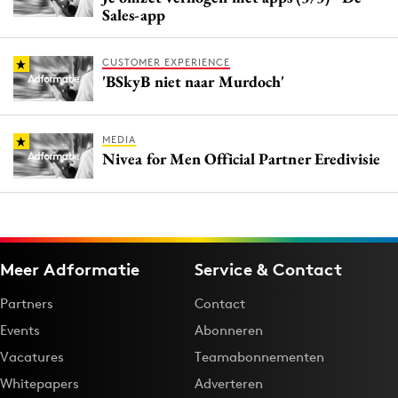
Sales-app
CUSTOMER EXPERIENCE
'BSkyB niet naar Murdoch'
MEDIA
Nivea for Men Official Partner Eredivisie
Meer Adformatie
Service & Contact
Partners
Contact
Events
Abonneren
Vacatures
Teamabonnementen
Whitepapers
Adverteren