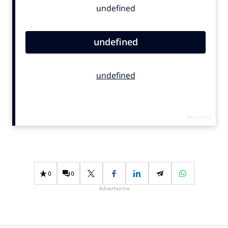
Bureaus
Campagnes
Carriere
Contentmarketing
Craft
Customer Experience
Data & Insights
Design
Digital transformation
Diversiteit
Effectiviteit
0
0
Gedragsverandering
Advertentie
Influencer marketing
Interne communicatie
Martech