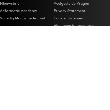
Nieuwsbrief
Veelgestelde Vragen
Adformatie Academy
Privacy Statement
Volledig Magazine Archief
Cookie Statement
Algemene Voorwaarden
Onze app
Maak Adformatie.nl je
Google-favoriet
Privacyinstellingen
Download de
Adformatie Nieuws App