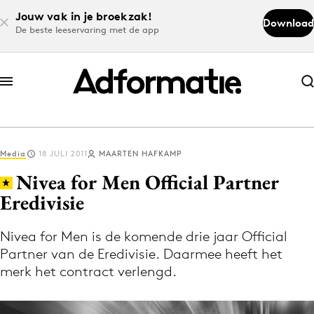
Jouw vak in je broekzak!
Download
De beste leeservaring met de app
Abonneer nu
Abonneer nu
Media
18 JULI 2011
MAARTEN HAFKAMP
Log in
Nivea for Men Official Partner
Eredivisie
Download de app
Volg het laatste nieuws via de Adformatie
Nivea for Men is de komende drie jaar Official
Partner van de Eredivisie. Daarmee heeft het
Nieuws app
merk het contract verlengd.