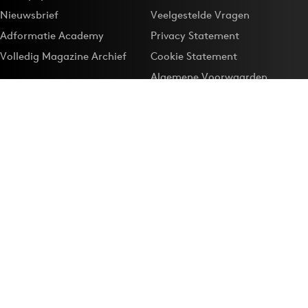
Nieuwsbrief
Veelgestelde Vragen
Adformatie Academy
Privacy Statement
Volledig Magazine Archief
Cookie Statement
Algemene Voorwaarden
Onze app
Maak Adformatie.nl je
Google-favoriet
Privacyinstellingen
Download de
Adformatie Nieuws App