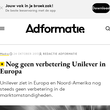
Jouw vak in je broekzak!
Download
De beste leeservaring met de app
Abonneer nu
Abonneer nu
Media
24 OKTOBER 2013
REDACTIE ADFORMATIE
Log in
Nog geen verbetering Unilever in
Europa
Download de app
Volg het laatste nieuws via de Adformatie
Unilever ziet in Europa en Noord-Amerika nog
steeds geen verbetering in de
Nieuws app
marktomstandigheden.