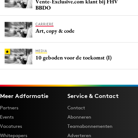
Vente-Exclusive.com klant bij FHV
BBDO
CARRIERE
Art, copy & code
MEDIA
10 geboden voor de toekomst (I)
Meer Adformatie
Service & Contact
Partners
Contact
Events
Abonneren
Vacatures
Teamabonnementen
Whitepapers
Adverteren