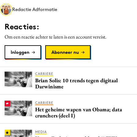
Media
Redactie Adformatie
Merkstrategie
Reacties:
PR
Programmatic
Om een reactie achter te laten is een account vereist.
Purpose Marketing
Inloggen
Abonneer nu
Reputatie & crisis
CARRIERE
Brian Solis: 10 trends tegen digitaal
Darwinisme
CARRIERE
Het geheime wapen van Obama; data
crunchers (deel I)
MEDIA