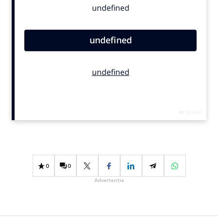
Bureaus
Campagnes
Carriere
Contentmarketing
Craft
Customer Experience
Data & Insights
Design
Digital transformation
Diversiteit
Effectiviteit
0
0
Gedragsverandering
Advertentie
Influencer marketing
Interne communicatie
Martech