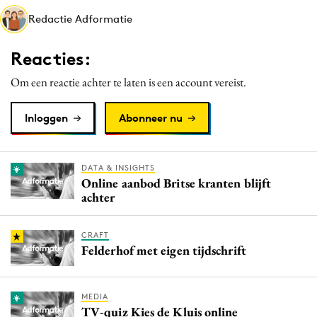
Media
Redactie Adformatie
Merkstrategie
Reacties:
PR
Programmatic
Om een reactie achter te laten is een account vereist.
Purpose Marketing
Inloggen
Abonneer nu
Reputatie & crisis
DATA & INSIGHTS
Online aanbod Britse kranten blijft
achter
CRAFT
Felderhof met eigen tijdschrift
MEDIA
TV-quiz Kies de Kluis online