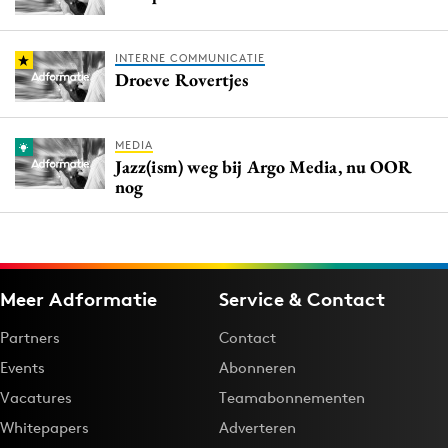
INTERNE COMMUNICATIE
Droeve Rovertjes
MEDIA
Jazz(ism) weg bij Argo Media, nu OOR
nog
Meer Adformatie
Service & Contact
Partners
Contact
Events
Abonneren
Vacatures
Teamabonnementen
Whitepapers
Adverteren