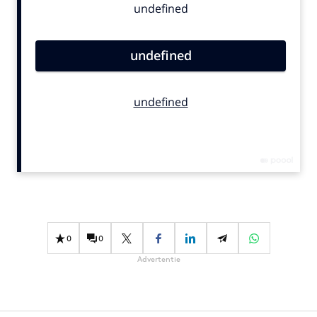
Bureaus
Campagnes
Carriere
Contentmarketing
Craft
Customer Experience
Data & Insights
Design
Digital transformation
Diversiteit
Effectiviteit
0
0
Gedragsverandering
Advertentie
Influencer marketing
Interne communicatie
Martech