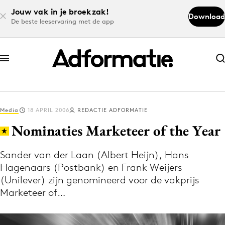
Jouw vak in je broekzak!
Download
De beste leeservaring met de app
Abonneer nu
Abonneer nu
Media
18 APRIL 2006
REDACTIE ADFORMATIE
Log in
Nominaties Marketeer of the Year
Sander van der Laan (Albert Heijn), Hans
Download de app
Hagenaars (Postbank) en Frank Weijers
Volg het laatste nieuws via de Adformatie
(Unilever) zijn genomineerd voor de vakprijs
Nieuws app
Marketeer of…