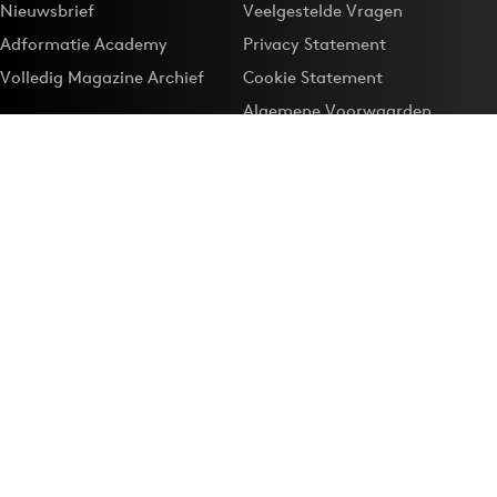
Nieuwsbrief
Veelgestelde Vragen
Adformatie Academy
Privacy Statement
Volledig Magazine Archief
Cookie Statement
Algemene Voorwaarden
Onze app
Maak Adformatie.nl je
Google-favoriet
Privacyinstellingen
Download de
Adformatie Nieuws App