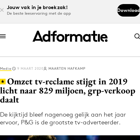
Jouw vak in je broekzak!
Download
De beste leeservaring met de app
Abonneer nu
Abonneer nu
Media
9 MAART 2020
MAARTEN HAFKAMP
Log in
Omzet tv-reclame stijgt in 2019
licht naar 829 miljoen, grp-verkoop
daalt
Download de app
Volg het laatste nieuws via de Adformatie
De kijktijd bleef nagenoeg gelijk aan het jaar
Nieuws app
ervoor, P&G is de grootste tv-adverteerder.