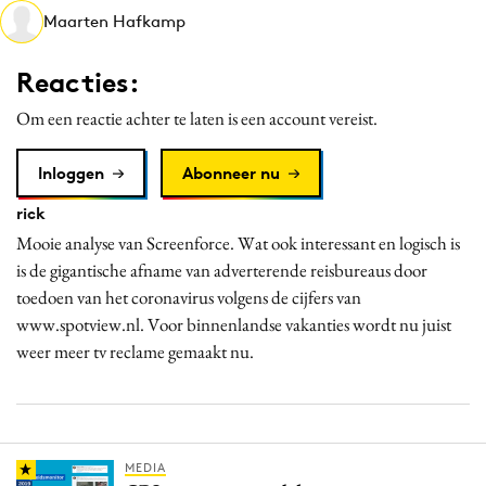
Maarten Hafkamp
Media
Merkstrategie
Reacties:
PR
Om een reactie achter te laten is een account vereist.
Programmatic
Purpose Marketing
Inloggen
Abonneer nu
Reputatie & crisis
rick
Mooie analyse van Screenforce. Wat ook interessant en logisch is
is de gigantische afname van adverterende reisbureaus door
toedoen van het coronavirus volgens de cijfers van
www.spotview.nl. Voor binnenlandse vakanties wordt nu juist
weer meer tv reclame gemaakt nu.
MEDIA