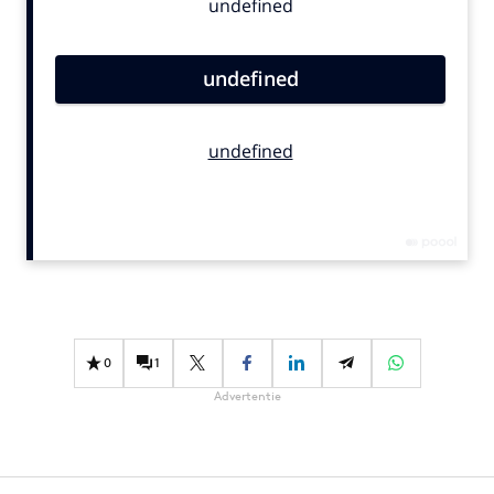
Bureaus
Campagnes
Carriere
Contentmarketing
Craft
Customer Experience
Data & Insights
Design
Digital transformation
Diversiteit
Effectiviteit
0
1
Gedragsverandering
Advertentie
Influencer marketing
Interne communicatie
Martech