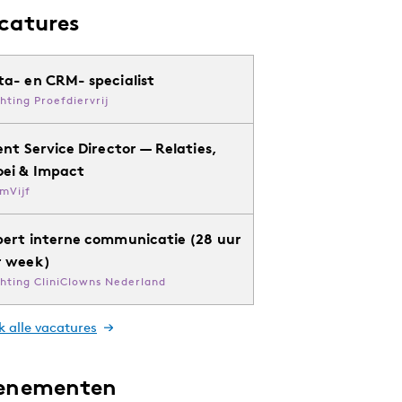
catures
ta- en CRM- specialist
chting Proefdiervrij
ent Service Director — Relaties,
oei & Impact
mVijf
pert interne communicatie (28 uur
r week)
chting CliniClowns Nederland
k alle vacatures
enementen