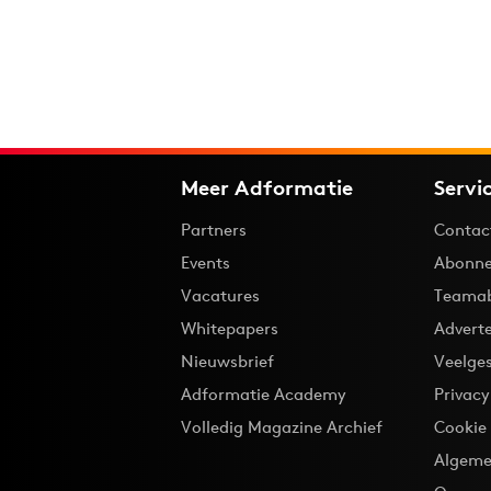
Meer Adformatie
Servi
Partners
Contac
Events
Abonne
Vacatures
Teama
Whitepapers
Advert
Nieuwsbrief
Veelge
Adformatie Academy
Privac
Volledig Magazine Archief
Cookie
Algeme