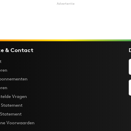
Advertentie
ce & Contact
t
ren
bonnementen
eren
stelde Vragen
y Statement
 Statement
ne Voorwaarden