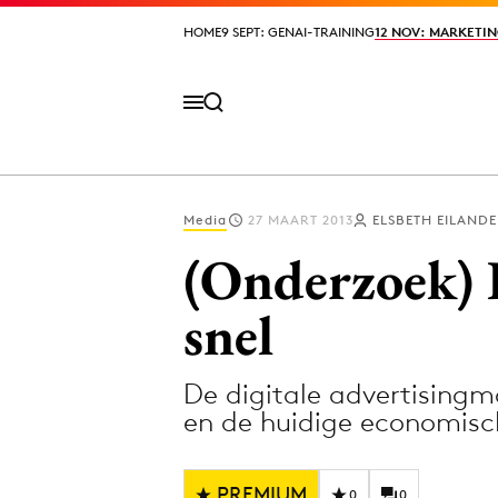
HOME
HOME
9 SEPT: GENAI-TRAINING
9 SEPT: GENAI-TRAINING
12 NOV: MARKETIN
12 NOV: MARKETIN
Media
27 MAART 2013
ELSBETH EILAND
Volg het laatste nieuws via de Adformatie N
(Onderzoek) D
snel
Topics
De digitale advertisingm
Artificial Intelligence
Design
en de huidige economis
Bureaus
Digital transf
Campagnes
Diversiteit
PREMIUM
0
0