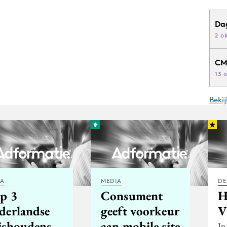
Da
2 o
CM
13 
Beki
IA
MEDIA
DE
op 3
Consument
H
derlandse
geeft voorkeur
V
ishoudens
aan mobile site
In