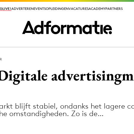
GLIVE!
GLIVE!
ADVERTEREN
ADVERTEREN
EVENTS
EVENTS
OPLEIDINGEN
OPLEIDINGEN
VACATURES
VACATURES
ACADEMY
ACADEMY
PARTNERS
PARTNERS
ER
ieuws app
igitale advertisingm
arkt blijft stabiel, ondanks het lager
Media
che omstandigheden. Zo is de…
ormation
Merkstrategie
PR