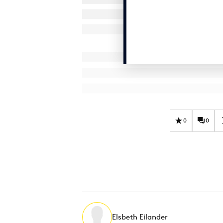
0
0
Elsbeth Eilander