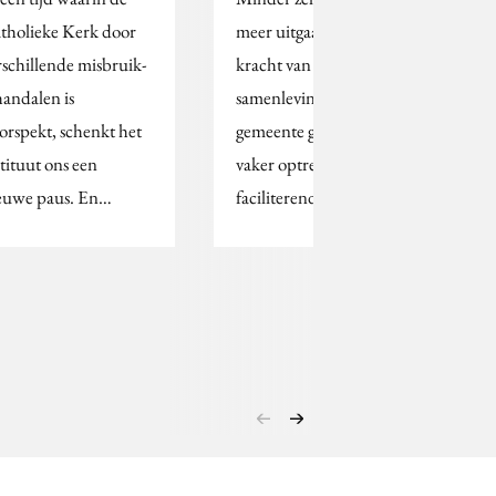
tholieke Kerk door
meer uitgaan van de
rschillende misbruik-
kracht van de
handalen is
samenleving: de
orspekt, schenkt het
gemeente gaat steeds
stituut ons een
vaker optreden als een
euwe paus. En…
faciliterende partij.…