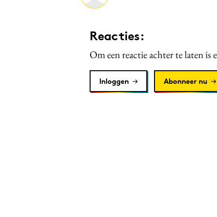
Reacties:
Om een reactie achter te laten is 
Inloggen
Abonneer nu