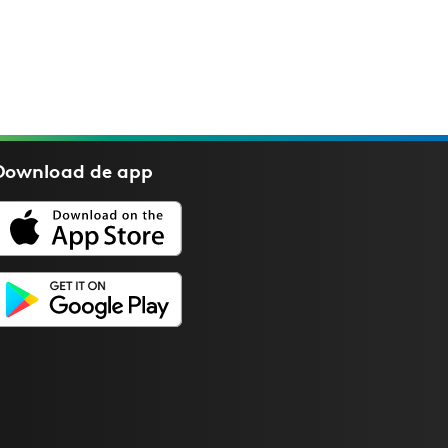
Download de
app