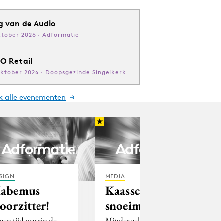
g van de Audio
ktober 2026 · Adformatie
O Retail
oktober 2026 · Doopsgezinde Singelkerk
jk alle evenementen
SIGN
MEDIA
abemus
Kaasschaaf of
oorzitter!
snoeimes?
 een tijd waarin de
Minder zelf initiëren,