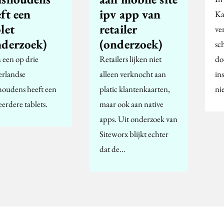
ft een
ipv app van
Ka
let
retailer
ve
nderzoek)
(onderzoek)
sc
a een op drie
Retailers lijken niet
do
rlandse
alleen verknocht aan
in
houdens heeft een
platic klantenkaarten,
ni
erdere tablets.
maar ook aan native
apps. Uit onderzoek van
Siteworx blijkt echter
dat de…