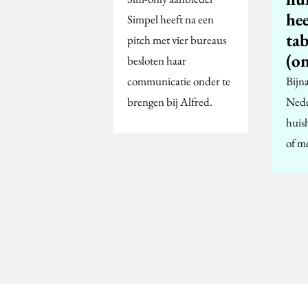
hee
Simpel heeft na een
tab
pitch met vier bureaus
(o
besloten haar
communicatie onder te
Bijn
brengen bij Alfred.
Nede
huis
of me