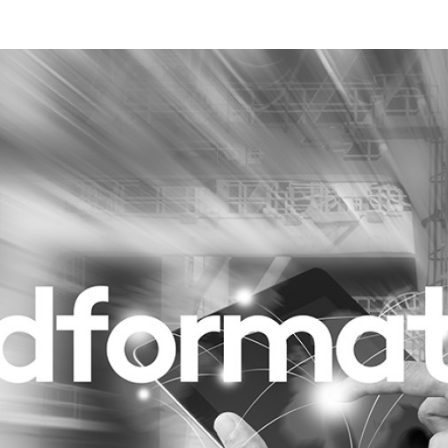
Programmatic
ering
Purpose Marketing
keting
Reputatie & crisis
nicatie