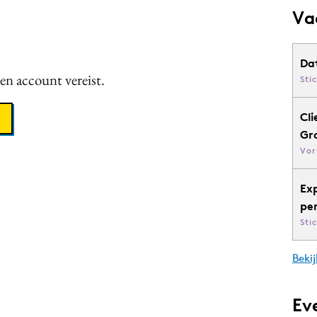
Va
Da
een account vereist.
Sti
Cli
Gr
Vor
Ex
pe
Sti
Bekij
Ev