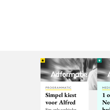
PROGRAMMATIC
MED
Simpel kiest
1 
voor Alfred
Ne
hu
Sim-only aanbieder