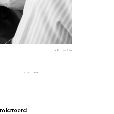
© adformatie
Advertentie
relateerd