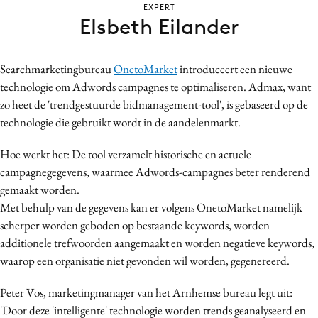
EXPERT
Bureaus
Elsbeth Eilander
Campagnes
Carriere
Searchmarketingbureau
OnetoMarket
introduceert een nieuwe
Contentmarketing
technologie om Adwords campagnes te optimaliseren. Admax, want
Craft
zo heet de 'trendgestuurde bidmanagement-tool', is gebaseerd op de
Customer Experience
technologie die gebruikt wordt in de aandelenmarkt.
Data & Insights
Hoe werkt het: De tool verzamelt historische en actuele
Design
campagnegegevens, waarmee Adwords-campagnes beter renderend
Digital transformation
gemaakt worden.
Diversiteit
Met behulp van de gegevens kan er volgens OnetoMarket namelijk
scherper worden geboden op bestaande keywords, worden
Effectiviteit
additionele trefwoorden aangemaakt en worden negatieve keywords,
Gedragsverandering
waarop een organisatie niet gevonden wil worden, gegenereerd.
Influencer marketing
Interne communicatie
Peter Vos, marketingmanager van het Arnhemse bureau legt uit:
'Door deze 'intelligente' technologie worden trends geanalyseerd en
Martech