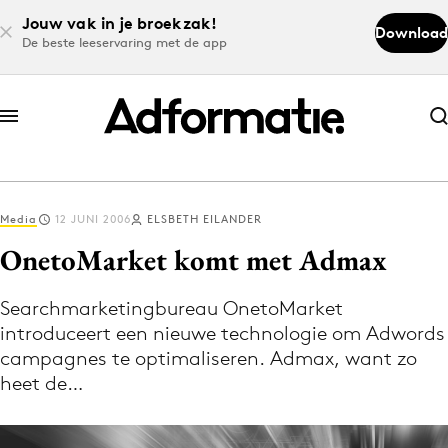
Jouw vak in je broekzak!
Download
De beste leeservaring met de app
Abonneer nu
Abonneer nu
Media
12 JUNI 2006
ELSBETH EILANDER
Log in
OnetoMarket komt met Admax
Searchmarketingbureau OnetoMarket
Download de app
introduceert een nieuwe technologie om Adwords
Volg het laatste nieuws via de Adformatie
campagnes te optimaliseren. Admax, want zo
Nieuws app
heet de…