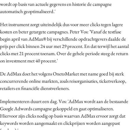
wordt op basis van actuele gegevens en historie de campagne
Media
automatisch geoptimaliseerd.'
Merkstrategie
PR
Het instrument zorgt uiteindelijk dus voor meer clicks tegen lagere
kosten en beter getargete campagnes. Peter Vos: 'Vanaf de testfase
Programmatic
begin april van AdMax® bij verschillende opdrachtgevers daalde de
Purpose Marketing
prijs per click binnen 24 uur met 29 procent. En dat terwijl het aantal
Reputatie & crisis
clicks met 21 procent toenam. Over de gehele periode steeg de return
on investment met 40 procent.'
De AdMax doet het volgens OnetoMarket met name goed bij sterk
concurrerende online markten, zoals reisorganisaties, ticketverkoop,
retailers en financiële dienstverleners.
Implementeren duurt een dag. Vos: 'AdMax wordt aan de bestaande
Google Adwords campagne gekoppeld en gaat optimaliseren.
Hiervoor zijn clicks nodig op basis waarvan AdMax ervoor zorgt dat
keywords worden aangemaakt en clickprijzen worden aangepast