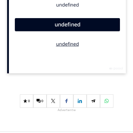
Bureaus
Campagnes
Carriere
Contentmarketing
Craft
Customer Experience
Data & Insights
Design
Digital transformation
Diversiteit
Effectiviteit
0
0
Gedragsverandering
Advertentie
Influencer marketing
Interne communicatie
Martech