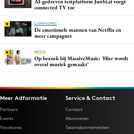
AI-gedreven testplatform Junbi.ai voegt
connected TV toe
CAMPAGNES
De emotionele mannen van Netflix en
meer campagnes
MEDIA
Op bezoek bij MassiveMusic: 'Hier wordt
overal muziek gemaakt'
Meer Adformatie
Service & Contact
Partners
Contact
Events
Abonneren
Vacatures
Teamabonnementen