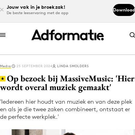
Jouw vak in je broekzak!
Download
De beste leeservaring met de app
Abonneer nu
Abonneer nu
Media
25 SEPTEMBER 2024
LINDA SMOLDERS
Log in
Op bezoek bij MassiveMusic: 'Hier
wordt overal muziek gemaakt'
Download de app
Volg het laatste nieuws via de Adformatie
'Iedereen hier houdt van muziek en van deze plek
en als je die twee zaken combineert, ontstaat er
Nieuws app
de perfecte werkplek.'