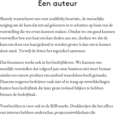
Een auteur
Bureaus
Campagnes
Shandy waarschuwt ons voor availibilty heuristic, de menselijke
Carriere
neiging om de kans dat iets zal gebeuren in te schatten op basis van de
Contentmarketing
voorstelling die we ervan kunnen maken. Omdat we ons goed kunnen
Craft
voorstellen hoe een haai ons kan doden aan zee, denken we dat de
Customer Experience
kans om door een haai gedood te worden groter is dan om te komen
door zand. Terwijl de feiten het tegendeel aantonen.
Data & Insights
Design
Dat fenomeen werkt ook in het bedrijfsleven. We kunnen ons
Digital transformation
moeilijk voorstellen dat volgend jaar onze business niet meer bestaat
Diversiteit
omdat een nieuw product ons aanbod waardeloos heeft gemaakt.
Daarom reageren bedrijven vaak niet of te traag op ontwikkelingen
Effectiviteit
buiten hun bedrijfstak die later grote invloed blijken te hebben
Gedragsverandering
binnen de bedrijfstak.
Influencer marketing
Interne communicatie
Voorbeelden te over ook in de B2B markt. Drukkerijen die het effect
van internet hebben onderschat, projectontwikkelaars die
Martech