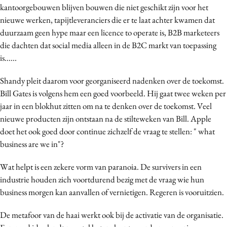
kantoorgebouwen blijven bouwen die niet geschikt zijn voor het
Media
nieuwe werken, tapijtleveranciers die er te laat achter kwamen dat
Merkstrategie
duurzaam geen hype maar een licence to operate is, B2B marketeers
PR
die dachten dat social media alleen in de B2C markt van toepassing
Programmatic
is......
Purpose Marketing
Shandy pleit daarom voor georganiseerd nadenken over de toekomst.
Reputatie & crisis
Bill Gates is volgens hem een goed voorbeeld. Hij gaat twee weken per
jaar in een blokhut zitten om na te denken over de toekomst. Veel
nieuwe producten zijn ontstaan na de stilteweken van Bill. Apple
doet het ook goed door continue zichzelf de vraag te stellen: " what
business are we in"?
Wat helpt is een zekere vorm van paranoia. De survivers in een
industrie houden zich voortdurend bezig met de vraag wie hun
business morgen kan aanvallen of vernietigen. Regeren is vooruitzien.
De metafoor van de haai werkt ook bij de activatie van de organisatie.