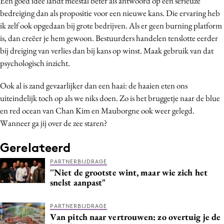
Een goed idee landt meestal beter als antwoord op een serieuze
bedreiging dan als propositie voor een nieuwe kans. Die ervaring heb
ik zelf ook opgedaan bij grote bedrijven. Als er geen burning platform
is, dan creëer je hem gewoon. Bestuurders handelen tenslotte eerder
bij dreiging van verlies dan bij kans op winst. Maak gebruik van dat
psychologisch inzicht.
Ook al is zand gevaarlijker dan een haai: de haaien eten ons
uiteindelijk toch op als we niks doen. Zo is het bruggetje naar de blue
en red ocean van Chan Kim en Mauborgne ook weer gelegd.
Wanneer ga jij over de zee staren?
Gerelateerd
PARTNERBIJDRAGE
''Niet de grootste wint, maar wie zich het
snelst aanpast"
PARTNERBIJDRAGE
Van pitch naar vertrouwen: zo overtuig je de