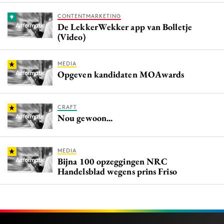
CONTENTMARKETING
De LekkerWekker app van Bolletje
(Video)
MEDIA
Opgeven kandidaten MOAwards
CRAFT
Nou gewoon...
MEDIA
Bijna 100 opzeggingen NRC
Handelsblad wegens prins Friso