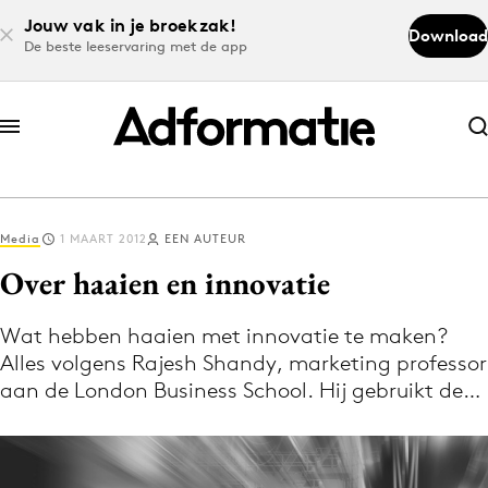
Jouw vak in je broekzak!
Download
De beste leeservaring met de app
Abonneer nu
Abonneer nu
Media
1 MAART 2012
EEN AUTEUR
Log in
Over haaien en innovatie
Wat hebben haaien met innovatie te maken?
Download de app
Alles volgens Rajesh Shandy, marketing professor
Volg het laatste nieuws via de Adformatie
aan de London Business School. Hij gebruikt de…
Nieuws app