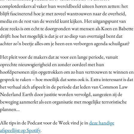
complotdenkers al vaker hun wereldbeeld uiteen horen zetten: het
Media
blijft fascinerend hoe je met zoveel wantrouwen naar de overheid,
Merkstrategie
media en de rest van de wereld kunt kijken. Het uitgangspunt van
PR
deze reeks is om echt te doorgronden wat mensen als Koen en Babette
Programmatic
drijft: hoe het mogelijk is dat je er zo diep van overtuigd bent dat
Purpose Marketing
achter zo’n beetje alles om je heen een verborgen agenda schuilgaat?
Reputatie & crisis
Het pleit voor de makers dat ze voor een lange periode, vanuit
oprechte nieuwsgierigheid en zonder oordeel met hun
hoofdpersonen zijn opgetrokken om zo hun vertrouwen te winnen en
gesprek te raken – hoe moeilijk dat soms ook is. Extra interessant is dat
het verhaal zich afspeelt in de periode dat leden van Common Law
Nederland Earth door justitie worden vervolgd, aangezien zij de
beweging aanmerkt als een organisatie met mogelijke terroristische
plannen…
Alle tips in de Podcast voor de Week vind je in
deze handige
afspeellijst op Spotify
.