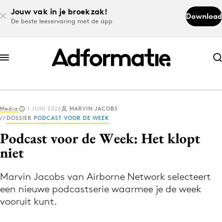
Jouw vak in je broekzak!
Download
De beste leeservaring met de app
Abonneer nu
Abonneer nu
Media
1 JUNI 2026
MARVIN JACOBS
Log in
DOSSIER
PODCAST VOOR DE WEEK
Podcast voor de Week: Het klopt
niet
Download de app
Volg het laatste nieuws via de Adformatie
Marvin Jacobs van Airborne Network selecteert
Nieuws app
een nieuwe podcastserie waarmee je de week
vooruit kunt.