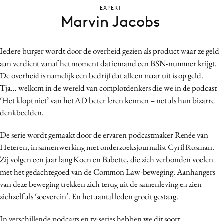
EXPERT
Bureaus
Marvin Jacobs
Campagnes
Carriere
Iedere burger wordt door de overheid gezien als product waar ze geld
Contentmarketing
aan verdient vanaf het moment dat iemand een BSN-nummer krijgt.
Craft
De overheid is namelijk een bedrijf dat alleen maar uit is op geld.
Customer Experience
Tja… welkom in de wereld van complotdenkers die we in de podcast
Data & Insights
‘Het klopt niet’ van het AD beter leren kennen – net als hun bizarre
denkbeelden.
Design
Digital transformation
De serie wordt gemaakt door de ervaren podcastmaker Renée van
Diversiteit
Heteren, in samenwerking met onderzoeksjournalist Cyril Rosman.
Effectiviteit
Zij volgen een jaar lang Koen en Babette, die zich verbonden voelen
met het gedachtegoed van de Common Law-beweging. Aanhangers
Gedragsverandering
van deze beweging trekken zich terug uit de samenleving en zien
Influencer marketing
zichzelf als ‘soeverein’. En het aantal leden groeit gestaag.
Interne communicatie
Martech
In verschillende podcasts en tv-series hebben we dit soort