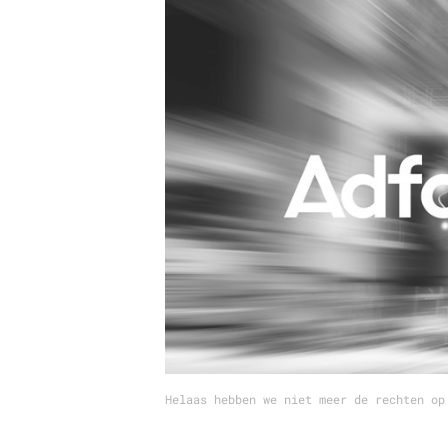
Carriere
Effectiviteit
Contentmarketing
Gedragsverand
Craft
Influencer mar
Customer Experience
Interne commu
Data & Insights
Martech
Helaas hebben we niet meer de rechten op