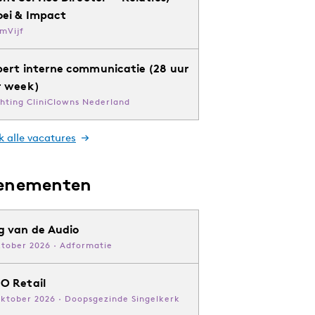
oei & Impact
mVijf
pert interne communicatie (28 uur
r week)
chting CliniClowns Nederland
k alle vacatures
enementen
g van de Audio
ktober 2026 · Adformatie
O Retail
oktober 2026 · Doopsgezinde Singelkerk