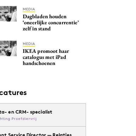
MEDIA
Dagbladen houden
‘oneerlijke concurrentie’
zelf in stand
MEDIA
IKEA promoot haar
catalogus met iPad
handschoenen
catures
ta- en CRM- specialist
chting Proefdiervrij
ent Service Director — Relaties,