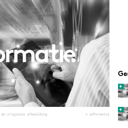
Programmatic
ering
Purpose Marketing
keting
Reputatie & crisis
nicatie
Ge
 de originele afbeelding
© adformatie