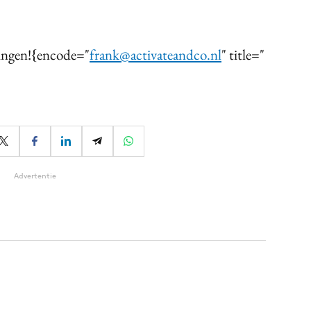
dingen!{encode="
frank@activateandco.nl
" title="
Advertentie