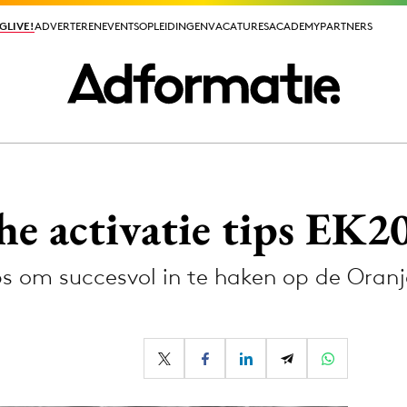
GLIVE!
GLIVE!
ADVERTEREN
ADVERTEREN
EVENTS
EVENTS
OPLEIDINGEN
OPLEIDINGEN
VACATURES
VACATURES
ACADEMY
ACADEMY
PARTNERS
PARTNERS
ieuws app
che activatie tips EK2
ps om succesvol in te haken op de Oranje
Media
ormation
Merkstrategie
PR