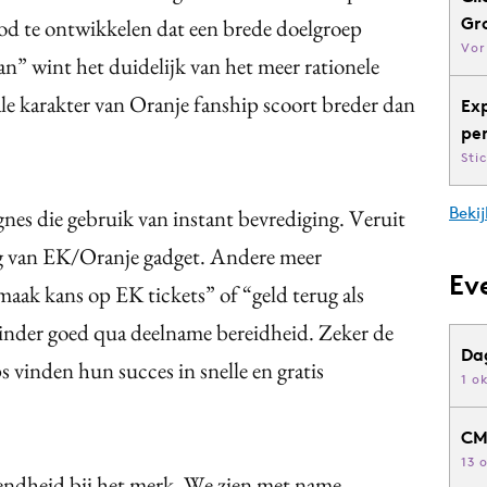
Gr
bod te ontwikkelen dat een brede doelgroep
Vor
n” wint het duidelijk van het meer rationele
e karakter van Oranje fanship scoort breder dan
Ex
pe
Sti
Bekij
es die gebruik van instant bevrediging. Veruit
ling van EK/Oranje gadget. Andere meer
Ev
maak kans op EK tickets” of “geld terug als
nder goed qua deelname bereidheid. Zeker de
Da
 vinden hun succes in snelle en gratis
1 o
CM
13 
sendheid bij het merk. We zien met name