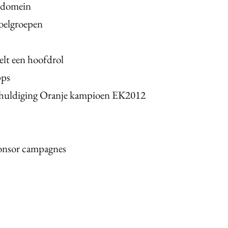
K domein
doelgroepen
eelt een hoofdrol
pps
de huldiging Oranje kampioen EK2012
ponsor campagnes