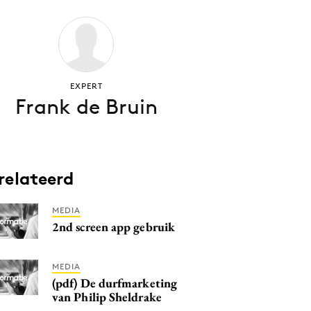
EXPERT
Frank de Bruin
relateerd
MEDIA
2nd screen app gebruik
MEDIA
(pdf) De durfmarketing
van Philip Sheldrake