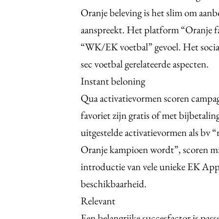
Oranje beleving is het slim om aan
aanspreekt. Het platform “Oranje fa
“WK/EK voetbal” gevoel. Het social
sec voetbal gerelateerde aspecten.
Instant beloning
Qua activatievormen scoren campagn
favoriet zijn gratis of met bijbeta
uitgestelde activatievormen als bv “
Oranje kampioen wordt”, scoren mi
introductie van vele unieke EK Apps
beschikbaarheid.
Relevant
Een belangrijke succesfactor is pas