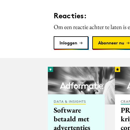
Reacties:
Om een reactie achter te laten is 
Inloggen
Abonneer nu
DATA & INSIGHTS
CRA
Software
PR
betaald met
kri
advertenties
co