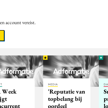
een account vereist.
FT
MEDIA
DA
 Week
'Reputatie van
S
jgt
topbelang bij
p
ncurrent
oordeel
l