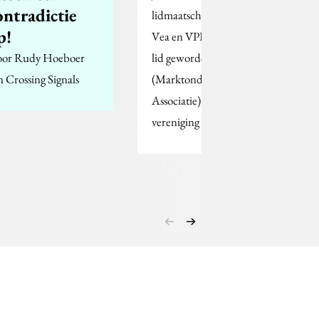
ontradictie
lidmaatschappen van de
p!
Vea en VPRA nu ook
or Rudy Hoeboer
lid geworden van MOA
n Crossing Signals
(Marktonderzoeks
Associatie), de
vereniging voor de…