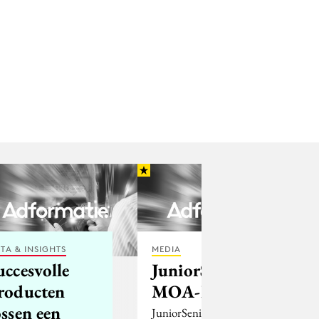
TA & INSIGHTS
MEDIA
uccesvolle
JuniorSenior
roducten
MOA-lid
ossen een
JuniorSenior is na