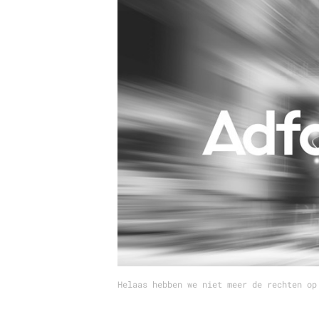
Carriere
Effectiviteit
Contentmarketing
Gedragsverand
Craft
Influencer mar
Customer Experience
Interne commu
Data & Insights
Martech
Helaas hebben we niet meer de rechten op