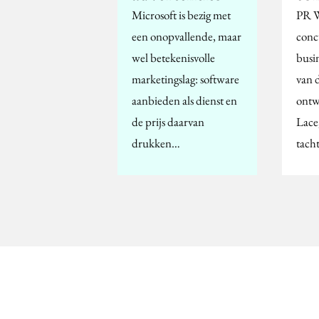
Microsoft is bezig met
PR W
een onopvallende, maar
conc
wel betekenisvolle
busi
marketingslag: software
van 
aanbieden als dienst en
ontw
de prijs daarvan
Lace,
drukken…
tach