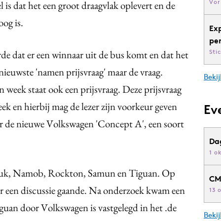
Vor
 is dat het een groot draagvlak oplevert en de
og is.
Ex
pe
rde dat er een winnaar uit de bus komt en dat het
Sti
e nieuwste 'namen prijsvraag' maar de vraag.
Bekij
week staat ook een prijsvraag. Deze prijsvraag
k en hierbij mag de lezer zijn voorkeur geven
Ev
r de nieuwe Volkswagen 'Concept A', een soort
Da
1 o
anuk, Namob, Rockton, Samun en Tiguan. Op
CM
r een discussie gaande. Na onderzoek kwam een
13 
iguan door Volkswagen is vastgelegd in het .de
Beki