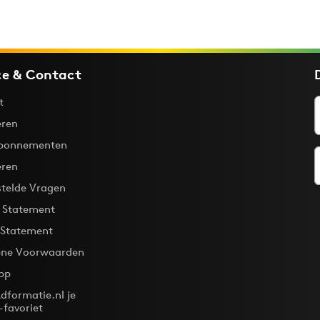
ce & Contact
t
ren
bonnementen
eren
stelde Vragen
y Statement
 Statement
ne Voorwaarden
pp
dformatie.nl je
-favoriet