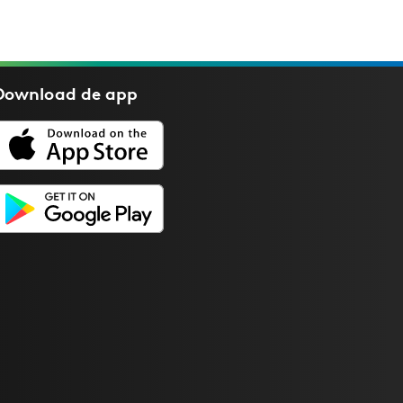
Download de
app