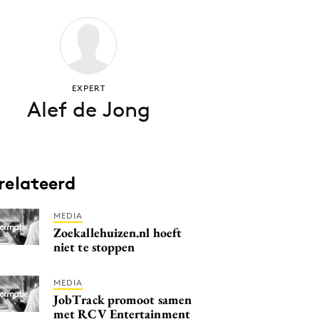
EXPERT
Alef de Jong
relateerd
MEDIA
Zoekallehuizen.nl hoeft
niet te stoppen
MEDIA
JobTrack promoot samen
met RCV Entertainment