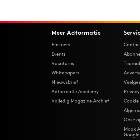
Meer Adformatie
Servi
Partners
Contac
Events
Abonne
Vacatures
Teama
Whitepapers
Advert
Nieuwsbrief
Veelge
Adformatie Academy
Privac
Volledig Magazine Archief
Cookie
Algeme
Onze a
Maak A
Google