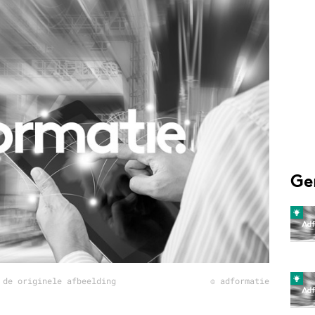
Programmatic
ering
Purpose Marketing
keting
Reputatie & crisis
nicatie
Ge
 de originele afbeelding
© adformatie