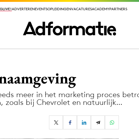
GLIVE!
GLIVE!
ADVERTEREN
ADVERTEREN
EVENTS
EVENTS
OPLEIDINGEN
OPLEIDINGEN
VACATURES
VACATURES
ACADEMY
ACADEMY
PARTNERS
PARTNERS
ieuws app
n naamgeving
ds meer in het marketing proces betr
 zoals bij Chevrolet en natuurlijk…
Media
ormation
Merkstrategie
PR