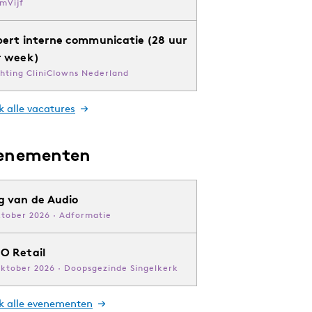
mVijf
pert interne communicatie (28 uur
r week)
chting CliniClowns Nederland
k alle vacatures
enementen
g van de Audio
ktober 2026 · Adformatie
O Retail
oktober 2026 · Doopsgezinde Singelkerk
jk alle evenementen