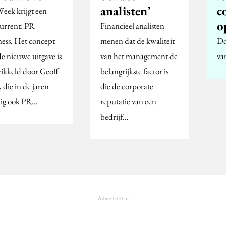
analisten’
c
eek krijgt een
o
urrent: PR
Financieel analisten
ness. Het concept
menen dat de kwaliteit
Do
de nieuwe uitgave is
van het management de
va
ikkeld door Geoff
belangrijkste factor is
 die in de jaren
die de corporate
tig ook PR…
reputatie van een
bedrijf…
Advertentie