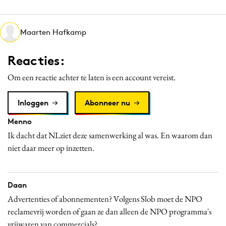
Media
Merkstrategie
Maarten Hafkamp
PR
Programmatic
Reacties:
Purpose Marketing
Om een reactie achter te laten is een account vereist.
Reputatie & crisis
Inloggen
Abonneer nu
Menno
Ik dacht dat NLziet deze samenwerking al was. En waarom dan
niet daar meer op inzetten.
Daan
Advertenties of abonnementen? Volgens Slob moet de NPO
reclamevrij worden of gaan ze dan alleen de NPO programma's
vrijwaren van commercials?