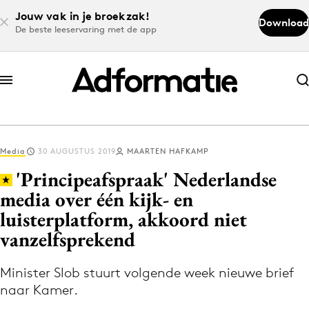
Jouw vak in je broekzak!
Download
De beste leeservaring met de app
Abonneer nu
Abonneer nu
Media
30 AUGUSTUS 2019
MAARTEN HAFKAMP
Log in
'Principeafspraak' Nederlandse
media over één kijk- en
luisterplatform, akkoord niet
Download de app
Volg het laatste nieuws via de Adformatie
vanzelfsprekend
Nieuws app
Minister Slob stuurt volgende week nieuwe brief
naar Kamer.