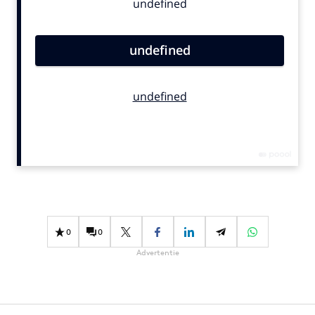
Bureaus
Campagnes
Carriere
Contentmarketing
Craft
Customer Experience
Data & Insights
Design
Digital transformation
Diversiteit
Effectiviteit
0
0
Gedragsverandering
Advertentie
Influencer marketing
Interne communicatie
Martech