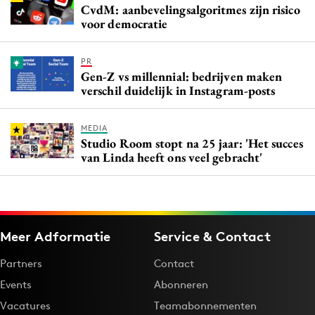
CvdM: aanbevelingsalgoritmes zijn risico
voor democratie
PR
Gen-Z vs millennial: bedrijven maken
verschil duidelijk in Instagram-posts
MEDIA
Studio Room stopt na 25 jaar: 'Het succes
van Linda heeft ons veel gebracht'
Meer Adformatie
Service & Contact
Partners
Contact
Events
Abonneren
Vacatures
Teamabonnementen