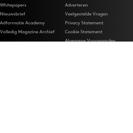
Whitepapers
Adverteren
Nieuwsbrief
Veelgestelde Vragen
Adformatie Academy
Privacy Statement
Volledig Magazine Archief
Cookie Statement
Algemene Voorwaarden
Onze app
Maak Adformatie.nl je
Google-favoriet
Privacyinstellingen
Download de
Adformatie Nieuws App