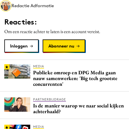
Redactie Adformatie
Media
Merkstrategie
Reacties:
PR
Om een reactie achter te laten is een account vereist.
Programmatic
Purpose Marketing
Inloggen
Abonneer nu
Reputatie & crisis
MEDIA
Publieke omroep en DPG Media gaan
nauw samenwerken: 'Big tech grootste
concurrenten'
PARTNERBIJDRAGE
Is de manier waarop we naar social kijken
achterhaald?
MEDIA