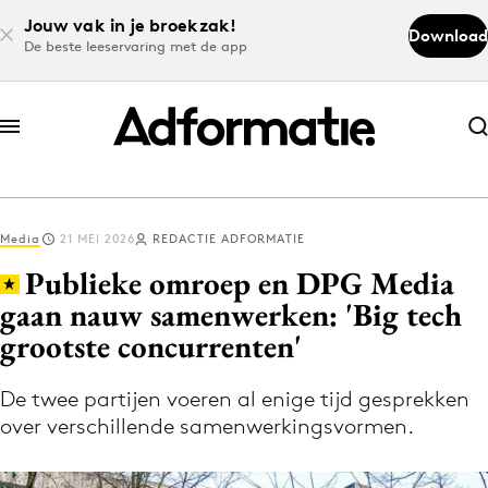
Jouw vak in je broekzak!
Download
De beste leeservaring met de app
Abonneer nu
Abonneer nu
Media
21 MEI 2026
REDACTIE ADFORMATIE
Log in
Publieke omroep en DPG Media
gaan nauw samenwerken: 'Big tech
grootste concurrenten'
Download de app
Volg het laatste nieuws via de Adformatie
De twee partijen voeren al enige tijd gesprekken
Nieuws app
over verschillende samenwerkingsvormen.