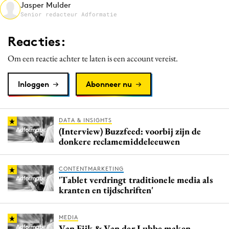
Jasper Mulder
Media
Senior redacteur Adformatie
Merkstrategie
Reacties:
PR
Programmatic
Om een reactie achter te laten is een account vereist.
Purpose Marketing
Inloggen
Abonneer nu
Reputatie & crisis
DATA & INSIGHTS
(Interview) Buzzfeed: voorbij zijn de
donkere reclamemiddeleeuwen
CONTENTMARKETING
'Tablet verdringt traditionele media als
kranten en tijdschriften'
MEDIA
Van Eijk & Van der Lubbe maken