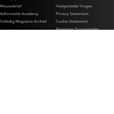
Nieuwsbrief
Veelgestelde Vragen
Adformatie Academy
Privacy Statement
Volledig Magazine Archief
Cookie Statement
Algemene Voorwaarden
Onze app
Maak Adformatie.nl je
Google-favoriet
Privacyinstellingen
Download de
Adformatie Nieuws App