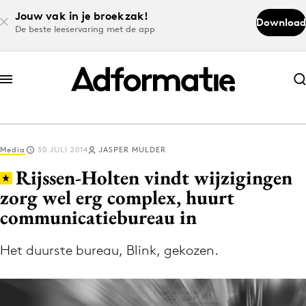
Jouw vak in je broekzak!
Download
De beste leeservaring met de app
Abonneer nu
Abonneer nu
Media
30 JULI 2014
JASPER MULDER
Log in
Rijssen-Holten vindt wijzigingen
zorg wel erg complex, huurt
communicatiebureau in
Download de app
Volg het laatste nieuws via de Adformatie
Het duurste bureau, Blink, gekozen.
Nieuws app