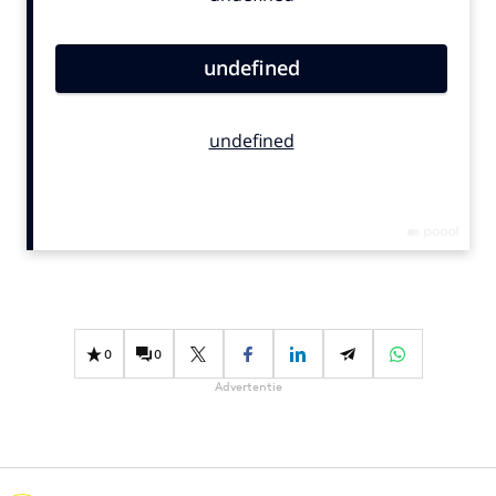
Bureaus
Campagnes
Carriere
Contentmarketing
Craft
Customer Experience
Data & Insights
Design
Digital transformation
Diversiteit
Effectiviteit
0
0
Gedragsverandering
Advertentie
Influencer marketing
Interne communicatie
Martech