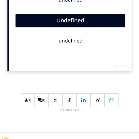
Bureaus
Campagnes
Carriere
Contentmarketing
Craft
Customer Experience
Data & Insights
Design
Digital transformation
Diversiteit
Effectiviteit
0
0
Gedragsverandering
Advertentie
Influencer marketing
Interne communicatie
Martech