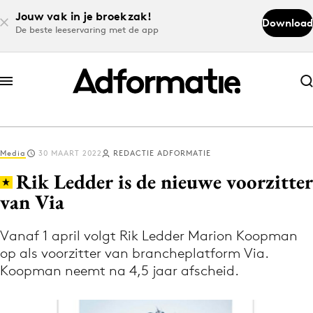
Jouw vak in je broekzak!
Download
De beste leeservaring met de app
Abonneer nu
Abonneer nu
Media
30 MAART 2022
REDACTIE ADFORMATIE
Log in
Rik Ledder is de nieuwe voorzitter
van Via
Download de app
Volg het laatste nieuws via de Adformatie
Vanaf 1 april volgt Rik Ledder Marion Koopman
op als voorzitter van brancheplatform Via.
Nieuws app
Koopman neemt na 4,5 jaar afscheid.