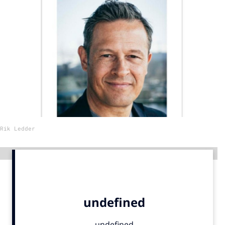
Menu
Home
9 sept: GenAI-training
12 nov: MarketingLive!
Adverteren
Events
Rik Ledder
Opleidingen
Vacatures
Advertentie
Academy
Partners
Topics
Artificial Intelligence