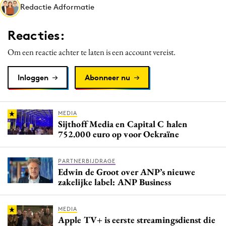
Redactie Adformatie
Media
Merkstrategie
Reacties:
PR
Om een reactie achter te laten is een account vereist.
Programmatic
Purpose Marketing
Inloggen
Abonneer nu
Reputatie & crisis
MEDIA
Sijthoff Media en Capital C halen
752.000 euro op voor Oekraïne
PARTNERBIJDRAGE
Edwin de Groot over ANP’s nieuwe
zakelijke label: ANP Business
MEDIA
Apple TV+ is eerste streamingsdienst die