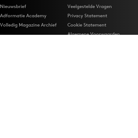
Nieuwsbrief
Veelgestelde Vragen
Adformatie Academy
Privacy Statement
Volledig Magazine Archief
Cookie Statement
Algemene Voorwaarden
Onze app
Maak Adformatie.nl je
Google-favoriet
Privacyinstellingen
Download de
Adformatie Nieuws App