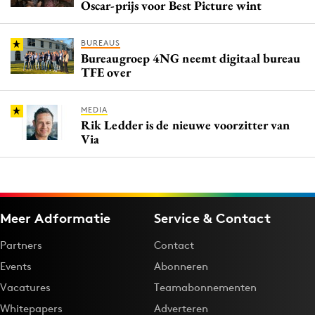
Oscar-prijs voor Best Picture wint
BUREAUS
Bureaugroep 4NG neemt digitaal bureau
TFE over
MEDIA
Rik Ledder is de nieuwe voorzitter van
Via
Meer Adformatie
Service & Contact
Partners
Contact
Events
Abonneren
Vacatures
Teamabonnementen
Whitepapers
Adverteren