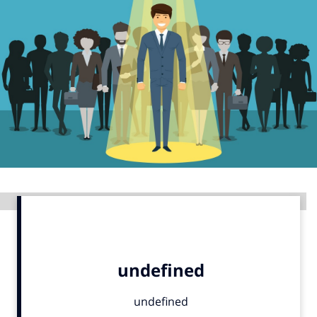
Menu
Home
9 sept: GenAI-training
12 nov: MarketingLive!
Adverteren
Events
Opleidingen
Advertentie
Vacatures
Academy
Partners
Topics
Artificial Intelligence