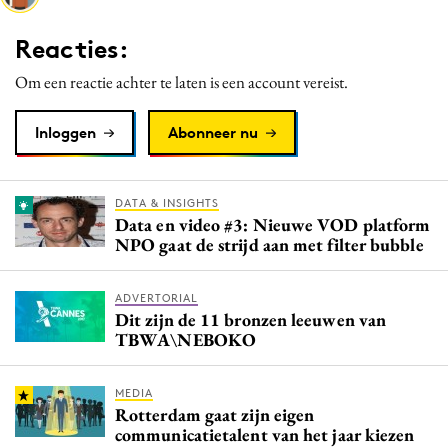
Media
Reacties:
Merkstrategie
Om een reactie achter te laten is een account vereist.
PR
Programmatic
Inloggen
Abonneer nu
Purpose Marketing
Reputatie & crisis
DATA & INSIGHTS
Data en video #3: Nieuwe VOD platform
NPO gaat de strijd aan met filter bubble
ADVERTORIAL
Dit zijn de 11 bronzen leeuwen van
TBWA\NEBOKO
MEDIA
Rotterdam gaat zijn eigen
communicatietalent van het jaar kiezen