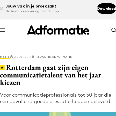
Jouw vak in je broekzak!
Download
De beste leeservaring met de app
Abonneer nu
Abonneer nu
Media
2 JULI 2017
REDACTIE ADFORMATIE
Log in
Rotterdam gaat zijn eigen
communicatietalent van het jaar
kiezen
Download de app
Volg het laatste nieuws via de Adformatie
Voor communicatieprofessionals tot 30 jaar die
Nieuws app
een opvallend goede prestatie hebben geleverd.