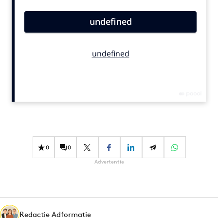
Bureaus
Campagnes
Carriere
Contentmarketing
Craft
Customer Experience
Data & Insights
Design
Digital transformation
Diversiteit
0
0
Effectiviteit
Advertentie
Gedragsverandering
Influencer marketing
Interne communicatie
Martech
Redactie Adformatie