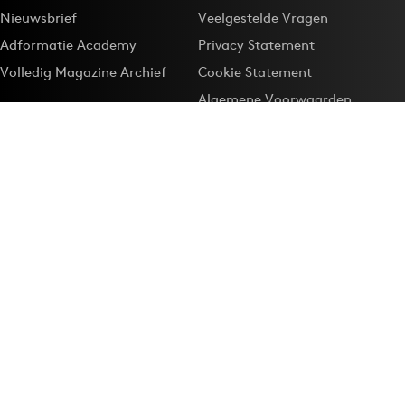
Nieuwsbrief
Veelgestelde Vragen
Adformatie Academy
Privacy Statement
Volledig Magazine Archief
Cookie Statement
Algemene Voorwaarden
Onze app
Maak Adformatie.nl je
Google-favoriet
Privacyinstellingen
Download de
Adformatie Nieuws App