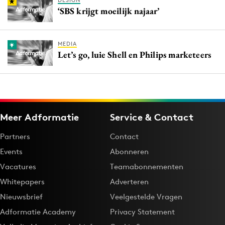
DESIGN
‘SBS krijgt moeilijk najaar’
MEDIA
Let’s go, luie Shell en Philips marketeers
Meer Adformatie
Service & Contact
Partners
Contact
Events
Abonneren
Vacatures
Teamabonnementen
Whitepapers
Adverteren
Nieuwsbrief
Veelgestelde Vragen
Adformatie Academy
Privacy Statement