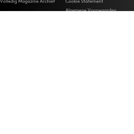
Volledig Magazine Archief
Cookie Statement
Algemene Voorwaarden
Onze app
Maak Adformatie.nl je
Google-favoriet
Privacyinstellingen
Download de
Adformatie Nieuws App