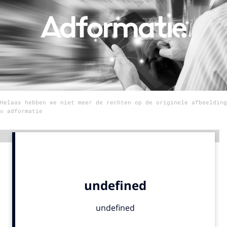
Menu
Home
9 sept: GenAI-training
12 nov: MarketingLive!
Helaas hebben we niet meer de rechten op de originele afbeelding
Adverteren
© adformatie
Events
Opleidingen
Advertentie
Vacatures
Academy
Partners
Topics
Artificial Intelligence