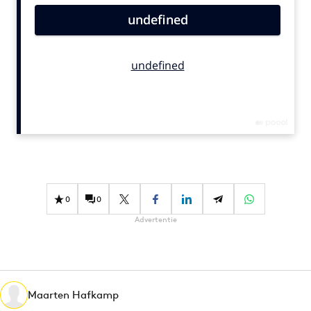
Bureaus
Campagnes
Carriere
Contentmarketing
Craft
Customer Experience
Data & Insights
Design
Digital transformation
0
0
Diversiteit
Advertentie
Effectiviteit
Gedragsverandering
Influencer marketing
Interne communicatie
Maarten Hafkamp
Martech