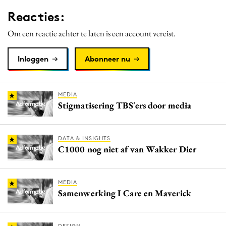
Media
Reacties:
Merkstrategie
Om een reactie achter te laten is een account vereist.
PR
Programmatic
Inloggen
Abonneer nu
Purpose Marketing
Reputatie & crisis
MEDIA
Stigmatisering TBS'ers door media
DATA & INSIGHTS
C1000 nog niet af van Wakker Dier
MEDIA
Samenwerking I Care en Maverick