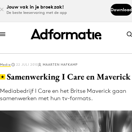
Jouw vak in je broekzak!
Download
De beste leeservaring met de app
Abonneer nu
Abonneer nu
Media
22 JULI 2010
MAARTEN HAFKAMP
Log in
Samenwerking I Care en Maverick
Mediabedrijf I Care en het Britse Maverick gaan
Download de app
samenwerken met hun tv-formats.
Volg het laatste nieuws via de Adformatie
Nieuws app