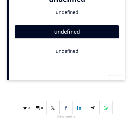
Bureaus
Campagnes
Carriere
Contentmarketing
Craft
Customer Experience
Data & Insights
Design
Digital transformation
Diversiteit
Effectiviteit
Gedragsverandering
0
0
Influencer marketing
Advertentie
Interne communicatie
Martech