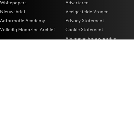
Whitepapers
Adverteren
Nieuwsbrief
Veelgestelde Vragen
Adformatie Academy
Privacy Statement
Volledig Magazine Archief
Cookie Statement
Algemene Voorwaarden
Onze app
Maak Adformatie.nl je
Google-favoriet
Privacyinstellingen
Download de
Adformatie Nieuws App