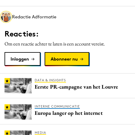
Media
Merkstrategie
Redactie Adformatie
PR
Reacties:
Programmatic
Purpose Marketing
Om een reactie achter te laten is een account vereist.
Reputatie & crisis
Inloggen
Abonneer nu
DATA & INSIGHTS
Eerste PR-campagne van het Louvre
INTERNE COMMUNICATIE
Europa langer op het internet
MEDIA