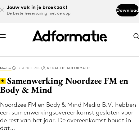
Jouw vak in je broekzak!
Download
De beste leeservaring met de app
Abonneer nu
Abonneer nu
Media
17 APRIL 2001
REDACTIE ADFORMATIE
Log in
Samenwerking Noordzee FM en
Body & Mind
Download de app
Volg het laatste nieuws via de Adformatie
Noordzee FM en Body & Mind Media B.V. hebben
een samenwerkingsovereenkomst gesloten voor
Nieuws app
de rest van het jaar. De overeenkomst houdt in
dat…