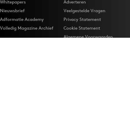
Whitepapers
Adverteren
Nieuwsbrief
Veelgestelde Vragen
Adformatie Academy
Privacy Statement
Volledig Magazine Archief
Cookie Statement
Algemene Voorwaarden
Onze app
Maak Adformatie.nl je
Google-favoriet
Privacyinstellingen
Download de
Adformatie Nieuws App