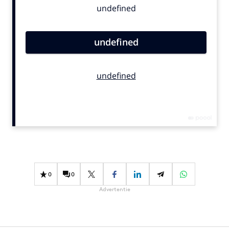
Bureaus
Campagnes
Carriere
Contentmarketing
Craft
Customer Experience
Data & Insights
Design
Digital transformation
Diversiteit
Effectiviteit
0
0
Gedragsverandering
Advertentie
Influencer marketing
Interne communicatie
Martech