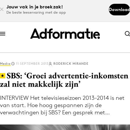
Jouw vak in je broekzak!
Download
De beste leeservaring met de app
Abonneer nu
Abonneer nu
Media
11 SEPTEMBER 2013
RODERICK MIRANDE
Log in
SBS: ‘Groei advertentie-inkomsten
zal niet makkelijk zijn’
Download de app
Volg het laatste nieuws via de Adformatie
INTERVIEW Het televisieseizoen 2013-2014 is net
van start. Hoe hoog gespannen zijn de
Nieuws app
verwachtingen bij SBS? Een gesprek met…