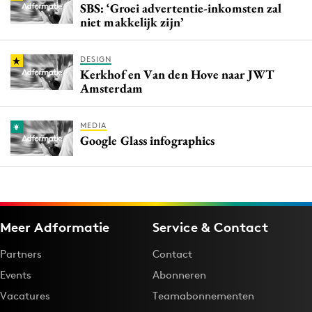
SBS: ‘Groei advertentie-inkomsten zal
niet makkelijk zijn’
DESIGN
Kerkhof en Van den Hove naar JWT
Amsterdam
MEDIA
Google Glass infographics
Meer Adformatie
Service & Contact
Partners
Contact
Events
Abonneren
Vacatures
Teamabonnementen