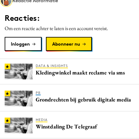
Redactie Adformatie
Media
Merkstrategie
Reacties:
PR
Om een reactie achter te laten is een account vereist.
Programmatic
Purpose Marketing
Inloggen
Abonneer nu
Reputatie & crisis
DATA & INSIGHTS
Kledingwinkel maakt reclame via sms
PR
Grondrechten bij gebruik digitale media
MEDIA
Winstdaling De Telegraaf