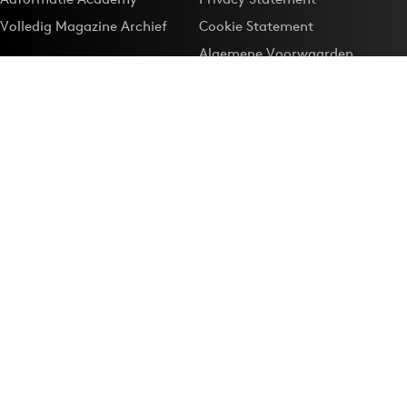
Volledig Magazine Archief
Cookie Statement
Algemene Voorwaarden
Onze app
Maak Adformatie.nl je
Google-favoriet
Privacyinstellingen
Download de
Adformatie Nieuws App