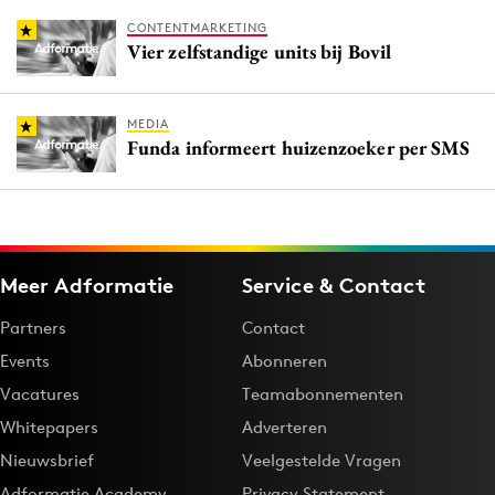
CONTENTMARKETING
Vier zelfstandige units bij Bovil
MEDIA
Funda informeert huizenzoeker per SMS
Meer Adformatie
Service & Contact
Partners
Contact
Events
Abonneren
Vacatures
Teamabonnementen
Whitepapers
Adverteren
Nieuwsbrief
Veelgestelde Vragen
Adformatie Academy
Privacy Statement