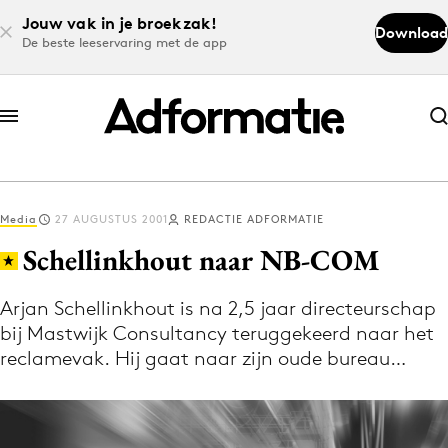
Jouw vak in je broekzak!
Download
De beste leeservaring met de app
Abonneer nu
Abonneer nu
Media
27 AUGUSTUS 2001
REDACTIE ADFORMATIE
Log in
Schellinkhout naar NB-COM
Arjan Schellinkhout is na 2,5 jaar directeurschap
Download de app
bij Mastwijk Consultancy teruggekeerd naar het
Volg het laatste nieuws via de Adformatie
reclamevak. Hij gaat naar zijn oude bureau…
Nieuws app