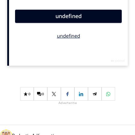
Bureaus
Campagnes
Carriere
Contentmarketing
Craft
Customer Experience
Data & Insights
Design
Digital transformation
Diversiteit
0
0
Effectiviteit
Advertentie
Gedragsverandering
Influencer marketing
Interne communicatie
Martech