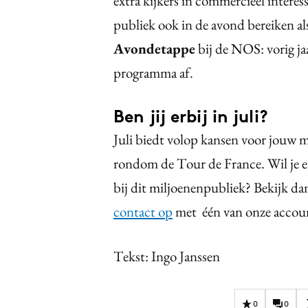
extra kijkers in commercieel interes
publiek ook in de avond bereiken al
Avondetappe
bij de NOS: vorig ja
programma af.
Ben jij erbij in juli?
Juli biedt volop kansen voor jouw me
rondom de Tour de France. Wil je e
bij dit miljoenenpubliek? Bekijk da
contact op
met één van onze accou
Tekst: Ingo Janssen
0
0