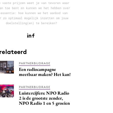
e vaste prijzen weet je van tevoren waar
an toe bent en kunnen we het hebben over
 essentie: hoe kunnen we het aanbod van
r zo optimaal mogelijk inzetten om jouw
doelstelling(en) te bereiken?
relateerd
PARTNERBIJDRAGE
Een radiocampagne
meetbaar maken? Het kan!
PARTNERBIJDRAGE
Luistercijfers: NPO Radio
2 is de grootste zender,
NPO Radio 1 en 5 groeien