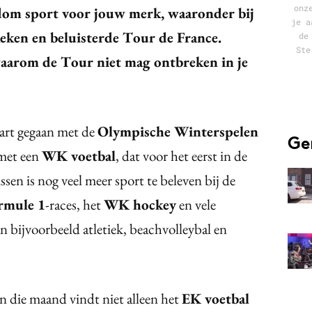
onz
ndom sport voor jouw merk, waaronder bij
je a
eken en beluisterde Tour de France.
de
Ste
aarom de Tour niet mag ontbreken in je
tart gegaan met de
Olympische Winterspelen
Ge
 met een
WK voetbal
, dat voor het eerst in de
en is nog veel meer sport te beleven bij de
rmule 1
-races, het
WK hockey
en vele
n bijvoorbeeld atletiek, beachvolleybal en
In die maand vindt niet alleen het
EK voetbal