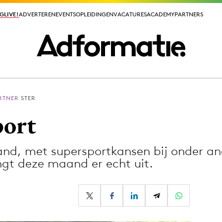
GLIVE!
GLIVE!
ADVERTEREN
ADVERTEREN
EVENTS
EVENTS
OPLEIDINGEN
OPLEIDINGEN
VACATURES
VACATURES
ACADEMY
ACADEMY
PARTNERS
PARTNERS
ARTNER
STER
ieuws app
port
and, met supersportkansen bij onder an
ingt deze maand er echt uit.
Media
ormation
Merkstrategie
PR