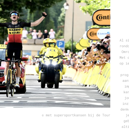
Programmatic
ering
Purpose Marketing
keting
Reputatie & crisis
nicatie
Al s
rond
Omr
Met 
op i
prog
aan
im
ke
jo
inz
denk
© met supersportkansen bij de Tour
j
ge
alt