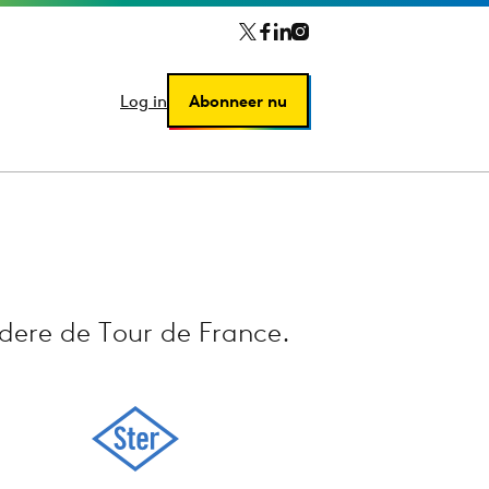
Log in
Log in
Abonneer nu
Abonneer nu
dere de Tour de France.