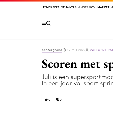
HOME
HOME
9 SEPT: GENAI-TRAINING
9 SEPT: GENAI-TRAINING
12 NOV: MARKETIN
12 NOV: MARKETIN
Achtergrond
19 MEI 2022
VAN ONZE P
Volg het laatste nieuws via de Adformatie N
Scoren met s
Juli is een supersportma
Topics
In een jaar vol sport spr
Artificial Intelligence
Design
Bureaus
Digital transf
0
0
Campagnes
Diversiteit