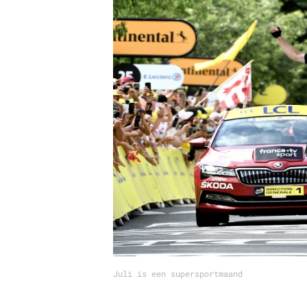
Carriere
Effectiviteit
Contentmarketing
Gedragsverand
Craft
Influencer mar
Customer Experience
Interne commu
Data & Insights
Martech
Juli is een supersportmaand