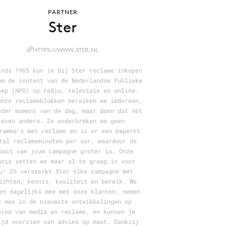
PARTNER
Ster
HTTPS://WWW.STER.NL
inds 1965 kun je bij Ster reclame inkopen
om de content van de Nederlandse Publieke
oep (NPO) op radio, televisie en online.
onze reclameblokken bereiken we iedereen,
eder moment van de dag, maar doen dat nét
even anders. Zo onderbreken we geen
ramma’s met reclame en is er een beperkt
tal reclameminuten per uur, waardoor de
pact van jouw campagne groter is. Onze
nnis zetten we maar al te graag in voor
u! Zo versterkt Ster elke campagne met
ichten, kennis, kwaliteit en bereik. We
en dagelijks mee met onze klanten, nemen
e mee in de nieuwste ontwikkelingen op
bied van media en reclame, en kunnen je
ijd voorzien van advies op maat. Dankzij