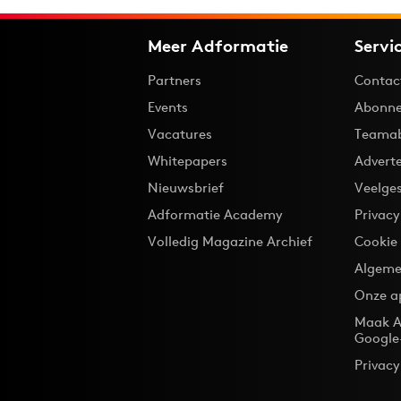
Meer Adformatie
Servi
Partners
Contac
Events
Abonne
Vacatures
Teama
Whitepapers
Advert
Nieuwsbrief
Veelge
Adformatie Academy
Privac
Volledig Magazine Archief
Cookie
Algeme
Onze a
Maak A
Google
Privacy