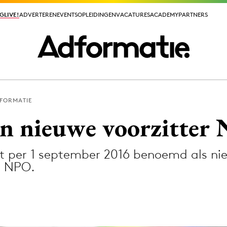
GLIVE!
GLIVE!
ADVERTEREN
ADVERTEREN
EVENTS
EVENTS
OPLEIDINGEN
OPLEIDINGEN
VACATURES
VACATURES
ACADEMY
ACADEMY
PARTNERS
PARTNERS
DFORMATIE
ieuws app
n nieuwe voorzitter
t per 1 september 2016 benoemd als nie
e NPO.
Media
ormation
Merkstrategie
PR