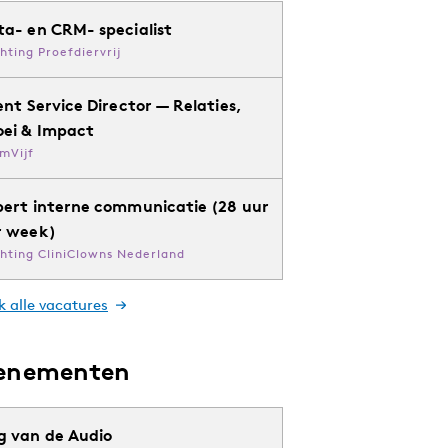
ta- en CRM- specialist
chting Proefdiervrij
ent Service Director — Relaties,
oei & Impact
mVijf
pert interne communicatie (28 uur
r week)
chting CliniClowns Nederland
k alle vacatures
enementen
g van de Audio