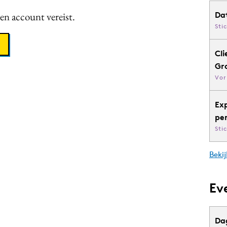
een account vereist.
Da
Sti
Cli
Gr
Vor
Ex
pe
Sti
Bekij
Ev
Da