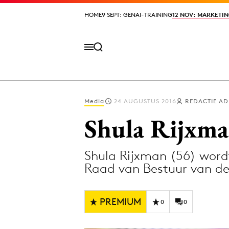
HOME
HOME
9 SEPT: GENAI-TRAINING
9 SEPT: GENAI-TRAINING
12 NOV: MARKETIN
12 NOV: MARKETIN
Media
24 AUGUSTUS 2016
REDACTIE A
Volg het laatste nieuws via de Adformatie N
Shula Rijxma
Shula Rijxman (56) word
Topics
Raad van Bestuur van d
Artificial Intelligence
Design
Bureaus
Digital transf
PREMIUM
0
0
Campagnes
Diversiteit