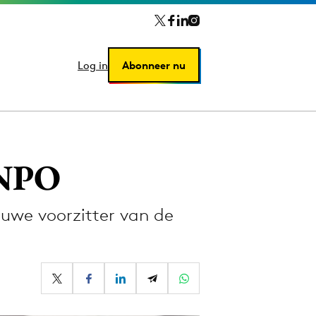
Log in
Log in
Abonneer nu
Abonneer nu
 NPO
uwe voorzitter van de