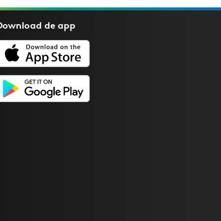
Download de
app