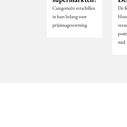
Categorieën verschillen
De K
in hun belang voor
Hoof
prijsimagovorming.
vera
posi
stad