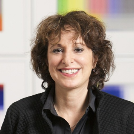
Programmatic
ering
Purpose Marketing
keting
Reputatie & crisis
nicatie