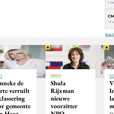
1 o
CM
13 
Beki
FT
MEDIA
GE
nneke de
Shula
V
te verruilt
Rijxman
I
classering
nieuwe
l
or gemeente
voorzitter
m
n Haag
NPO
Ho