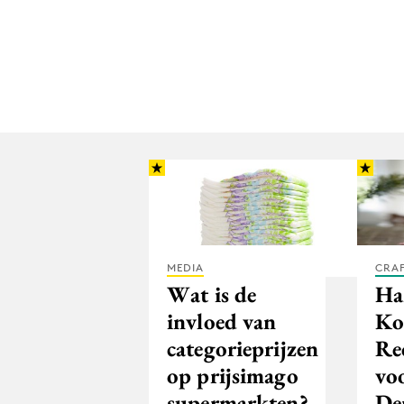
MEDIA
CRA
Wat is de
Ha
invloed van
Kor
categorieprijzen
Re
op prijsimago
vo
supermarkten?
De