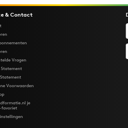
ce & Contact
t
ren
bonnementen
eren
stelde Vragen
y Statement
 Statement
ne Voorwaarden
pp
dformatie.nl je
-favoriet
instellingen