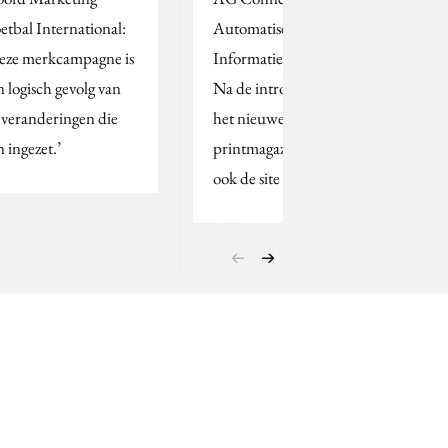
etbal International:
AutomatiseringGids,
eze merkcampagne is
Informatie en IT-Infra.
n logisch gevolg van
Na de introductie van
 veranderingen die
het nieuwe
n ingezet.’
printmagazine, is nu
ook de site live.