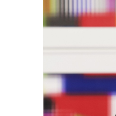
Carriere
Effectiviteit
Contentmarketing
Gedragsverand
Craft
Influencer mar
Customer Experience
Interne commu
Data & Insights
Martech