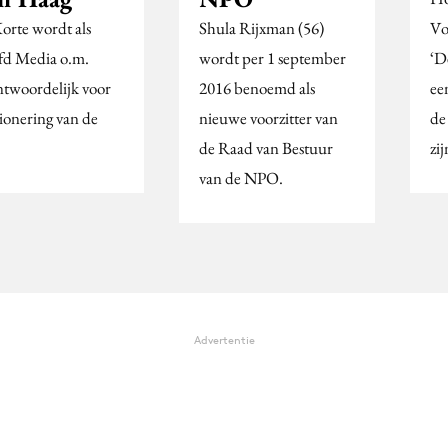
orte wordt als
Shula Rijxman (56)
Vo
d Media o.m.
wordt per 1 september
‘D
ntwoordelijk voor
2016 benoemd als
ee
tionering van de
nieuwe voorzitter van
de
de Raad van Bestuur
zij
van de NPO.
Advertentie