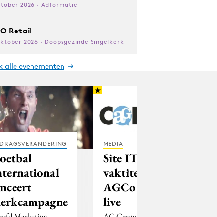
ktober 2026 · Adformatie
O Retail
oktober 2026 · Doopsgezinde Singelkerk
jk alle evenementen
DRAGSVERANDERING
MEDIA
oetbal
Site IT-
nternational
vaktitel
anceert
AGConnect
erkcampagne
live
ofd Marketing
AG Connect bundelt