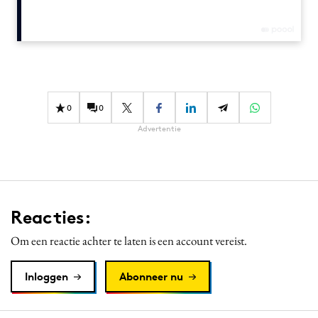
Media
Merkstrategie
PR
Programmatic
Purpose Marketing
0
0
Reputatie & crisis
Advertentie
Reacties:
Om een reactie achter te laten is een account vereist.
Inloggen
Abonneer nu