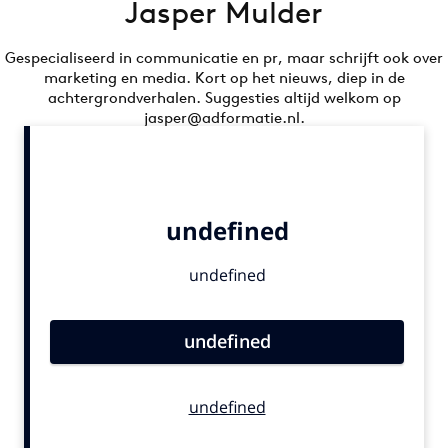
Jasper Mulder
Bureaus
Campagnes
Gespecialiseerd in communicatie en pr, maar schrijft ook over
marketing en media. Kort op het nieuws, diep in de
Carriere
achtergrondverhalen. Suggesties altijd welkom op
Contentmarketing
jasper@adformatie.nl.
Craft
Customer Experience
Data & Insights
Design
Digital transformation
Diversiteit
Effectiviteit
Gedragsverandering
Influencer marketing
Interne communicatie
Martech