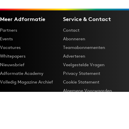
Meer Adformatie
Service & Contact
Partners
Contact
Events
Abonneren
Vacatures
Teamabonnementen
Whitepapers
Adverteren
Nieuwsbrief
Veelgestelde Vragen
Adformatie Academy
Privacy Statement
Volledig Magazine Archief
Cookie Statement
Algemene Voorwaarden
Onze app
Maak Adformatie.nl je
Google-favoriet
Privacyinstellingen