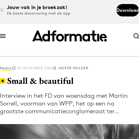
Jouw vak in je broekzak!
Download
De beste leeservaring met de app
Abonneer nu
Abonneer nu
Media
29 NOVEMBER 2006
JASPER MULDER
Log in
Small & beautiful
Interview in het FD van woensdag met Martin
Download de app
Sorrell, voorman van WPP, het op een na
Volg het laatste nieuws via de Adformatie
grootste communicatieconglomeraat ter…
Nieuws app