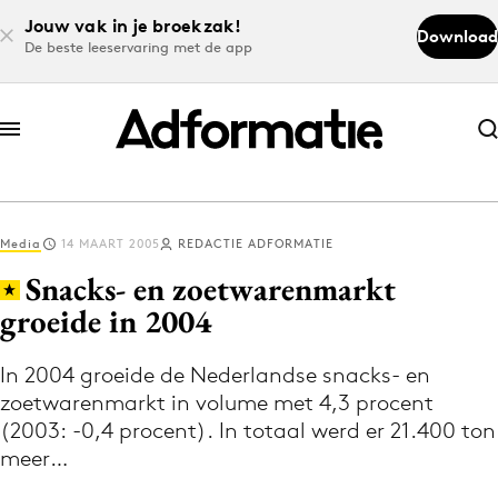
Jouw vak in je broekzak!
Download
De beste leeservaring met de app
Abonneer nu
Abonneer nu
Media
14 MAART 2005
REDACTIE ADFORMATIE
Log in
Snacks- en zoetwarenmarkt
groeide in 2004
Download de app
Volg het laatste nieuws via de Adformatie
In 2004 groeide de Nederlandse snacks- en
zoetwarenmarkt in volume met 4,3 procent
Nieuws app
(2003: -0,4 procent). In totaal werd er 21.400 ton
meer…