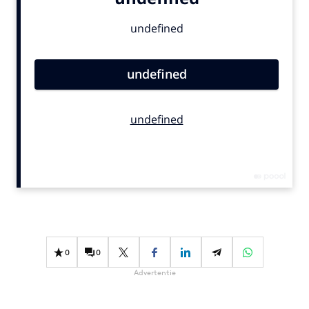
Bureaus
Campagnes
Carriere
Contentmarketing
Craft
Customer Experience
Data & Insights
Design
Digital transformation
Diversiteit
Effectiviteit
Gedragsverandering
0
0
Influencer marketing
Advertentie
Interne communicatie
Martech