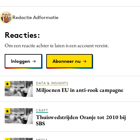
Media
Merkstrategie
Redactie Adformatie
PR
Reacties:
Programmatic
Purpose Marketing
Om een reactie achter te laten is een account vereist.
Reputatie & crisis
Inloggen
Abonneer nu
DATA & INSIGHTS
Miljoenen EU in anti-rook campagne
CRAFT
Thuiswedstrijden Oranje tot 2010 bij
SBS