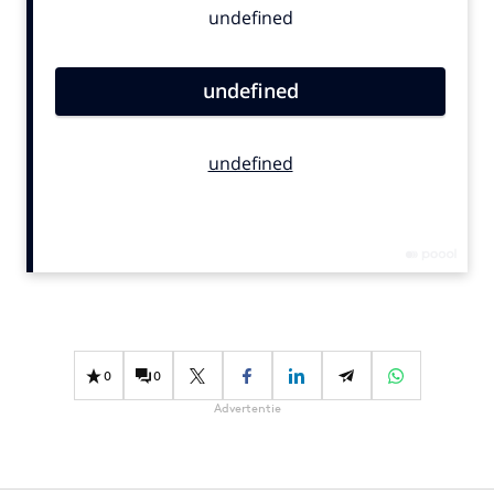
Bureaus
Campagnes
Carriere
Contentmarketing
Craft
Customer Experience
Data & Insights
Design
Digital transformation
Diversiteit
Effectiviteit
0
0
Gedragsverandering
Advertentie
Influencer marketing
Interne communicatie
Martech