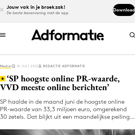
Jouw vak in je broekzak!
Download
De beste leeservaring met de app
Abonneer nu
Abonneer nu
Media
10 JULI 2012
REDACTIE ADFORMATIE
Log in
‘SP hoogste online PR-waarde,
VVD meeste online berichten’
Download de app
Volg het laatste nieuws via de Adformatie
SP haalde in de maand juni de hoogste online
PR-waarde van 33,3 miljoen euro, omgerekend
Nieuws app
30 zetels. Dat blijkt uit een maandelijkse peiling…