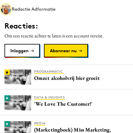
Media
Redactie Adformatie
Merkstrategie
Reacties:
PR
Programmatic
Om een reactie achter te laten is een account vereist.
Purpose Marketing
Inloggen
Abonneer nu
Reputatie & crisis
PROGRAMMATIC
Omzet alcoholvrij bier groeit
DATA & INSIGHTS
'We Love The Customer!'
MEDIA
(Marketingboek) Miss Marketing,