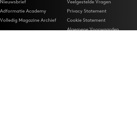
Nieuwsbrief
Veelgestelde Vragen
Adformatie Academy
Privacy Statement
Volledig Magazine Archief
Cookie Statement
Algemene Voorwaarden
Onze app
Maak Adformatie.nl je
Google-favoriet
Privacyinstellingen
Download de
Adformatie Nieuws App