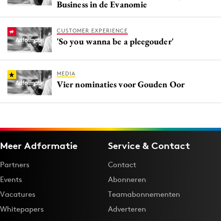
Business in de Evanomie
CUSTOMER EXPERIENCE
'So you wanna be a pleegouder'
MEDIA
Vier nominaties voor Gouden Oor
Meer Adformatie
Service & Contact
Partners
Contact
Events
Abonneren
Vacatures
Teamabonnementen
Whitepapers
Adverteren