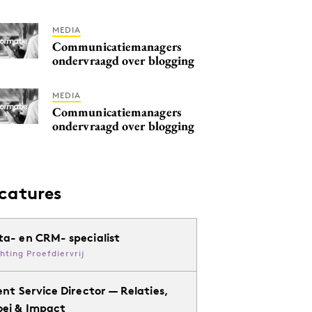
MEDIA
Communicatiemanagers
ondervraagd over blogging
MEDIA
Communicatiemanagers
ondervraagd over blogging
catures
ta- en CRM- specialist
chting Proefdiervrij
ent Service Director — Relaties,
oei & Impact