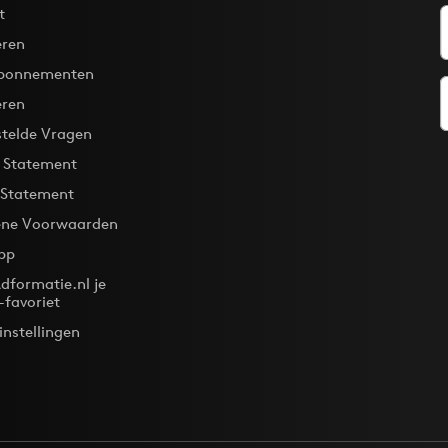
t
ren
bonnementen
eren
stelde Vragen
y Statement
 Statement
ne Voorwaarden
pp
dformatie.nl je
-favoriet
instellingen