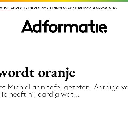
GLIVE!
GLIVE!
ADVERTEREN
ADVERTEREN
EVENTS
EVENTS
OPLEIDINGEN
OPLEIDINGEN
VACATURES
VACATURES
ACADEMY
ACADEMY
PARTNERS
PARTNERS
ieuws app
wordt oranje
t Michiel aan tafel gezeten. Aardige ve
ic heeft hij aardig wat…
Media
ormation
Merkstrategie
PR