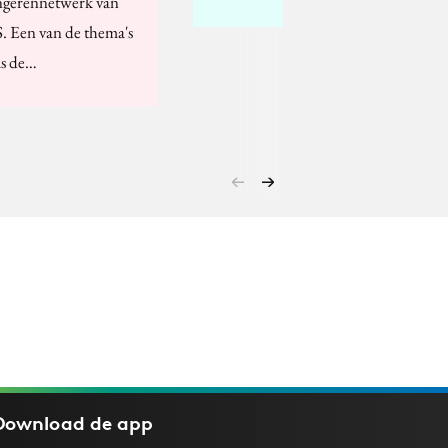
ngerennetwerk van
. Een van de thema's
s de…
Download de
app