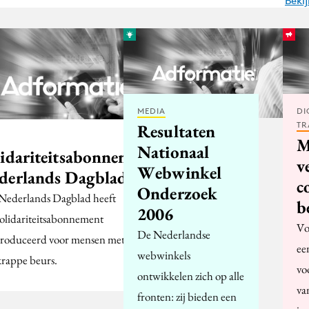
Beki
MEDIA
DI
TR
Resultaten
M
Nationaal
lidariteitsabonnement
v
Webwinkel
derlands Dagblad
c
Onderzoek
Nederlands Dagblad heeft
b
2006
solidariteitsabonnement
Vo
De Nederlandse
troduceerd voor mensen met
ee
webwinkels
krappe beurs.
vo
ontwikkelen zich op alle
va
fronten: zij bieden een