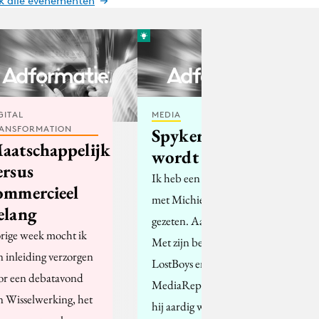
jk alle evenementen
GITAL
MEDIA
ANSFORMATION
Spyker-MF1
aatschappelijk
wordt oranje
ersus
Ik heb een aantal keer
ommercieel
met Michiel aan tafel
elang
gezeten. Aardige vent.
rige week mocht ik
Met zijn bedrijven
n inleiding verzorgen
LostBoys en
or een debatavond
MediaRepublic heeft
n Wisselwerking, het
hij aardig wat…