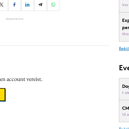
Vor
Advertentie
Ex
pe
Sti
Bekij
Ev
een account vereist.
Da
1 o
CM
13 