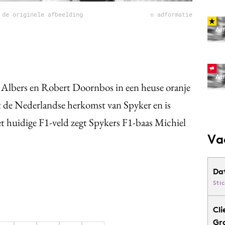
 de originele afbeelding
© adformatie
an Albers en Robert Doornbos in een heuse oranje
rt de Nederlandse herkomst van Spyker en is
et huidige F1-veld zegt Spykers F1-baas Michiel
Va
Da
Sti
Cli
Gr