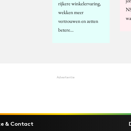
jo
rijkere winkelervaring,
NS
wekken meer
wa
vertrouwen en zetten
betere…
Advertentie
ce & Contact