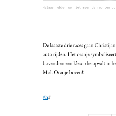
Helaas hebben we niet meer de rechten op
De laatste drie races gaan Christij
auto rijden. Het oranje symbolisee
bovendien een kleur die opvalt in h
Mol. Oranje boven!!
#h
#