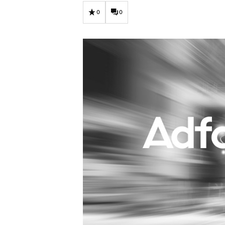
Carriere
Effectiviteit
0
0
Contentmarketing
Gedragsverand
Craft
Influencer mar
Customer Experience
Interne commu
Data & Insights
Martech