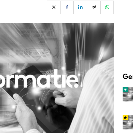
Programmatic
ering
Purpose Marketing
keting
Reputatie & crisis
nicatie
Ge