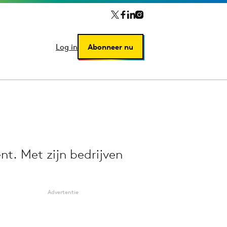
Log in
Log in
Abonneer nu
Abonneer nu
nt. Met zijn bedrijven
Advertentie