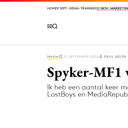
HOME
HOME
9 SEPT: GENAI-TRAINING
9 SEPT: GENAI-TRAINING
12 NOV: MARKETIN
12 NOV: MARKETIN
Media
21 SEPTEMBER 2006
PAUL AELEN
Volg het laatste nieuws via de Adformatie N
Spyker-MF1 
Ik heb een aantal keer me
Topics
LostBoys en MediaRepubl
Artificial Intelligence
Design
Bureaus
Digital transf
Campagnes
Diversiteit