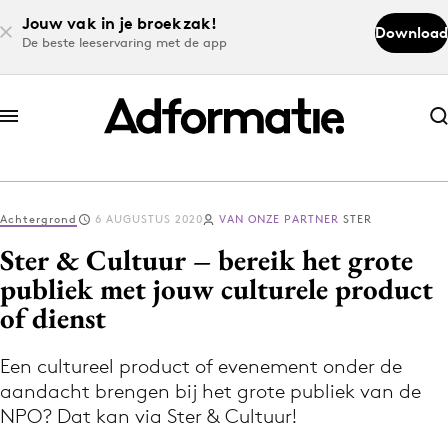
Jouw vak in je broekzak!
Download
De beste leeservaring met de app
Abonneer nu
Abonneer nu
Achtergrond
6 AUGUSTUS 2020
VAN ONZE PARTNER
STER
Log in
Ster & Cultuur – bereik het grote
publiek met jouw culturele product
of dienst
Download de app
Volg het laatste nieuws via de Adformatie
Een cultureel product of evenement onder de
Nieuws app
aandacht brengen bij het grote publiek van de
NPO? Dat kan via Ster & Cultuur!