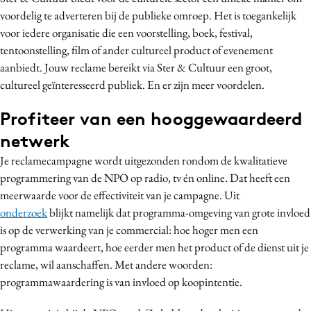
voordelig te adverteren bij de publieke omroep. Het is toegankelijk
Media
voor iedere organisatie die een voorstelling, boek, festival,
Merkstrategie
tentoonstelling, film of ander cultureel product of evenement
PR
aanbiedt. Jouw reclame bereikt via Ster & Cultuur een groot,
Programmatic
cultureel geïnteresseerd publiek. En er zijn meer voordelen.
Purpose Marketing
Profiteer van een hooggewaardeerd
Reputatie & crisis
netwerk
Je reclamecampagne wordt uitgezonden rondom de kwalitatieve
programmering van de NPO op radio, tv én online. Dat heeft een
meerwaarde voor de effectiviteit van je campagne. Uit
onderzoek
blijkt namelijk dat programma-omgeving van grote invloed
is op de verwerking van je commercial: hoe hoger men een
programma waardeert, hoe eerder men het product of de dienst uit je
reclame, wil aanschaffen. Met andere woorden:
programmawaardering is van invloed op koopintentie.