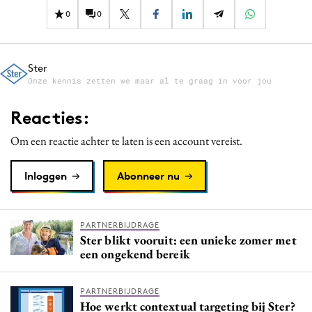
0
0
Ster
Onze kennis zetten we maar al te graag in voor jou
Reacties:
Om een reactie achter te laten is een account vereist.
Inloggen
Abonneer nu
PARTNERBIJDRAGE
Ster blikt vooruit: een unieke zomer met
een ongekend bereik
PARTNERBIJDRAGE
Hoe werkt contextual targeting bij Ster?