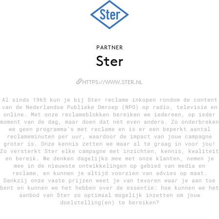
Menu
PARTNER
Ster
Home
9 sept: GenAI-training
HTTPS://WWW.STER.NL
12 nov: MarketingLive!
Al sinds 1965 kun je bij Ster reclame inkopen rondom de content
Adverteren
van de Nederlandse Publieke Omroep (NPO) op radio, televisie en
online. Met onze reclameblokken bereiken we iedereen, op ieder
Events
moment van de dag, maar doen dat nét even anders. Zo onderbreken
we geen programma’s met reclame en is er een beperkt aantal
Opleidingen
reclameminuten per uur, waardoor de impact van jouw campagne
groter is. Onze kennis zetten we maar al te graag in voor jou!
Vacatures
Zo versterkt Ster elke campagne met inzichten, kennis, kwaliteit
en bereik. We denken dagelijks mee met onze klanten, nemen je
Academy
mee in de nieuwste ontwikkelingen op gebied van media en
reclame, en kunnen je altijd voorzien van advies op maat.
Partners
Dankzij onze vaste prijzen weet je van tevoren waar je aan toe
bent en kunnen we het hebben over de essentie: hoe kunnen we het
Topics
aanbod van Ster zo optimaal mogelijk inzetten om jouw
doelstelling(en) te bereiken?
Artificial Intelligence