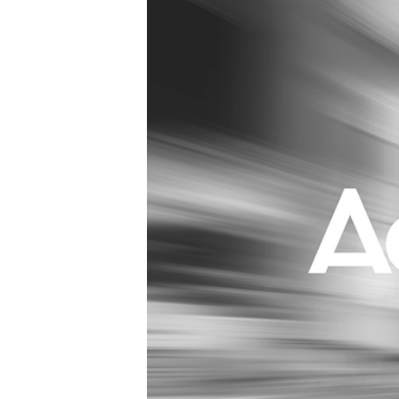
Carriere
Effectiviteit
Contentmarketing
Gedragsverand
Craft
Influencer mar
Customer Experience
Interne commu
Data & Insights
Martech