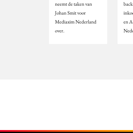
neemt de taken van
backo
Johan Smit voor
inko
Mediaxim Nederland
en A
over.
Nede