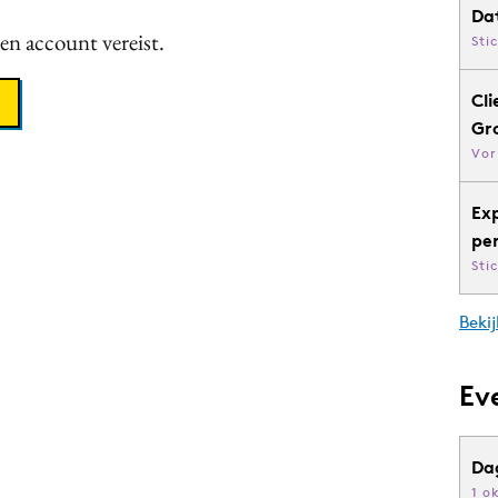
Da
een account vereist.
Sti
Cli
Gr
Vor
Ex
pe
Sti
Bekij
Ev
Da
1 o