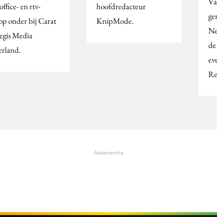
Va
ffice- en rtv-
hoofdredacteur
ge
op onder bij Carat
KnipMode.
Ne
egis Media
de
rland.
ev
Re
Advertentie