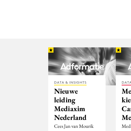
DATA & INSIGHTS
DATA
Nieuwe
Me
leiding
kie
Mediaxim
Ca
Nederland
Me
Cees Jan van Mourik
Medi