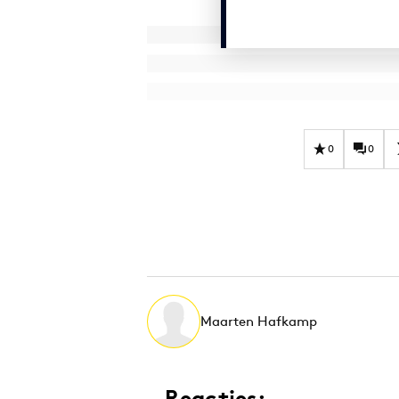
0
0
Maarten Hafkamp
Reacties: