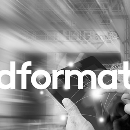
Programmatic
ering
Purpose Marketing
keting
Reputatie & crisis
nicatie