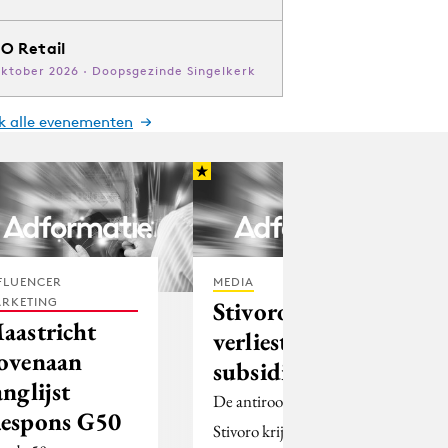
O Retail
oktober 2026 · Doopsgezinde Singelkerk
jk alle evenementen
FLUENCER
MEDIA
RKETING
Stivoro
aastricht
verliest
ovenaan
subsidie
anglijst
De antirookorganisatie
espons G50
Stivoro krijgt vanaf 2013