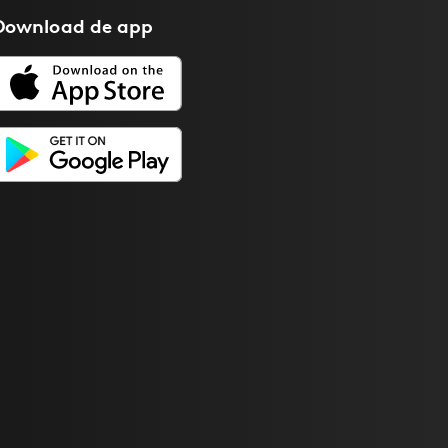
Download de
app