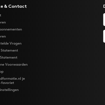
ce & Contact
t
ren
bonnementen
eren
stelde Vragen
y Statement
 Statement
ne Voorwaarden
pp
dformatie.nl je
-favoriet
instellingen