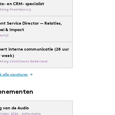
ta- en CRM- specialist
chting Proefdiervrij
ent Service Director — Relaties,
oei & Impact
mVijf
pert interne communicatie (28 uur
r week)
chting CliniClowns Nederland
k alle vacatures
enementen
g van de Audio
ktober 2026 · Adformatie