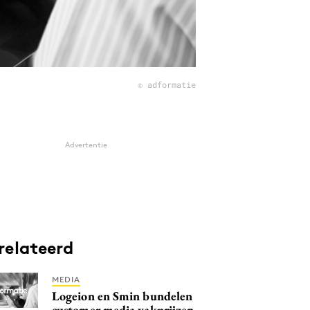
© adformatie
Advertentie
relateerd
MEDIA
Logeion en Smin bundelen
customer media vakprijzen