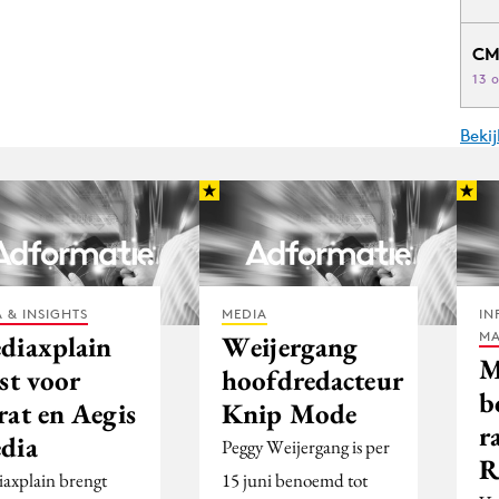
CM
13 
Beki
 & INSIGHTS
MEDIA
IN
MA
diaxplain
Weijergang
M
st voor
hoofdredacteur
b
rat en Aegis
Knip Mode
r
dia
Peggy Weijergang is per
R
axplain brengt
15 juni benoemd tot