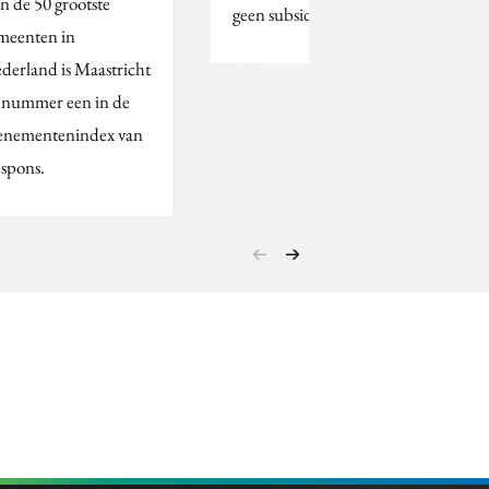
n de 50 grootste
geen subsidie meer.
meenten in
derland is Maastricht
 nummer een in de
enementenindex van
spons.