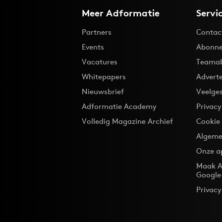
Meer Adformatie
Servi
Partners
Contac
Events
Abonne
Vacatures
Teama
Whitepapers
Advert
Nieuwsbrief
Veelge
Adformatie Academy
Privac
Volledig Magazine Archief
Cookie
Algeme
Onze a
Maak A
Google
Privacy