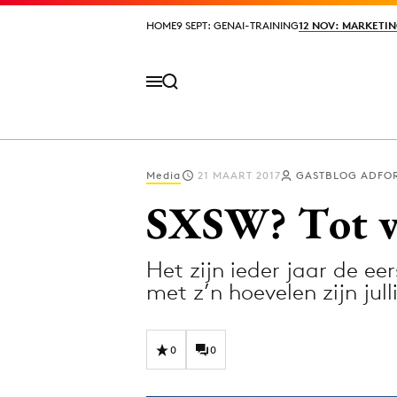
HOME
HOME
9 SEPT: GENAI-TRAINING
9 SEPT: GENAI-TRAINING
12 NOV: MARKETIN
12 NOV: MARKETIN
Media
21 MAART 2017
GASTBLOG ADFO
Volg het laatste nieuws via de Adformatie N
SXSW? Tot vo
Het zijn ieder jaar de e
Topics
met z’n hoevelen zijn ju
Artificial Intelligence
Design
Bureaus
Digital transf
0
0
Campagnes
Diversiteit