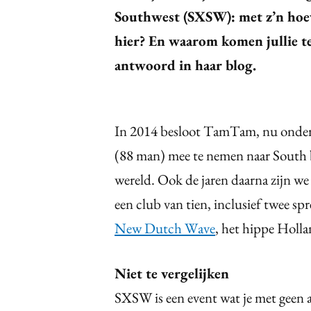
Southwest (SXSW): met z’n hoeve
hier? En waarom komen jullie t
antwoord in haar blog.
In 2014 besloot TamTam, nu onderd
(88 man) mee te nemen naar South b
wereld. Ook de jaren daarna zijn we
een club van tien, inclusief twee s
New Dutch Wave
, het hippe Holl
Niet te vergelijken
SXSW is een event wat je met geen 