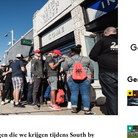
Programmatic
ering
Purpose Marketing
keting
Reputatie & crisis
nicatie
G
Ge
agen die we krijgen tijdens South by