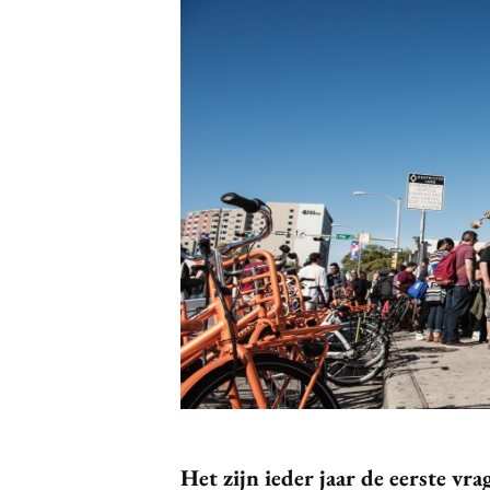
Carriere
Effectiviteit
Contentmarketing
Gedragsverand
Craft
Influencer mar
Customer Experience
Interne commu
Data & Insights
Martech
Het zijn ieder jaar de eerste vr