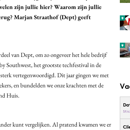
len zijn jullie hier? Waarom zijn jullie
erug? Marjan Straathof (Dept) geeft
eel van Dept, om zo ongeveer het hele bedrijf
y Southwest, het grootste techfestival in de
 sterk vertegenwoordigd. Dit jaar gingen we met
prekers, en bundelden we onze krachten met de
Va
and Huis.
Da
Sti
ander kunt vergelijken. Al pratend kwamen we er
Cli