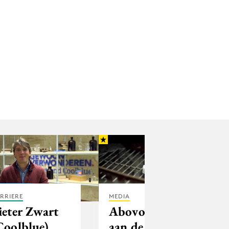
RRIERE
MEDIA
ieter Zwart
Abovo Media
Coolblue)
aan de slag