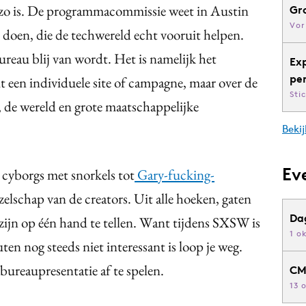
jk zo is. De programmacommissie weet in Austin
Gr
Vor
 doen, die de techwereld echt vooruit helpen.
bureau blij van wordt. Het is namelijk het
Ex
pe
t een individuele site of campagne, maar over de
Sti
, de wereld en grote maatschappelijke
Bekij
Ev
, cyborgs met snorkels tot
Gary-fucking-
elschap van de creators. Uit alle hoeken, gaten
Da
zijn op één hand te tellen. Want tijdens SXSW is
1 o
ten nog steeds niet interessant is loop je weg.
 bureaupresentatie af te spelen.
CM
13 