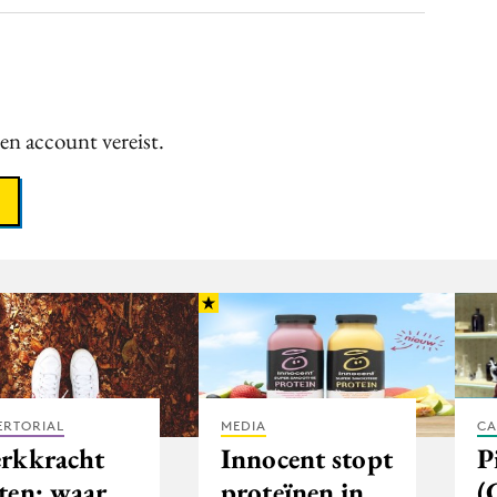
een account vereist.
ERTORIAL
MEDIA
CA
rkkracht
Innocent stopt
P
ten: waar
proteïnen in
(