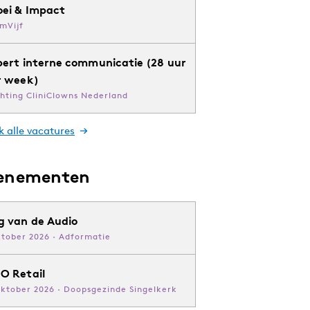
oei & Impact
mVijf
pert interne communicatie (28 uur
r week)
chting CliniClowns Nederland
k alle vacatures
enementen
g van de Audio
ktober 2026 · Adformatie
O Retail
oktober 2026 · Doopsgezinde Singelkerk